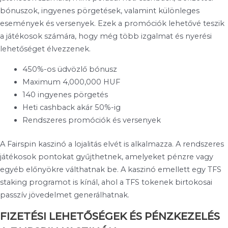
bónuszok, ingyenes pörgetések, valamint különleges
események és versenyek. Ezek a promóciók lehetővé teszik
a játékosok számára, hogy még több izgalmat és nyerési
lehetőséget élvezzenek.
450%-os üdvözlő bónusz
Maximum 4,000,000 HUF
140 ingyenes pörgetés
Heti cashback akár 50%-ig
Rendszeres promóciók és versenyek
A Fairspin kaszinó a lojalitás elvét is alkalmazza. A rendszeres
játékosok pontokat gyűjthetnek, amelyeket pénzre vagy
egyéb előnyökre válthatnak be. A kaszinó emellett egy TFS
staking programot is kínál, ahol a TFS tokenek birtokosai
passzív jövedelmet generálhatnak.
FIZETÉSI LEHETŐSÉGEK ÉS PÉNZKEZELÉS