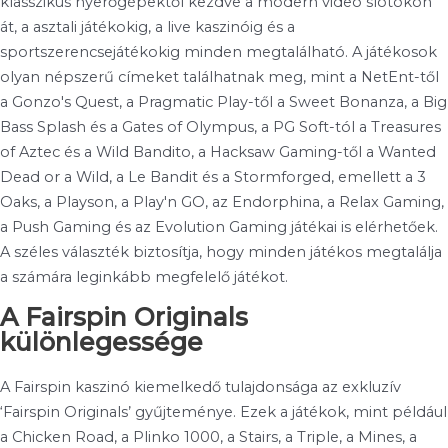
klasszikus nyerőgépektől kezdve a modern video slotokon
át, a asztali játékokig, a live kaszinóig és a
sportszerencsejátékokig minden megtalálható. A játékosok
olyan népszerű címeket találhatnak meg, mint a NetEnt-től
a Gonzo's Quest, a Pragmatic Play-től a Sweet Bonanza, a Big
Bass Splash és a Gates of Olympus, a PG Soft-tól a Treasures
of Aztec és a Wild Bandito, a Hacksaw Gaming-től a Wanted
Dead or a Wild, a Le Bandit és a Stormforged, emellett a 3
Oaks, a Playson, a Play'n GO, az Endorphina, a Relax Gaming,
a Push Gaming és az Evolution Gaming játékai is elérhetőek.
A széles választék biztosítja, hogy minden játékos megtalálja
a számára leginkább megfelelő játékot.
A Fairspin Originals
különlegessége
A Fairspin kaszinó kiemelkedő tulajdonsága az exkluzív
‘Fairspin Originals’ gyűjteménye. Ezek a játékok, mint például
a Chicken Road, a Plinko 1000, a Stairs, a Triple, a Mines, a