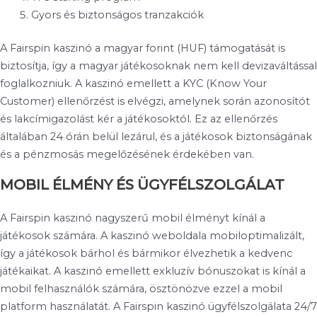
Gyors és biztonságos tranzakciók
A Fairspin kaszinó a magyar forint (HUF) támogatását is
biztosítja, így a magyar játékosoknak nem kell devizaváltással
foglalkozniuk. A kaszinó emellett a KYC (Know Your
Customer) ellenőrzést is elvégzi, amelynek során azonosítót
és lakcímigazolást kér a játékosoktól. Ez az ellenőrzés
általában 24 órán belül lezárul, és a játékosok biztonságának
és a pénzmosás megelőzésének érdekében van.
MOBIL ÉLMÉNY ÉS ÜGYFÉLSZOLGÁLAT
A Fairspin kaszinó nagyszerű mobil élményt kínál a
játékosok számára. A kaszinó weboldala mobiloptimalizált,
így a játékosok bárhol és bármikor élvezhetik a kedvenc
játékaikat. A kaszinó emellett exkluzív bónuszokat is kínál a
mobil felhasználók számára, ösztönözve ezzel a mobil
platform használatát. A Fairspin kaszinó ügyfélszolgálata 24/7