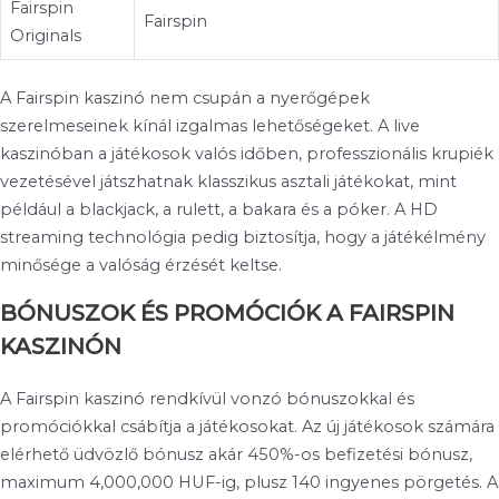
Fairspin
Fairspin
Originals
A Fairspin kaszinó nem csupán a nyerőgépek
szerelmeseinek kínál izgalmas lehetőségeket. A live
kaszinóban a játékosok valós időben, professzionális krupiék
vezetésével játszhatnak klasszikus asztali játékokat, mint
például a blackjack, a rulett, a bakara és a póker. A HD
streaming technológia pedig biztosítja, hogy a játékélmény
minősége a valóság érzését keltse.
BÓNUSZOK ÉS PROMÓCIÓK A FAIRSPIN
KASZINÓN
A Fairspin kaszinó rendkívül vonzó bónuszokkal és
promóciókkal csábítja a játékosokat. Az új játékosok számára
elérhető üdvözlő bónusz akár 450%-os befizetési bónusz,
maximum 4,000,000 HUF-ig, plusz 140 ingyenes pörgetés. A