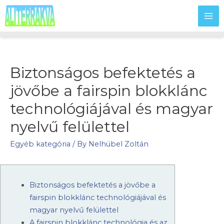
MA
ME
Biztonságos befektetés a
jövőbe a fairspin blokklánc
technológiájával és magyar
nyelvű felülettel
Egyéb kategória
/ By
Nelhübel Zoltán
Biztonságos befektetés a jövőbe a
fairspin blokklánc technológiájával és
magyar nyelvű felülettel
A fairspin blokklánc technológia és az