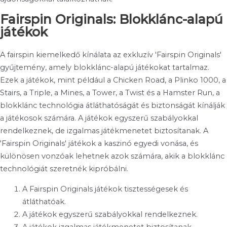
Fairspin Originals: Blokklánc-alapú
játékok
A fairspin kiemelkedő kínálata az exkluzív 'Fairspin Originals'
gyűjtemény, amely blokklánc-alapú játékokat tartalmaz.
Ezek a játékok, mint például a Chicken Road, a Plinko 1000, a
Stairs, a Triple, a Mines, a Tower, a Twist és a Hamster Run, a
blokklánc technológia átláthatóságát és biztonságát kínálják
a játékosok számára. A játékok egyszerű szabályokkal
rendelkeznek, de izgalmas játékmenetet biztosítanak. A
'Fairspin Originals' játékok a kaszinó egyedi vonása, és
különösen vonzóak lehetnek azok számára, akik a blokklánc
technológiát szeretnék kipróbálni.
A Fairspin Originals játékok tisztességesek és
átláthatóak.
A játékok egyszerű szabályokkal rendelkeznek.
A játékok izgalmas játékmenetet biztosítanak.