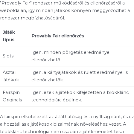
"Provably Fair" rendszer működéséről és ellenőrzéséről a
weboldalán, így minden játékos könnyen meggyőződhet a
rendszer megbízhatóságáról.
Játék
Provably Fair ellenőrzés
típus
Igen, minden pörgetés eredménye
Slots
ellenőrizhető.
Asztali
Igen, a kártyajátékok és rulett eredményei is
játékok
ellenőrizhetők.
Fairspin
Igen, ezek a játékok kifejezetten a blokklánc
Originals
technológiára épülnek.
A fairspin elkötelezett az átláthatóság és a nyíltság iránt, és ez
a hozzáállás a játékosok bizalmának növeléséhez vezet. A
blokklánc technológia nem csupán a játékmenetet teszi