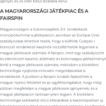
igényel, és 24 órán belül lezárásra kerül.
A MAGYARORSZÁGI JÁTÉKPIAC ÉS A
FAIRSPIN
Magyarországon a Szerencsejáték Zrt. rendelkezik
monopóliummal a játékpiacon, azonban az Európai Unió
szabályozásai lehetővé teszik, hogy a külföldi, Curaçao-i
licenccel rendelkező kaszinók hozzáférhetők legyenek a
magyar játékosok számára. A fairspin, mint egy szabályozott
és ellenőrzött kaszinó, átlátható és biztonságos játékélményt
kínál a magyar játékosok számára, miközben a blokklánc
technológia nyújtotta innovatív megoldásokkal is
rendelkezik. A jövőben a fairspin tovább fejlesztheti a
magyar nyelvű felületet és az ügyfélszolgálatot, hogy még
jobban megfeleljen a magyar játékosok igényeinek, és a
magyar játékpiacon tartósan jelen legyen. A blokklánc
technológia szélesebb körű elterjedése a kaszinóiparban új