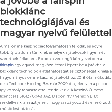
a jövőbe a fairspin
blokklánc
technológiájával és
magyar nyelvű felülettel
A mai online kaszinópiac folyamatosan fejlődik, és egyre
több új platform tűnik fel, amelyek a játékosok figyelmét
szeretnék felkelteni. Ebben a versengő környezetben a
fairspin
egy egyedi megközelítéssel lépett be a játékba: a
blokklánc technológia átláthatóságát és biztonságát kínálja a
hagyományos online kaszinó játékokhoz. 2018 óta működik,
de a Techcore Holding B.V. már 2009 óta jelen van a piacon,
így komoly tapasztalattal rendelkezik. A kaszinó Curaçao-i
licenccel (151612 / 8048 JAZ, Bizbon NV / Venson LTD)
rendelkezik, ami azt jelenti, hogy szabályozott és ellenőrzött
működést biztosít.