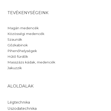
TEVÉKENYSÉGEINK
Magán medencék
Közösségi medencék
Szaunák
Gőzkabinok
Pihenőhelységek
Hűtő fürdők
Masszázs kádak, medencék
Jakuzzik
ALOLDALAK
Légtechnika
Uszodatechnika