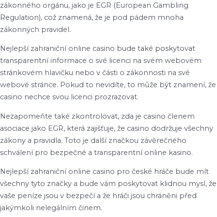
zákonného orgánu, jako je EGR (European Gambling
Regulation), což znamená, že je pod pádem mnoha
zákonných pravidel.
Nejlepší zahraniční online casino bude také poskytovat
transparentní informace o své licenci na svém webovém
stránkovém hlavičku nebo v části o zákonnosti na své
webové stránce. Pokud to nevidíte, to může být znamení, že
casino nechce svou licenci prozrazovat.
Nezapomeňte také zkontrolovat, zda je casino členem
asociace jako EGR, která zajišťuje, že casino dodržuje všechny
zákony a pravidla. Toto je další značkou závěrečného
schválení pro bezpečné a transparentní online kasino.
Nejlepší zahraniční online casino pro české hráče bude mít
všechny tyto značky a bude vám poskytovat klidnou mysl, že
vaše peníze jsou v bezpečí a že hráči jsou chráněni před
jakýmkoli nelegálním činem.