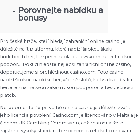
Porovnejte nabídku a
bonusy
Pro české hráče, kteří hledají zahraniční online casino, je
důležité najít platformu, která nabízí širokou škálu
hudebních her, bezpečnou platbu a výkonnou technickou
podporu. Pokud hledáte nejlepší zahraniční online casino,
doporučujeme si prohlédnout casino.com. Toto casino
nabízí širokou nabídku her, včetně slotů, karty a live-dealer
her, a je známé svou zákaznickou podporou a bezpečností
plateb.
Nezapomeňte, že při volbě online casino je důležité zvážit i
jeho licenci a povolení. Casino.com je licencováno v Malta a je
členem UK Gambling Commission, což znamená, že je
zajištěno vysoký standard bezpečnosti a etického chování.