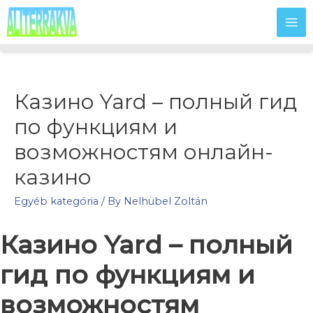
MA
ME
Казино Yard – полный гид
по функциям и
возможностям онлайн-
казино
Egyéb kategória
/ By
Nelhübel Zoltán
Казино Yard – полный
гид по функциям и
возможностям