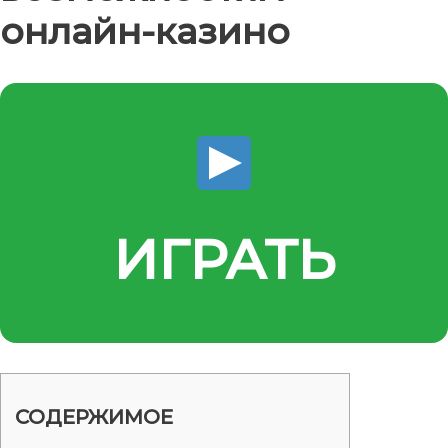
онлайн-казино
ИГРАТЬ
СОДЕРЖИМОЕ