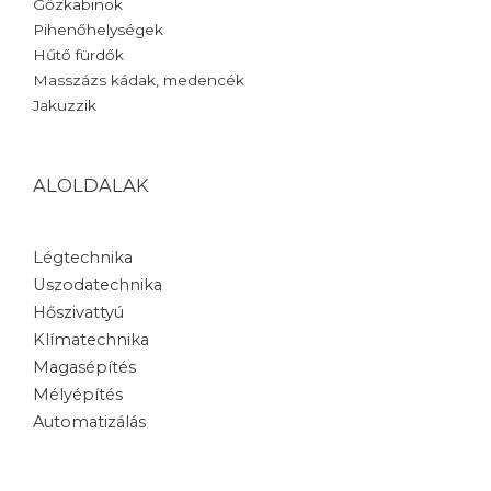
Gőzkabinok
Pihenőhelységek
Hűtő fürdők
Masszázs kádak, medencék
Jakuzzik
ALOLDALAK
Légtechnika
Uszodatechnika
Hőszivattyú
Klímatechnika
Magasépítés
Mélyépítés
Automatizálás