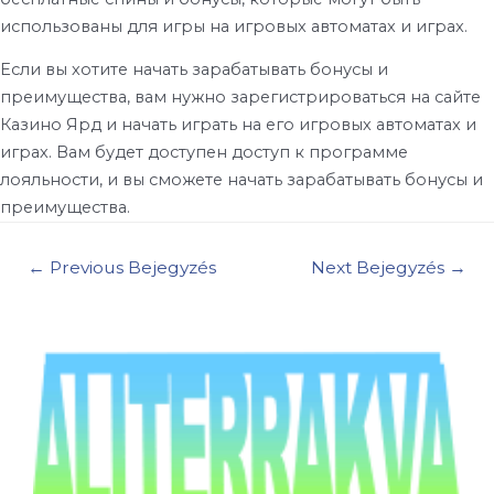
использованы для игры на игровых автоматах и играх.
Если вы хотите начать зарабатывать бонусы и
преимущества, вам нужно зарегистрироваться на сайте
Казино Ярд и начать играть на его игровых автоматах и
играх. Вам будет доступен доступ к программе
лояльности, и вы сможете начать зарабатывать бонусы и
преимущества.
Bejegyzés
←
Previous Bejegyzés
Next Bejegyzés
→
navigáció