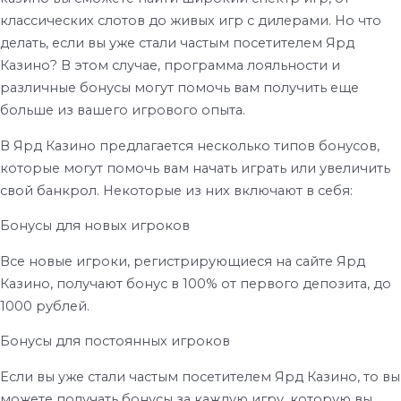
классических слотов до живых игр с дилерами. Но что
делать, если вы уже стали частым посетителем Ярд
Казино? В этом случае, программа лояльности и
различные бонусы могут помочь вам получить еще
больше из вашего игрового опыта.
В Ярд Казино предлагается несколько типов бонусов,
которые могут помочь вам начать играть или увеличить
свой банкрол. Некоторые из них включают в себя:
Бонусы для новых игроков
Все новые игроки, регистрирующиеся на сайте Ярд
Казино, получают бонус в 100% от первого депозита, до
1000 рублей.
Бонусы для постоянных игроков
Если вы уже стали частым посетителем Ярд Казино, то вы
можете получать бонусы за каждую игру, которую вы