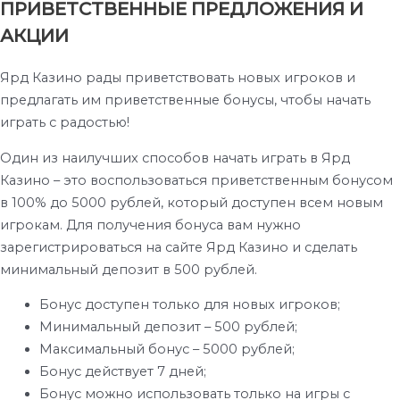
ПРИВЕТСТВЕННЫЕ ПРЕДЛОЖЕНИЯ И
АКЦИИ
Ярд Казино рады приветствовать новых игроков и
предлагать им приветственные бонусы, чтобы начать
играть с радостью!
Один из наилучших способов начать играть в Ярд
Казино – это воспользоваться приветственным бонусом
в 100% до 5000 рублей, который доступен всем новым
игрокам. Для получения бонуса вам нужно
зарегистрироваться на сайте Ярд Казино и сделать
минимальный депозит в 500 рублей.
Бонус доступен только для новых игроков;
Минимальный депозит – 500 рублей;
Максимальный бонус – 5000 рублей;
Бонус действует 7 дней;
Бонус можно использовать только на игры с