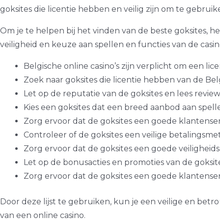
goksites die licentie hebben en veilig zijn om te gebruik
Om je te helpen bij het vinden van de beste goksites, heb
veiligheid en keuze aan spellen en functies van de casino
Belgische online casino’s zijn verplicht om een l
Zoek naar goksites die licentie hebben van de Bel
Let op de reputatie van de goksites en lees revie
Kies een goksites dat een breed aanbod aan spellen
Zorg ervoor dat de goksites een goede klantenserv
Controleer of de goksites een veilige betalingsmet
Zorg ervoor dat de goksites een goede veiligheidsb
Let op de bonusacties en promoties van de goksi
Zorg ervoor dat de goksites een goede klantenserv
Door deze lijst te gebruiken, kun je een veilige en betr
van een online casino.