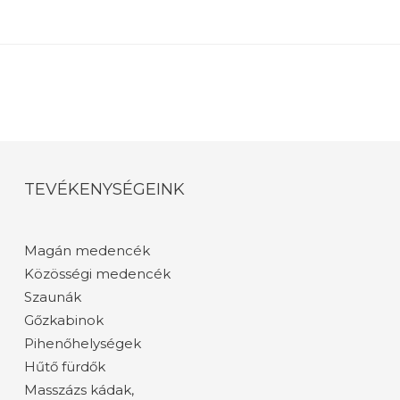
TEVÉKENYSÉGEINK
Magán medencék
Közösségi medencék
Szaunák
Gőzkabinok
Pihenőhelységek
Hűtő fürdők
Masszázs kádak,