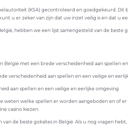
spelautoriteit (KSA) gecontroleerd en goedgekeurd. Dit be
unt u er zeker van zijn dat uw inzet veilig is en dat u ee
België, hebben we een lijst samengesteld van de beste go
in België met een brede verscheidenheid aan spellen en 
de verscheidenheid aan spellen en een veilige en eerli
eid aan spellen en een veilige en eerlijke omgeving.
 te weten welke spellen er worden aangeboden en of er e
ine casino kiezen.
n van de beste goksites in België. Als u nog vragen hebt