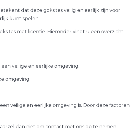
tekent dat deze goksites veilig en eerlijk zijn voor
rlijk kunt spelen.
ksites met licentie. Hieronder vindt u een overzicht
een veilige en eerlijke omgeving.
jke omgeving.
en veilige en eerlijke omgeving is. Door deze factoren
, aarzel dan niet om contact met ons op te nemen.