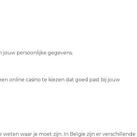
an jouw persoonlijke gegevens.
een online casino te kiezen dat goed past bij jouw
weten waar je moet zijn. In België zijn er verschillende