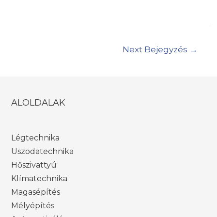
Next Bejegyzés
→
ALOLDALAK
Légtechnika
Uszodatechnika
Hőszivattyú
Klímatechnika
Magasépítés
Mélyépítés