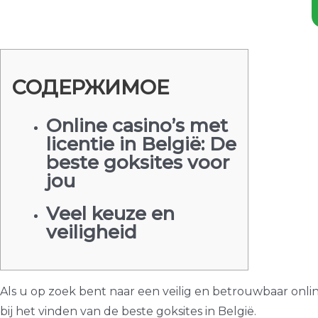
СОДЕРЖИМОЕ
Online casino’s met
licentie in België: De
beste goksites voor
jou
Veel keuze en
veiligheid
Als u op zoek bent naar een veilig en betrouwbaar online 
bij het vinden van de beste goksites in België.