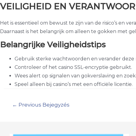
VEILIGHEID EN VERANTWOORD
Het is essentieel om bewust te zijn van de risico’s en v
Daarnaast is het belangrijk om alleen te gokken met gel
Belangrijke Veiligheidstips
Gebruik sterke wachtwoorden en verander deze 
Controleer of het casino SSL-encryptie gebruikt.
Wees alert op signalen van gokverslaving en zoek
Speel alleen bij casino’s met een officiële licentie.
Bejegyzés
←
Previous Bejegyzés
navigáció