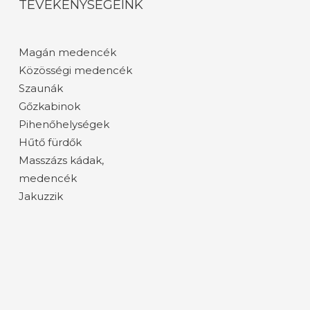
TEVÉKENYSÉGEINK
Magán medencék
Közösségi medencék
Szaunák
Gőzkabinok
Pihenőhelységek
Hűtő fürdők
Masszázs kádak,
medencék
Jakuzzik