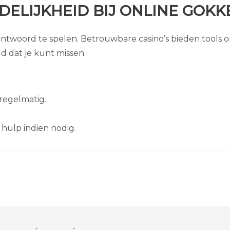
ELIJKHEID BIJ ONLINE GOKK
erantwoord te spelen. Betrouwbare casino’s bieden tools o
d dat je kunt missen.
regelmatig.
 hulp indien nodig.