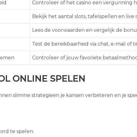
eid
Controleer of het casino een vergunning h
Bekijk het aantal slots, tafelspellen en live 
Lees de voorwaarden en vergelijk de bon
Test de bereikbaarheid via chat, e-mail of 
pnemen
Controleer of jouw favoriete betaalmethod
OL ONLINE SPELEN
nen slimme strategieën je kansen verbeteren en je spee
ord te spelen.