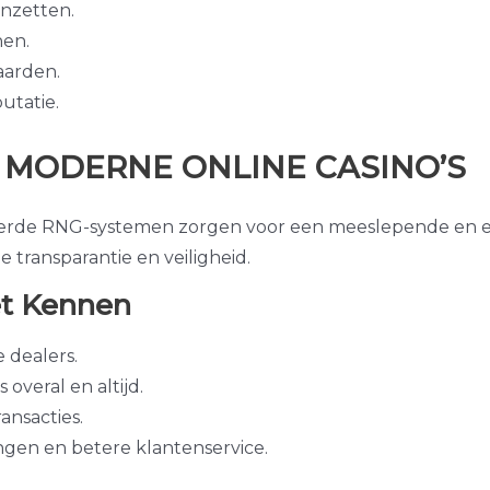
inzetten.
nen.
aarden.
utatie.
 MODERNE ONLINE CASINO’S
anceerde RNG-systemen zorgen voor een meeslepende en 
 transparantie en veiligheid.
et Kennen
 dealers.
overal en altijd.
ansacties.
ngen en betere klantenservice.