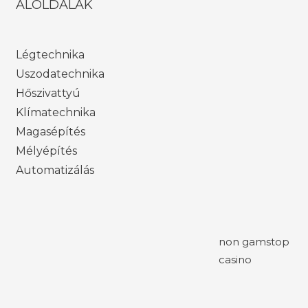
ALOLDALAK
Légtechnika
Uszodatechnika
Hőszivattyú
Klímatechnika
Magasépítés
Mélyépítés
Automatizálás
non gamstop
casino