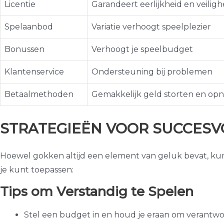
Licentie
Garandeert eerlijkheid en veiligh
Spelaanbod
Variatie verhoogt speelplezier
Bonussen
Verhoogt je speelbudget
Klantenservice
Ondersteuning bij problemen
Betaalmethoden
Gemakkelijk geld storten en o
STRATEGIEËN VOOR SUCCESV
Hoewel gokken altijd een element van geluk bevat, kun
je kunt toepassen:
Tips om Verstandig te Spelen
Stel een budget in en houd je eraan om verantwo