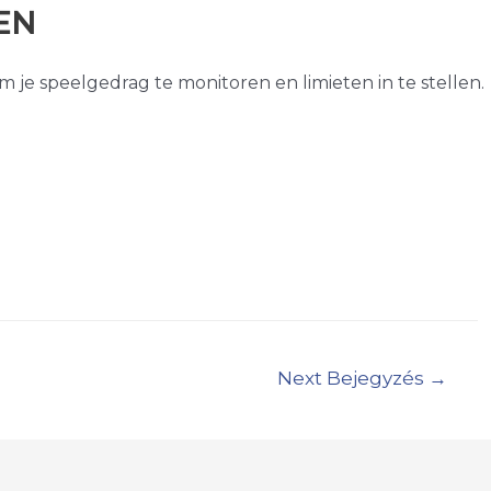
EN
m je speelgedrag te monitoren en limieten in te stellen.
Next Bejegyzés
→