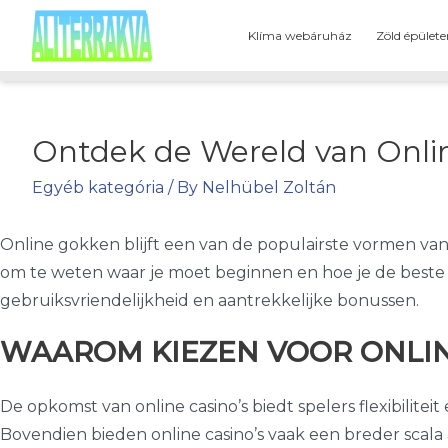
Klíma webáruház
Zöld épülete
Ontdek de Wereld van Onlin
Egyéb kategória
/ By
Nelhübel Zoltán
Online gokken blijft een van de populairste vormen van 
om te weten waar je moet beginnen en hoe je de beste 
gebruiksvriendelijkheid en aantrekkelijke bonussen.
WAAROM KIEZEN VOOR ONLIN
De opkomst van online casino’s biedt spelers flexibilitei
Bovendien bieden online casino’s vaak een breder scala a