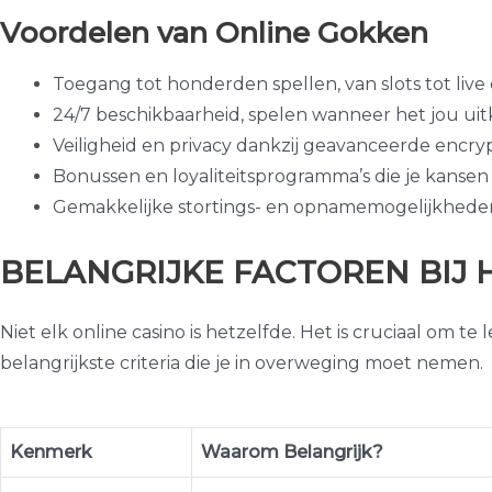
Voordelen van Online Gokken
Toegang tot honderden spellen, van slots tot live 
24/7 beschikbaarheid, spelen wanneer het jou ui
Veiligheid en privacy dankzij geavanceerde encry
Bonussen en loyaliteitsprogramma’s die je kansen
Gemakkelijke stortings- en opnamemogelijkhede
BELANGRIJKE FACTOREN BIJ 
Niet elk online casino is hetzelfde. Het is cruciaal om 
belangrijkste criteria die je in overweging moet nemen.
Kenmerk
Waarom Belangrijk?