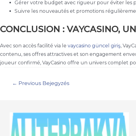
Gérer votre budget avec rigueur pour éviter les p
Suivre les nouveautés et promotions régulièrem
CONCLUSION : VAYCASINO, 
Avec son accès facilité via le
vaycasino güncel giriş
, VayC
contenu, ses offres attractives et son engagement enve
joueur confirmé, VayCasino offre un univers complet pour
Bejegyzés
←
Previous Bejegyzés
navigáció