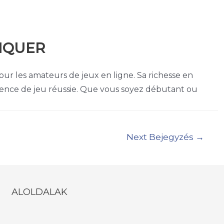
ANQUER
ur les amateurs de jeux en ligne. Sa richesse en
rience de jeu réussie. Que vous soyez débutant ou
Next Bejegyzés
→
ALOLDALAK