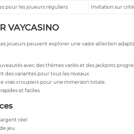
 pour les joueurs réguliers
Invitation sur crit
UR VAYCASINO
Les joueurs peuvent explorer une vaste sélection adaptée
uveautés avec des thèmes variés et des jackpots progress
nt des variantes pour tous les niveaux.
e vrais croupiers pour une immersion totale.
apides et faciles.
ces
’argent réel
de jeu