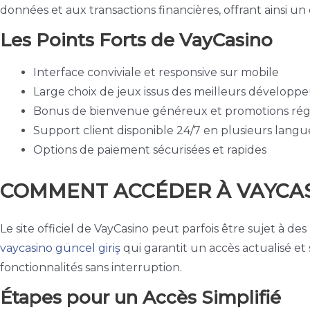
données et aux transactions financières, offrant ainsi u
Les Points Forts de VayCasino
Interface conviviale et responsive sur mobile
Large choix de jeux issus des meilleurs développe
Bonus de bienvenue généreux et promotions rég
Support client disponible 24/7 en plusieurs langu
Options de paiement sécurisées et rapides
COMMENT ACCÉDER À VAYCAS
Le site officiel de VayCasino peut parfois être sujet à d
vaycasino güncel giriş
qui garantit un accès actualisé et
fonctionnalités sans interruption.
Étapes pour un Accès Simplifié