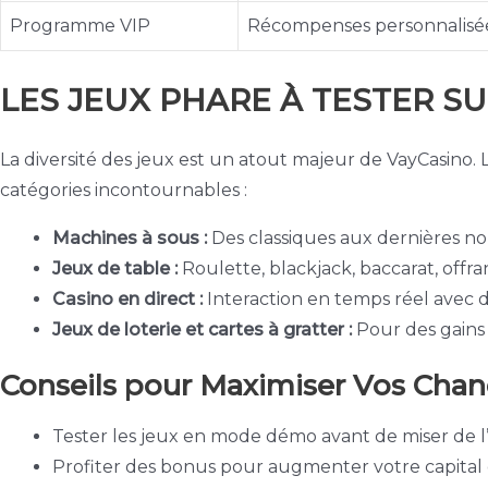
Programme VIP
Récompenses personnalisées
LES JEUX PHARE À TESTER S
La diversité des jeux est un atout majeur de VayCasino. 
catégories incontournables :
Machines à sous :
Des classiques aux dernières no
Jeux de table :
Roulette, blackjack, baccarat, offra
Casino en direct :
Interaction en temps réel avec d
Jeux de loterie et cartes à gratter :
Pour des gains r
Conseils pour Maximiser Vos Chan
Tester les jeux en mode démo avant de miser de l
Profiter des bonus pour augmenter votre capital 