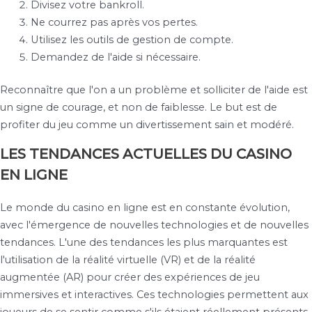
Divisez votre bankroll.
Ne courrez pas après vos pertes.
Utilisez les outils de gestion de compte.
Demandez de l'aide si nécessaire.
Reconnaître que l'on a un problème et solliciter de l'aide est
un signe de courage, et non de faiblesse. Le but est de
profiter du jeu comme un divertissement sain et modéré.
LES TENDANCES ACTUELLES DU CASINO
EN LIGNE
Le monde du casino en ligne est en constante évolution,
avec l'émergence de nouvelles technologies et de nouvelles
tendances. L'une des tendances les plus marquantes est
l'utilisation de la réalité virtuelle (VR) et de la réalité
augmentée (AR) pour créer des expériences de jeu
immersives et interactives. Ces technologies permettent aux