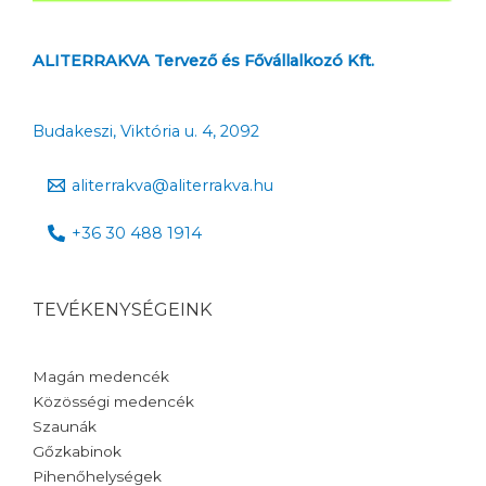
ALITERRAKVA Tervező és Fővállalkozó Kft.
Budakeszi, Viktória u. 4, 2092
aliterrakva@aliterrakva.hu
+36 30 488 1914
TEVÉKENYSÉGEINK
Magán medencék
Közösségi medencék
Szaunák
Gőzkabinok
Pihenőhelységek