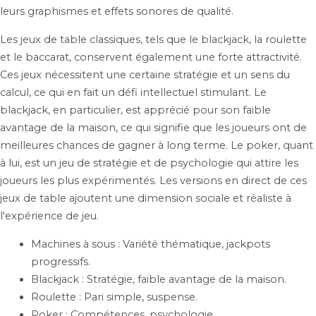
leurs graphismes et effets sonores de qualité.
Les jeux de table classiques, tels que le blackjack, la roulette
et le baccarat, conservent également une forte attractivité.
Ces jeux nécessitent une certaine stratégie et un sens du
calcul, ce qui en fait un défi intellectuel stimulant. Le
blackjack, en particulier, est apprécié pour son faible
avantage de la maison, ce qui signifie que les joueurs ont de
meilleures chances de gagner à long terme. Le poker, quant
à lui, est un jeu de stratégie et de psychologie qui attire les
joueurs les plus expérimentés. Les versions en direct de ces
jeux de table ajoutent une dimension sociale et réaliste à
l'expérience de jeu.
Machines à sous : Variété thématique, jackpots
progressifs.
Blackjack : Stratégie, faible avantage de la maison.
Roulette : Pari simple, suspense.
Poker : Compétences, psychologie.