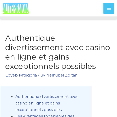
MA
ME
Authentique
divertissement avec casino
en ligne et gains
exceptionnels possibles
Egyéb kategória
/ By
Nelhübel Zoltán
Authentique divertissement avec
casino en ligne et gains
exceptionnels possibles
Les Avantages Indéniables des