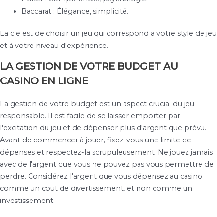
Baccarat : Élégance, simplicité.
La clé est de choisir un jeu qui correspond à votre style de jeu
et à votre niveau d'expérience.
LA GESTION DE VOTRE BUDGET AU
CASINO EN LIGNE
La gestion de votre budget est un aspect crucial du jeu
responsable. Il est facile de se laisser emporter par
l'excitation du jeu et de dépenser plus d'argent que prévu.
Avant de commencer à jouer, fixez-vous une limite de
dépenses et respectez-la scrupuleusement. Ne jouez jamais
avec de l'argent que vous ne pouvez pas vous permettre de
perdre. Considérez l'argent que vous dépensez au casino
comme un coût de divertissement, et non comme un
investissement.