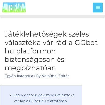
MA
ME
Játéklehetőségek széles
választéka vár rád a GGbet
hu platformon
biztonságosan és
megbízhatóan
Egyéb kategória
/ By
Nelhübel Zoltán
Játéklehetőségek széles választéka
vár rád a GGbet hu platformon