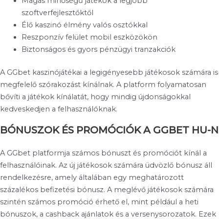
Magas minőségű játékok a legjobb
szoftverfejlesztőktől
Élő kaszinó élmény valós osztókkal
Reszponzív felület mobil eszközökön
Biztonságos és gyors pénzügyi tranzakciók
A GGbet kaszinójátékai a legigényesebb játékosok számára is
megfelelő szórakozást kínálnak. A platform folyamatosan
bővíti a játékok kínálatát, hogy mindig újdonságokkal
kedveskedjen a felhasználóknak.
BÓNUSZOK ÉS PROMÓCIÓK A GGBET HU-N
A GGbet platformja számos bónuszt és promóciót kínál a
felhasználóinak. Az új játékosok számára üdvözlő bónusz áll
rendelkezésre, amely általában egy meghatározott
százalékos befizetési bónusz. A meglévő játékosok számára
szintén számos promóció érhető el, mint például a heti
bónuszok, a cashback ajánlatok és a versenysorozatok. Ezek