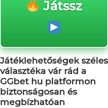
Játssz
Játéklehetőségek széles
választéka vár rád a
GGbet hu platformon
biztonságosan és
megbízhatóan