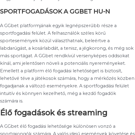
SPORTFOGADÁSOK A GGBET HU-N
A GGbet platformjának egyik legnépszerűbb része a
sportfogadási felület. A felhasználók széles körű
sportesemények közül választhatnak, beleértve a
labdarúgást, a kosárlabdát, a tenisz, a jégkorong, és még sok
más sportágat. A GGbet rendkívül versenyképes oddsokat
kínál, ami jelentősen növeli a potenciális nyereményeket.
Emellett a platform élő fogadási lehetőséget is biztosít,
lehetővé téve a játékosok számára, hogy a mérkőzés közben
fogadjanak a változó eseményekre. A sportfogadási felület
intuitív és könnyen kezelhető, még a kezdő fogadók
számára is.
Élő fogadások és streaming
A GGbet élő fogadási lehetősége különösen vonzó a
sportrajongók számára. A valós idejű események követése és