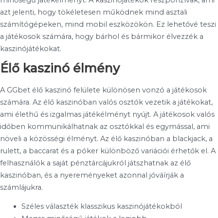
minőségű játékélményt. A kaszinójátékok reszponzívak, ami
azt jelenti, hogy tökéletesen működnek mind asztali
számítógépeken, mind mobil eszközökön. Ez lehetővé teszi
a játékosok számára, hogy bárhol és bármikor élvezzék a
kaszinójátékokat.
Élő kaszinó élmény
A GGbet élő kaszinó felülete különösen vonzó a játékosok
számára. Az élő kaszinóban valós osztók vezetik a játékokat,
ami élethű és izgalmas játékélményt nyújt. A játékosok valós
időben kommunikálhatnak az osztókkal és egymással, ami
növeli a közösségi élményt. Az élő kaszinóban a blackjack, a
rulett, a baccarat és a póker különböző variációi érhetők el. A
felhasználók a saját pénztárcájukról játszhatnak az élő
kaszinóban, és a nyereményeket azonnal jóváírják a
számlájukra.
Széles választék klasszikus kaszinójátékokból