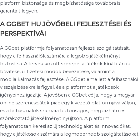
platform biztonsága és megbízhatósága továbbra is
garantált legyen.
A GGBET HU JÖVŐBELI FEJLESZTÉSEI ÉS
PERSPEKTÍVÁI
A GGbet platformja folyamatosan fejleszti szolgáltatásait,
hogy a felhasználók számára a legjobb játékélményt
biztosítsa. A tervek között szerepel a játékok kínálatának
bővítése, új fizetési módok bevezetése, valamint a
mobilalkalmazás fejlesztése. A GGbet emellett a felhasználói
visszajelzésekre is figyel, és a platformot a játékosok
igényeihez igazítja. A jövőben a GGbet célja, hogy a magyar
online szerencsejáték piac egyik vezető platformjává váljon,
és a felhasználók számára biztonságos, megbízható és
szórakoztató játékélményt nyújtson. A platform
folyamatosan keresi az új technológiákat és innovációkat,
hogy a játékosok számára a legmodernebb szolgáltatásokat