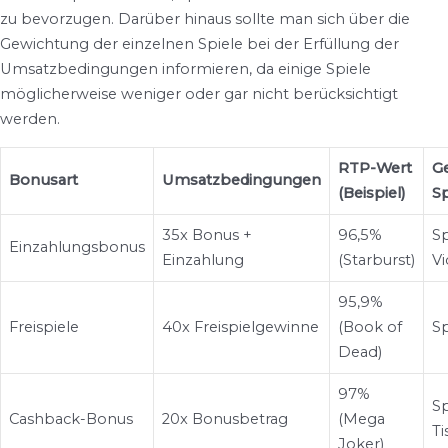
zu bevorzugen. Darüber hinaus sollte man sich über die
Gewichtung der einzelnen Spiele bei der Erfüllung der
Umsatzbedingungen informieren, da einige Spiele
möglicherweise weniger oder gar nicht berücksichtigt
werden.
RTP-Wert
G
Bonusart
Umsatzbedingungen
(Beispiel)
Sp
35x Bonus +
96,5%
S
Einzahlungsbonus
Einzahlung
(Starburst)
V
95,9%
Freispiele
40x Freispielgewinne
(Book of
S
Dead)
97%
S
Cashback-Bonus
20x Bonusbetrag
(Mega
Ti
Joker)