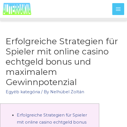
MA
ME
Erfolgreiche Strategien für
Spieler mit online casino
echtgeld bonus und
maximalem
Gewinnpotenzial
Egyéb kategória
/ By
Nelhübel Zoltán
Erfolgreiche Strategien für Spieler
mit online casino echtgeld bonus