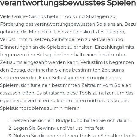
verantwortungsbewusstes Spielen
Viele Online-Casinos bieten Tools und Strategien zur
Förderung des verantwortungsbewussten Spielens an. Dazu
gehören die Möglichkeit, Einzahlungslimits festzulegen,
Verlustlimits zu setzen, Selbstsperren zu aktivieren und
Erinnerungen an die Spielzeit zu erhalten. Einzahlungslimits
begrenzen den Betrag, der innerhalb eines bestimmten
Zeitraums eingezahlt werden kann. Verlustlimits begrenzen
den Betrag, der innerhalb eines bestimmten Zeitraums
verloren werden kann. Selbstsperren ermöglichen es
Spielern, sich für einen bestimmten Zeitraum vom Spielen
auszuschließen. Es ist ratsam, diese Tools zu nutzen, um das
eigene Spielverhalten zu kontrollieren und das Risiko des
Spielsuchtproblems zu minimieren.
Setzen Sie sich ein Budget und halten Sie sich daran.
Legen Sie Gewinn- und Verlustlimits fest.
Nutzen Sie die angebotenen Tools zur Selbstkontrolle.