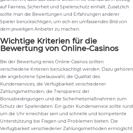
auf Fairness, Sicherheit und Spielerschutz einhält. Zusätzlich
sollte man die Bewertungen und Erfahrungen anderer
Spieler berücksichtigen, um sich ein umfassendes Bild von
dem jeweiligen Anbieter zu machen.
Wichtige Kriterien für die
Bewertung von Online-Casinos
Bei der Bewertung eines Online-Casinos sollten
verschiedene Kriterien berücksichtigt werden. Dazu gehören
die angebotene Spielauswahl, die Qualität des
Kundenservices, die Verfügbarkeit verschiedener
Zahlungsmethoden, die Transparenz der
Bonusbedingungen und die Sicherheitsmaßnahmen zum
Schutz der Spielerdaten. Ein guter Kundenservice sollte rund
um die Uhr erreichbar sein und schnelle und kompetente
Unterstützung bei Fragen und Problemen bieten. Die
Verfügbarkeit verschiedener Zahlungsmethoden ermöglicht