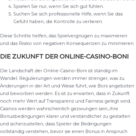
Spielen Sie nur, wenn Sie sich gut fühlen.
Suchen Sie sich professionelle Hilfe, wenn Sie das
Gefühl haben, die Kontrolle zu verlieren.
Diese Schritte helfen, das Spielvergnügen zu maximieren
und das Risiko von negativen Konsequenzen zu minimieren.
DIE ZUKUNFT DER ONLINE-CASINO-BONI
Die Landschaft der Online-Casino-Boni ist ständig im
Wandel. Regulierungen werden immer strenger, was zu
Änderungen in der Art und Weise führt, wie Boni angeboten
und beworben werden. Es ist zu erwarten, dass in Zukunft
noch mehr Wert auf Transparenz und Fairness gelegt wird.
Casinos werden wahrscheinlich gezwungen sein, ihre
Bonusbedingungen klarer und verständlicher zu gestalten
und sicherzustellen, dass Spieler die Bedingungen
vollständig verstehen, bevor sie einen Bonus in Anspruch