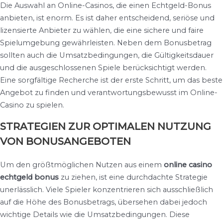
Die Auswahl an Online-Casinos, die einen Echtgeld-Bonus
anbieten, ist enorm. Es ist daher entscheidend, seriöse und
lizensierte Anbieter zu wählen, die eine sichere und faire
Spielumgebung gewährleisten. Neben dem Bonusbetrag
sollten auch die Umsatzbedingungen, die Gültigkeitsdauer
und die ausgeschlossenen Spiele berücksichtigt werden.
Eine sorgfältige Recherche ist der erste Schritt, um das beste
Angebot zu finden und verantwortungsbewusst im Online-
Casino zu spielen.
STRATEGIEN ZUR OPTIMALEN NUTZUNG
VON BONUSANGEBOTEN
Um den größtmöglichen Nutzen aus einem
online casino
echtgeld bonus
zu ziehen, ist eine durchdachte Strategie
unerlässlich. Viele Spieler konzentrieren sich ausschließlich
auf die Höhe des Bonusbetrags, übersehen dabei jedoch
wichtige Details wie die Umsatzbedingungen. Diese