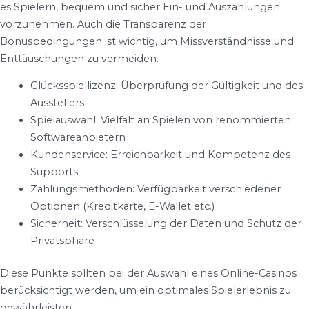
es Spielern, bequem und sicher Ein- und Auszahlungen
vorzunehmen. Auch die Transparenz der
Bonusbedingungen ist wichtig, um Missverständnisse und
Enttäuschungen zu vermeiden.
Glücksspiellizenz: Überprüfung der Gültigkeit und des
Ausstellers
Spielauswahl: Vielfalt an Spielen von renommierten
Softwareanbietern
Kundenservice: Erreichbarkeit und Kompetenz des
Supports
Zahlungsmethoden: Verfügbarkeit verschiedener
Optionen (Kreditkarte, E-Wallet etc.)
Sicherheit: Verschlüsselung der Daten und Schutz der
Privatsphäre
Diese Punkte sollten bei der Auswahl eines Online-Casinos
berücksichtigt werden, um ein optimales Spielerlebnis zu
gewährleisten.