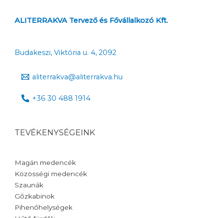
ALITERRAKVA Tervező és Fővállalkozó Kft.
Budakeszi, Viktória u. 4, 2092
aliterrakva@aliterrakva.hu
+36 30 488 1914
TEVÉKENYSÉGEINK
Magán medencék
Közösségi medencék
Szaunák
Gőzkabinok
Pihenőhelységek