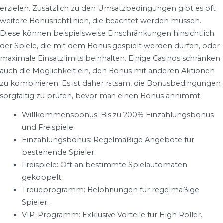
erzielen. Zusätzlich zu den Umsatzbedingungen gibt es oft
weitere Bonusrichtlinien, die beachtet werden müssen.
Diese können beispielsweise Einschränkungen hinsichtlich
der Spiele, die mit dem Bonus gespielt werden dürfen, oder
maximale Einsatzlimits beinhalten. Einige Casinos schränken
auch die Möglichkeit ein, den Bonus mit anderen Aktionen
zu kombinieren. Es ist daher ratsam, die Bonusbedingungen
sorgfältig zu prüfen, bevor man einen Bonus annimmt.
Willkommensbonus: Bis zu 200% Einzahlungsbonus
und Freispiele.
Einzahlungsbonus: Regelmäßige Angebote für
bestehende Spieler.
Freispiele: Oft an bestimmte Spielautomaten
gekoppelt.
Treueprogramm: Belohnungen für regelmäßige
Spieler.
VIP-Programm: Exklusive Vorteile für High Roller.