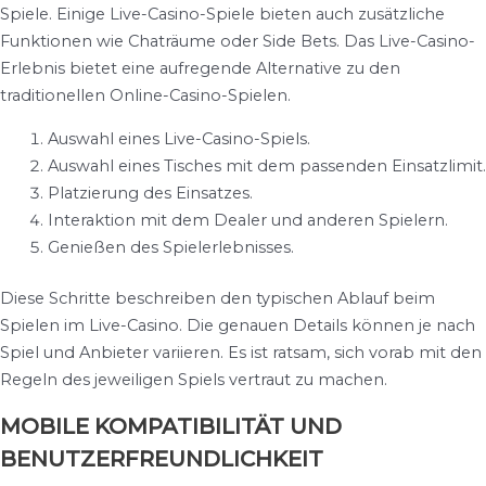
Spiele. Einige Live-Casino-Spiele bieten auch zusätzliche
Funktionen wie Chaträume oder Side Bets. Das Live-Casino-
Erlebnis bietet eine aufregende Alternative zu den
traditionellen Online-Casino-Spielen.
Auswahl eines Live-Casino-Spiels.
Auswahl eines Tisches mit dem passenden Einsatzlimit.
Platzierung des Einsatzes.
Interaktion mit dem Dealer und anderen Spielern.
Genießen des Spielerlebnisses.
Diese Schritte beschreiben den typischen Ablauf beim
Spielen im Live-Casino. Die genauen Details können je nach
Spiel und Anbieter variieren. Es ist ratsam, sich vorab mit den
Regeln des jeweiligen Spiels vertraut zu machen.
MOBILE KOMPATIBILITÄT UND
BENUTZERFREUNDLICHKEIT