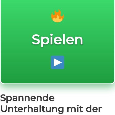
Spielen
Spannende
Unterhaltung mit der