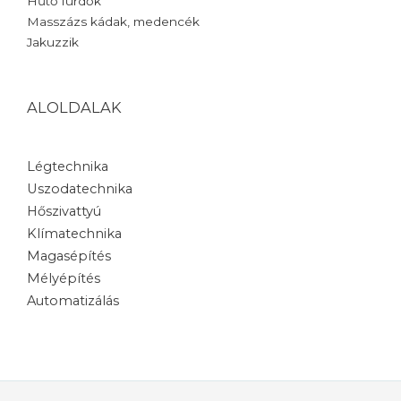
Hűtő fürdők
Masszázs kádak, medencék
Jakuzzik
ALOLDALAK
Légtechnika
Uszodatechnika
Hőszivattyú
Klímatechnika
Magasépítés
Mélyépítés
Automatizálás