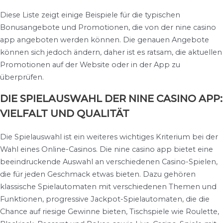
Diese Liste zeigt einige Beispiele für die typischen
Bonusangebote und Promotionen, die von der
nine casino
app
angeboten werden können. Die genauen Angebote
können sich jedoch ändern, daher ist es ratsam, die aktuellen
Promotionen auf der Website oder in der App zu
überprüfen.
DIE SPIELAUSWAHL DER NINE CASINO APP:
VIELFALT UND QUALITÄT
Die Spielauswahl ist ein weiteres wichtiges Kriterium bei der
Wahl eines Online-Casinos. Die
nine casino app
bietet eine
beeindruckende Auswahl an verschiedenen Casino-Spielen,
die für jeden Geschmack etwas bieten. Dazu gehören
klassische Spielautomaten mit verschiedenen Themen und
Funktionen, progressive Jackpot-Spielautomaten, die die
Chance auf riesige Gewinne bieten, Tischspiele wie Roulette,