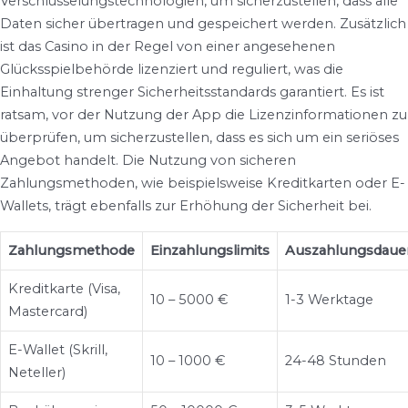
Verschlüsselungstechnologien, um sicherzustellen, dass alle
Daten sicher übertragen und gespeichert werden. Zusätzlich
ist das Casino in der Regel von einer angesehenen
Glücksspielbehörde lizenziert und reguliert, was die
Einhaltung strenger Sicherheitsstandards garantiert. Es ist
ratsam, vor der Nutzung der App die Lizenzinformationen zu
überprüfen, um sicherzustellen, dass es sich um ein seriöses
Angebot handelt. Die Nutzung von sicheren
Zahlungsmethoden, wie beispielsweise Kreditkarten oder E-
Wallets, trägt ebenfalls zur Erhöhung der Sicherheit bei.
Zahlungsmethode
Einzahlungslimits
Auszahlungsdaue
Kreditkarte (Visa,
10 – 5000 €
1-3 Werktage
Mastercard)
E-Wallet (Skrill,
10 – 1000 €
24-48 Stunden
Neteller)