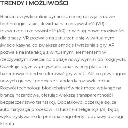
TRENDY I MOŻLIWOŚCI
Branża rozrywki online dynamicznie się rozwija, a nowe
technologie, takie jak wirtualna rzeczywistość (VR) i
rozszerzona rzeczywistość (AR), otwierają nowe możliwości
dla graczy. VR pozwala na zanurzenie się w wirtualnym
świecie kasyna, co zwiększa emocje i wrażenia z gry. AR
pozwala na interakcję z wirtualnymi elementami w
rzeczywistym świecie, co dodaje nowy wymiar do rozgrywki.
Oczekuje się, że w przyszłości coraz więcej platform
hazardowych będzie oferować gry w VR i AR, co przyciągnie
nowych graczy i podniesie standardy rozrywki online.
Rozwój technologii blockchain również może wpłynąć na
branżę hazardową, oferując większą transparentność i
bezpieczeństwo transakcji. Dodatkowo, oczekuje się, że
automatyzacja procesów i sztuczna inteligencja (AI) będą
wykorzystywane do personalizacji oferty i poprawy obsługi
klienta.