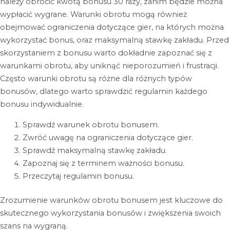
należy obrócić kwotą bonusu 30 razy, zanim będzie można
wypłacić wygrane. Warunki obrotu mogą również
obejmować ograniczenia dotyczące gier, na których można
wykorzystać bonus, oraz maksymalną stawkę zakładu. Przed
skorzystaniem z bonusu warto dokładnie zapoznać się z
warunkami obrotu, aby uniknąć nieporozumień i frustracji.
Często warunki obrotu są różne dla różnych typów
bonusów, dlatego warto sprawdzić regulamin każdego
bonusu indywidualnie.
Sprawdź warunek obrotu bonusem.
Zwróć uwagę na ograniczenia dotyczące gier.
Sprawdź maksymalną stawkę zakładu.
Zapoznaj się z terminem ważności bonusu.
Przeczytaj regulamin bonusu.
Zrozumienie warunków obrotu bonusem jest kluczowe do
skutecznego wykorzystania bonusów i zwiększenia swoich
szans na wygraną.