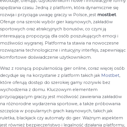
ewoluuje, oferując użytkownikom nowe i innowacyjne formy
spędzania czasu. Jedną z platform, która dynamicznie się
rozwija i przyciąga uwagę graczy w Polsce, jest
mostbet
.
Oferuje ona szeroki wybór gier kasynowych, zakładów
sportowych oraz atrakcyjnych bonusów, co czyni ją
interesującą propozycją dla osób poszukujących emocji i
możliwości wygranej. Platforma ta stawia na nowoczesne
rozwiązania technologiczne i intuicyjny interfejs, zapewniając
komfortowe doświadczenie użytkownikom.
Wraz z rosnącą popularnością gier online, coraz więcej osób
decyduje się na korzystanie z platform takich jak
Mostbet
,
które oferują dostęp do szerokiej gamy rozrywki bez
wychodzenia z domu. Kluczowym elementem
przyciągającym graczy jest możliwość zawierania zakładów
na różnorodne wydarzenia sportowe, a także próbowania
szczęścia w popularnych grach kasynowych, takich jak
ruletka, blackjack czy automaty do gier. Ważnym aspektem
jest również bezpieczeństwo i legalność działania platformy,