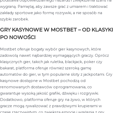
podstawa odpowiedzialnego hazardu i zwiększenia szans na
wygraną. Pamiętaj, aby zawsze grać z umiarem i traktować
zakłady sportowe jako formę rozrywki, a nie sposób na
szybki zarobek.
GRY KASYNOWE W MOSTBET – OD KLASYKI
PO NOWOŚCI
Mostbet oferuje bogaty wybór gier kasynowych, które
zadowolą nawet najbardziej wymagających graczy. Oprócz
klasycznych gier, takich jak ruletka, blackjack, poker czy
bakarat, platforma oferuje również szeroką gamę
automatów do gier, w tym popularne sloty z jackpotami. Gry
kasynowe dostępne w Mostbet pochodzą od
renomowanych dostawców oprogramowania, co
gwarantuje wysoką jakość grafiki, dźwięku i rozgrywki.
Dodatkowo, platforma oferuje gry na żywo, w których
gracze mogą rywalizować z prawdziwymi krupierami w
czasie rzeczywistym, co zwiększa emocje i wrażenia z gry.