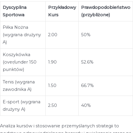
Dyscyplina
Przykładowy
Prawdopodobieństwo
Sportowa
Kurs
(przybliżone)
Piłka Nożna
(wygrana drużyny
2.00
50%
A)
Koszykówka
(over/under 150
1.90
52.6%
punktów)
Tenis (wygrana
1.50
66.7%
zawodnika A)
E-sport (wygrana
2.50
40%
drużyny A)
Analiza kursów i stosowanie przemyślanych strategii to