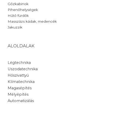
Gőzkabinok
Pihenőhelységek
Hűtő fürdők
Masszázs kádak, medencék
Jakuzzik
ALOLDALAK
Légtechnika
Uszodatechnika
Hőszivattyú
Klímatechnika
Magasépítés
Mélyépítés
Automatizálás