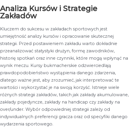
Analiza Kursów i Strategie
Zakładów
Kluczem do sukcesu w zakładach sportowych jest
umiejętność analizy kursów i opracowanie skutecznej
strategii. Przed postawieniem zakładu warto dokładnie
przeanalizować statystyki drużyn, formę zawodników,
historię spotkań oraz inne czynniki, które mogą wpłynąć na
wynik meczu. Kursy bukmacherskie odzwierciedlają
prawdopodobieństwo wystąpienia danego zdarzenia,
dlatego ważne jest, aby zrozumieć, jak interpretować te
wartości i wykorzystać je na swoją korzyść. Istnieje wiele
różnych strategii zakładów, takich jak zakłady akumulowane,
zakłady pojedyncze, zakłady na handicap czy zakłady na
over/under. Wybór odpowiedniej strategii zależy od
indywidualnych preferencji gracza oraz od specyfiki danego
wydarzenia sportowego.