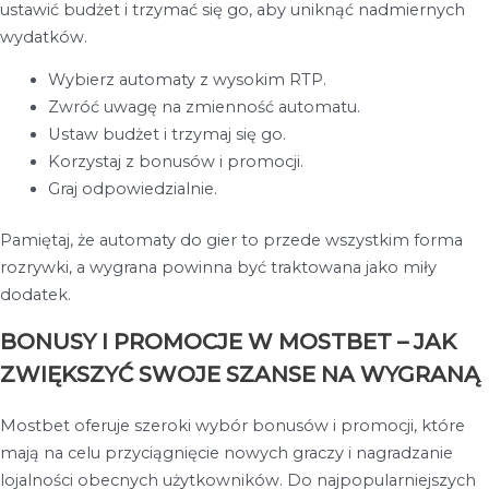
ustawić budżet i trzymać się go, aby uniknąć nadmiernych
wydatków.
Wybierz automaty z wysokim RTP.
Zwróć uwagę na zmienność automatu.
Ustaw budżet i trzymaj się go.
Korzystaj z bonusów i promocji.
Graj odpowiedzialnie.
Pamiętaj, że automaty do gier to przede wszystkim forma
rozrywki, a wygrana powinna być traktowana jako miły
dodatek.
BONUSY I PROMOCJE W MOSTBET – JAK
ZWIĘKSZYĆ SWOJE SZANSE NA WYGRANĄ
Mostbet oferuje szeroki wybór bonusów i promocji, które
mają na celu przyciągnięcie nowych graczy i nagradzanie
lojalności obecnych użytkowników. Do najpopularniejszych