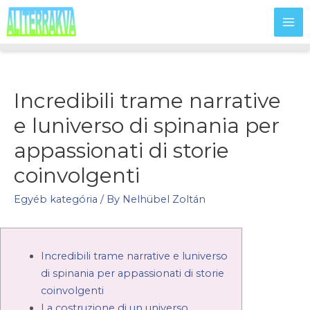
MA
ME
Incredibili trame narrative
e luniverso di spinania per
appassionati di storie
coinvolgenti
Egyéb kategória
/ By
Nelhübel Zoltán
Incredibili trame narrative e luniverso
di spinania per appassionati di storie
coinvolgenti
La costruzione di un universo