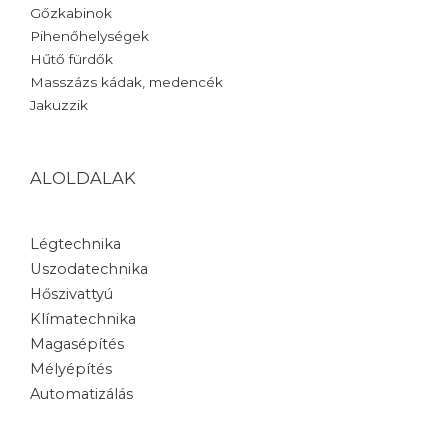
Gőzkabinok
Pihenőhelységek
Hűtő fürdők
Masszázs kádak, medencék
Jakuzzik
ALOLDALAK
Légtechnika
Uszodatechnika
Hőszivattyú
Klímatechnika
Magasépítés
Mélyépítés
Automatizálás