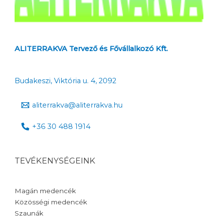
ALITERRAKVA Tervező és Fővállalkozó Kft.
Budakeszi, Viktória u. 4, 2092
aliterrakva@aliterrakva.hu
+36 30 488 1914
TEVÉKENYSÉGEINK
Magán medencék
Közösségi medencék
Szaunák