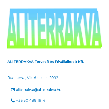
ALITERRAKVA Tervező és Fővállalkozó Kft.
Budakeszi, Viktória u. 4, 2092
aliterrakva@aliterrakva.hu
+36 30 488 1914