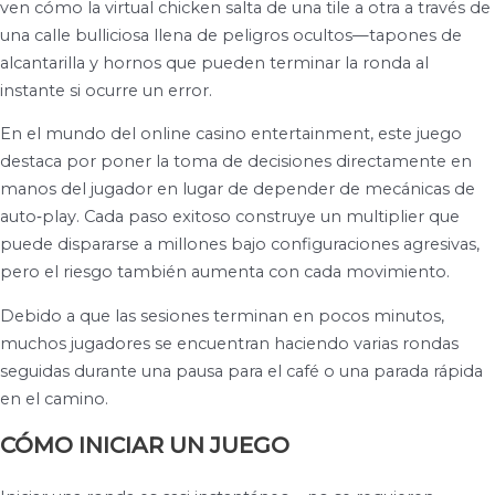
ven cómo la virtual chicken salta de una tile a otra a través de
una calle bulliciosa llena de peligros ocultos—tapones de
alcantarilla y hornos que pueden terminar la ronda al
instante si ocurre un error.
En el mundo del online casino entertainment, este juego
destaca por poner la toma de decisiones directamente en
manos del jugador en lugar de depender de mecánicas de
auto‑play. Cada paso exitoso construye un multiplier que
puede dispararse a millones bajo configuraciones agresivas,
pero el riesgo también aumenta con cada movimiento.
Debido a que las sesiones terminan en pocos minutos,
muchos jugadores se encuentran haciendo varias rondas
seguidas durante una pausa para el café o una parada rápida
en el camino.
CÓMO INICIAR UN JUEGO