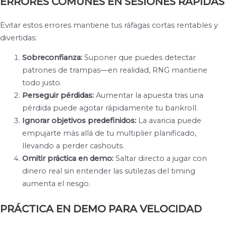
ERRORES COMUNES EN SESIONES RÁPIDAS
Evitar estos errores mantiene tus ráfagas cortas rentables y
divertidas:
Sobreconfianza:
Suponer que puedes detectar
patrones de trampas—en realidad, RNG mantiene
todo justo.
Perseguir pérdidas:
Aumentar la apuesta tras una
pérdida puede agotar rápidamente tu bankroll.
Ignorar objetivos predefinidos:
La avaricia puede
empujarte más allá de tu multiplier planificado,
llevando a perder cashouts.
Omitir práctica en demo:
Saltar directo a jugar con
dinero real sin entender las sutilezas del timing
aumenta el riesgo.
PRÁCTICA EN DEMO PARA VELOCIDAD