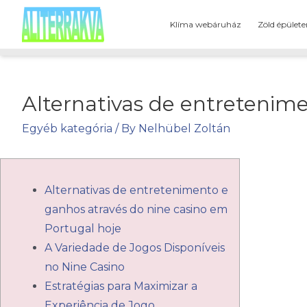
Klíma webáruház
Zöld épülete
Alternativas de entretenim
Egyéb kategória
/ By
Nelhübel Zoltán
Alternativas de entretenimento e
ganhos através do nine casino em
Portugal hoje
A Variedade de Jogos Disponíveis
no Nine Casino
Estratégias para Maximizar a
Experiência de Jogo