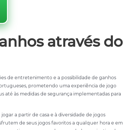
ganhos através do
s de entretenimento e a possibilidade de ganhos
portugueses, prometendo uma experiência de jogo
ónus até às medidas de segurança implementadas para
ogar a partir de casa e à diversidade de jogos
esfrutem de seus jogos favoritos a qualquer hora e em