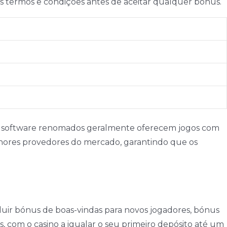
s termos e condições antes de aceitar qualquer bónus.
de software renomados geralmente oferecem jogos com
hores provedores do mercado, garantindo que os
luir bónus de boas-vindas para novos jogadores, bónus
, com o casino a igualar o seu primeiro depósito até um