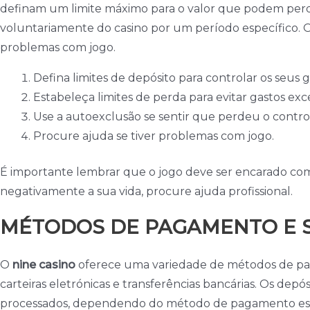
definam um limite máximo para o valor que podem perd
voluntariamente do casino por um período específico. 
problemas com jogo.
Defina limites de depósito para controlar os seus g
Estabeleça limites de perda para evitar gastos exce
Use a autoexclusão se sentir que perdeu o contro
Procure ajuda se tiver problemas com jogo.
É importante lembrar que o jogo deve ser encarado com
negativamente a sua vida, procure ajuda profissional.
MÉTODOS DE PAGAMENTO E S
O
nine casino
oferece uma variedade de métodos de paga
carteiras eletrónicas e transferências bancárias. Os d
processados, dependendo do método de pagamento escolh