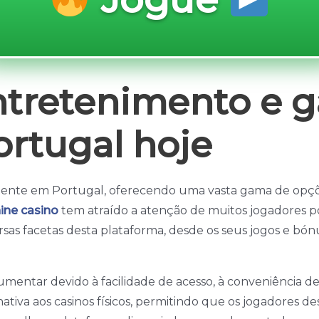
entretenimento e 
ortugal hoje
ente em Portugal, oferecendo uma vasta gama de opçõe
ine casino
tem atraído a atenção de muitos jogadores 
ersas facetas desta plataforma, desde os seus jogos e b
entar devido à facilidade de acesso, à conveniência de j
tiva aos casinos físicos, permitindo que os jogadores d