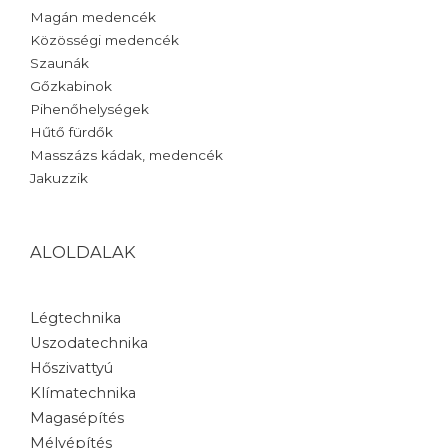
Magán medencék
Közösségi medencék
Szaunák
Gőzkabinok
Pihenőhelységek
Hűtő fürdők
Masszázs kádak, medencék
Jakuzzik
ALOLDALAK
Légtechnika
Uszodatechnika
Hőszivattyú
Klímatechnika
Magasépítés
Mélyépítés