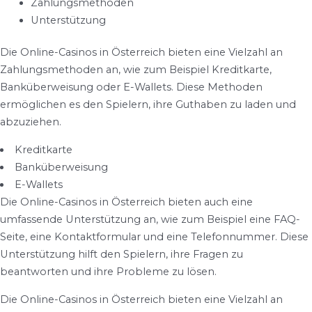
Zahlungsmethoden
Unterstützung
Die Online-Casinos in Österreich bieten eine Vielzahl an
Zahlungsmethoden an, wie zum Beispiel Kreditkarte,
Banküberweisung oder E-Wallets. Diese Methoden
ermöglichen es den Spielern, ihre Guthaben zu laden und
abzuziehen.
Kreditkarte
Banküberweisung
E-Wallets
Die Online-Casinos in Österreich bieten auch eine
umfassende Unterstützung an, wie zum Beispiel eine FAQ-
Seite, eine Kontaktformular und eine Telefonnummer. Diese
Unterstützung hilft den Spielern, ihre Fragen zu
beantworten und ihre Probleme zu lösen.
Die Online-Casinos in Österreich bieten eine Vielzahl an