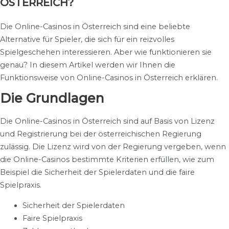
ÖSTERREICH?
Die Online-Casinos in Österreich sind eine beliebte
Alternative für Spieler, die sich für ein reizvolles
Spielgeschehen interessieren. Aber wie funktionieren sie
genau? In diesem Artikel werden wir Ihnen die
Funktionsweise von Online-Casinos in Österreich erklären.
Die Grundlagen
Die Online-Casinos in Österreich sind auf Basis von Lizenz
und Registrierung bei der österreichischen Regierung
zulässig. Die Lizenz wird von der Regierung vergeben, wenn
die Online-Casinos bestimmte Kriterien erfüllen, wie zum
Beispiel die Sicherheit der Spielerdaten und die faire
Spielpraxis.
Sicherheit der Spielerdaten
Faire Spielpraxis