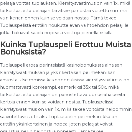
pelaaja voittaa tuplauksen. Kierrätysvaatimus on vain 1x, mikä
tarkoittaa, että pelaajan tarvitsee panostaa voitettu summa
vain kerran ennen kuin se voidaan nostaa. Tämä tekee
Tuplauspelistä erittäin houkuttelevan vaihtoehdon pelaajille,
jotka haluavat saada nopeasti voittoja pienellä riskillä.
Kuinka Tuplauspeli Erottuu Muista
Bonuksista?
Tuplauspeli eroaa perinteisistä kasinobonuksista alhaisen
kierrätysvaatimuksen ja yksinkertaisen pelimekaniikan
ansiosta. Useimmissa kasinobonuksissa kierrätysvaatimus on
huomattavasti korkeampi, esimerkiksi 35x tai 50x, mikä
tarkoittaa, että pelaajan on panostettava bonusraha useita
kertoja ennen kuin se voidaan nostaa. Tuplauspelissä
kierrätysvaatimus on vain 1x, mikä tekee voitoista helpommin
saavutettavissa. Lisäksi Tuplauspelin pelimekaniikka on
erittäin yksinkertainen ja nopea, joten pelaajat voivat
osallistua peliin helposti ja nopeasti. Tämä tekee