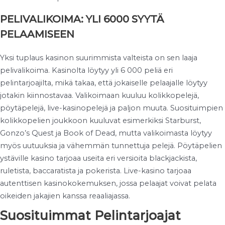
PELIVALIKOIMA: YLI 6000 SYYTÄ
PELAAMISEEN
Yksi
tuplaus kasino
n suurimmista valteista on sen laaja
pelivalikoima. Kasinolta löytyy yli 6 000 peliä eri
pelintarjoajilta, mikä takaa, että jokaiselle pelaajalle löytyy
jotakin kiinnostavaa. Valikoimaan kuuluu kolikkopelejä,
pöytäpelejä, live-kasinopelejä ja paljon muuta. Suosituimpien
kolikkopelien joukkoon kuuluvat esimerkiksi Starburst,
Gonzo’s Quest ja Book of Dead, mutta valikoimasta löytyy
myös uutuuksia ja vähemmän tunnettuja pelejä. Pöytäpelien
ystäville kasino tarjoaa useita eri versioita blackjackista,
ruletista, baccaratista ja pokerista. Live-kasino tarjoaa
autenttisen kasinokokemuksen, jossa pelaajat voivat pelata
oikeiden jakajien kanssa reaaliajassa.
Suosituimmat Pelintarjoajat