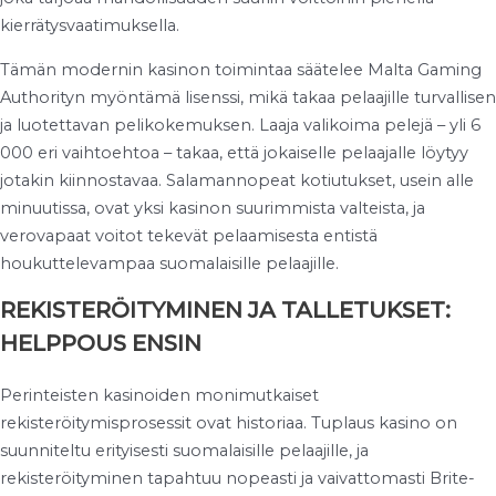
kierrätysvaatimuksella.
Tämän modernin kasinon toimintaa säätelee Malta Gaming
Authorityn myöntämä lisenssi, mikä takaa pelaajille turvallisen
ja luotettavan pelikokemuksen. Laaja valikoima pelejä – yli 6
000 eri vaihtoehtoa – takaa, että jokaiselle pelaajalle löytyy
jotakin kiinnostavaa. Salamannopeat kotiutukset, usein alle
minuutissa, ovat yksi kasinon suurimmista valteista, ja
verovapaat voitot tekevät pelaamisesta entistä
houkuttelevampaa suomalaisille pelaajille.
REKISTERÖITYMINEN JA TALLETUKSET:
HELPPOUS ENSIN
Perinteisten kasinoiden monimutkaiset
rekisteröitymisprosessit ovat historiaa.
Tuplaus kasino
on
suunniteltu erityisesti suomalaisille pelaajille, ja
rekisteröityminen tapahtuu nopeasti ja vaivattomasti Brite-