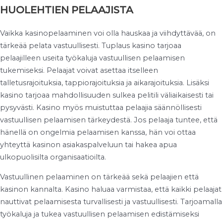
HUOLEHTIEN PELAAJISTA
Vaikka kasinopelaaminen voi olla hauskaa ja viihdyttävää, on
tärkeää pelata vastuullisesti.
Tuplaus kasino
tarjoaa
pelaajilleen useita työkaluja vastuullisen pelaamisen
tukemiseksi. Pelaajat voivat asettaa itselleen
talletusrajoituksia, tappiorajoituksia ja aikarajoituksia. Lisäksi
kasino tarjoaa mahdollisuuden sulkea pelitili väliaikaisesti tai
pysyvästi. Kasino myös muistuttaa pelaajia säännöllisesti
vastuullisen pelaamisen tärkeydestä. Jos pelaaja tuntee, että
hänellä on ongelmia pelaamisen kanssa, hän voi ottaa
yhteyttä kasinon asiakaspalveluun tai hakea apua
ulkopuolisilta organisaatioilta.
Vastuullinen pelaaminen on tärkeää sekä pelaajien että
kasinon kannalta. Kasino haluaa varmistaa, että kaikki pelaajat
nauttivat pelaamisesta turvallisesti ja vastuullisesti. Tarjoamalla
työkaluja ja tukea vastuullisen pelaamisen edistämiseksi