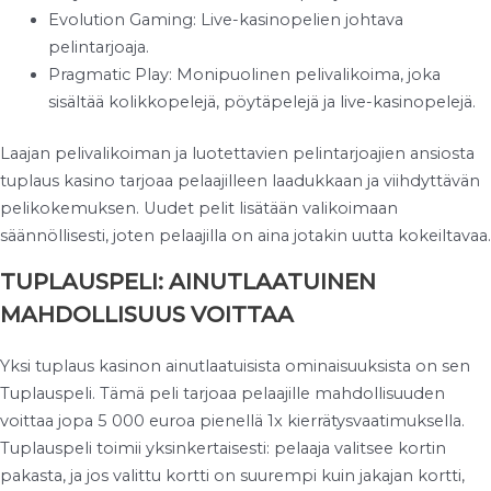
Evolution Gaming: Live-kasinopelien johtava
pelintarjoaja.
Pragmatic Play: Monipuolinen pelivalikoima, joka
sisältää kolikkopelejä, pöytäpelejä ja live-kasinopelejä.
Laajan pelivalikoiman ja luotettavien pelintarjoajien ansiosta
tuplaus kasino
tarjoaa pelaajilleen laadukkaan ja viihdyttävän
pelikokemuksen. Uudet pelit lisätään valikoimaan
säännöllisesti, joten pelaajilla on aina jotakin uutta kokeiltavaa.
TUPLAUSPELI: AINUTLAATUINEN
MAHDOLLISUUS VOITTAA
Yksi
tuplaus kasino
n ainutlaatuisista ominaisuuksista on sen
Tuplauspeli. Tämä peli tarjoaa pelaajille mahdollisuuden
voittaa jopa 5 000 euroa pienellä 1x kierrätysvaatimuksella.
Tuplauspeli toimii yksinkertaisesti: pelaaja valitsee kortin
pakasta, ja jos valittu kortti on suurempi kuin jakajan kortti,