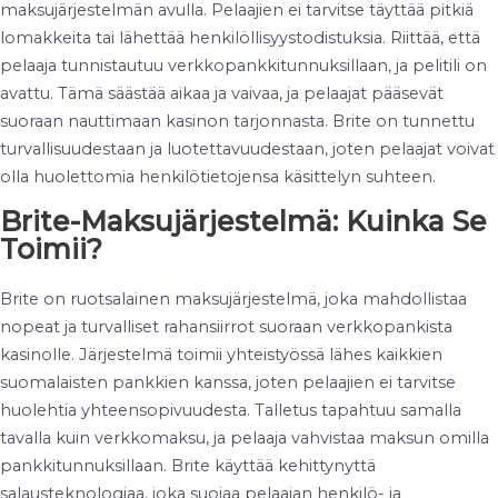
maksujärjestelmän avulla. Pelaajien ei tarvitse täyttää pitkiä
lomakkeita tai lähettää henkilöllisyystodistuksia. Riittää, että
pelaaja tunnistautuu verkkopankkitunnuksillaan, ja pelitili on
avattu. Tämä säästää aikaa ja vaivaa, ja pelaajat pääsevät
suoraan nauttimaan kasinon tarjonnasta. Brite on tunnettu
turvallisuudestaan ja luotettavuudestaan, joten pelaajat voivat
olla huolettomia henkilötietojensa käsittelyn suhteen.
Brite-Maksujärjestelmä: Kuinka Se
Toimii?
Brite on ruotsalainen maksujärjestelmä, joka mahdollistaa
nopeat ja turvalliset rahansiirrot suoraan verkkopankista
kasinolle. Järjestelmä toimii yhteistyössä lähes kaikkien
suomalaisten pankkien kanssa, joten pelaajien ei tarvitse
huolehtia yhteensopivuudesta. Talletus tapahtuu samalla
tavalla kuin verkkomaksu, ja pelaaja vahvistaa maksun omilla
pankkitunnuksillaan. Brite käyttää kehittynyttä
salausteknologiaa, joka suojaa pelaajan henkilö- ja