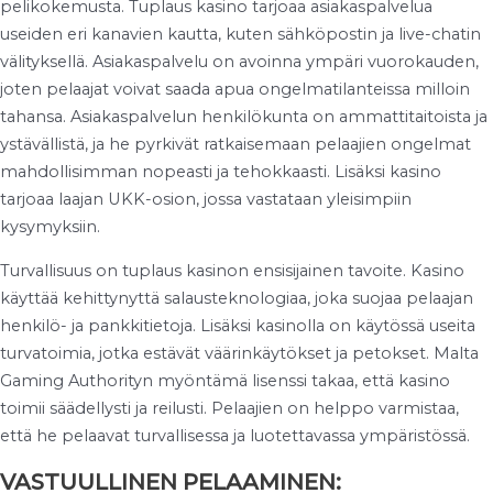
pelikokemusta.
Tuplaus kasino
tarjoaa asiakaspalvelua
useiden eri kanavien kautta, kuten sähköpostin ja live-chatin
välityksellä. Asiakaspalvelu on avoinna ympäri vuorokauden,
joten pelaajat voivat saada apua ongelmatilanteissa milloin
tahansa. Asiakaspalvelun henkilökunta on ammattitaitoista ja
ystävällistä, ja he pyrkivät ratkaisemaan pelaajien ongelmat
mahdollisimman nopeasti ja tehokkaasti. Lisäksi kasino
tarjoaa laajan UKK-osion, jossa vastataan yleisimpiin
kysymyksiin.
Turvallisuus on
tuplaus kasino
n ensisijainen tavoite. Kasino
käyttää kehittynyttä salausteknologiaa, joka suojaa pelaajan
henkilö- ja pankkitietoja. Lisäksi kasinolla on käytössä useita
turvatoimia, jotka estävät väärinkäytökset ja petokset. Malta
Gaming Authorityn myöntämä lisenssi takaa, että kasino
toimii säädellysti ja reilusti. Pelaajien on helppo varmistaa,
että he pelaavat turvallisessa ja luotettavassa ympäristössä.
VASTUULLINEN PELAAMINEN: