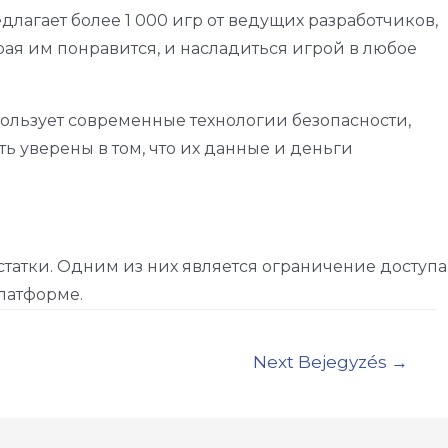
лагает более 1 000 игр от ведущих разработчиков,
торая им понравится, и насладиться игрой в любое
пользует современные технологии безопасности,
ть уверены в том, что их данные и деньги
статки. Одним из них является ограничение доступа
платформе.
Next Bejegyzés
→