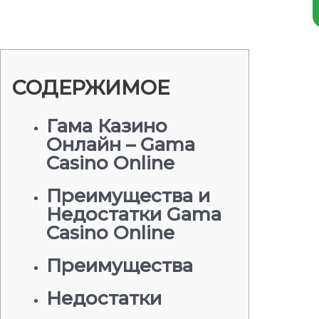
СОДЕРЖИМОЕ
Гама Казино
Онлайн – Gama
Casino Online
Преимущества и
Недостатки Gama
Casino Online
Преимущества
Недостатки