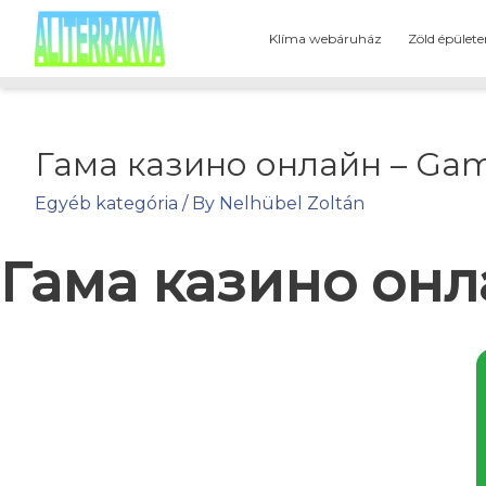
Klíma webáruház
Zöld épülete
Гама казино онлайн – Gam
Egyéb kategória
/ By
Nelhübel Zoltán
Гама казино онл