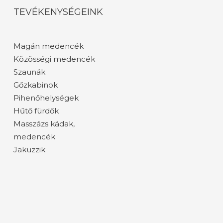
TEVÉKENYSÉGEINK
Magán medencék
Közösségi medencék
Szaunák
Gőzkabinok
Pihenőhelységek
Hűtő fürdők
Masszázs kádak,
medencék
Jakuzzik