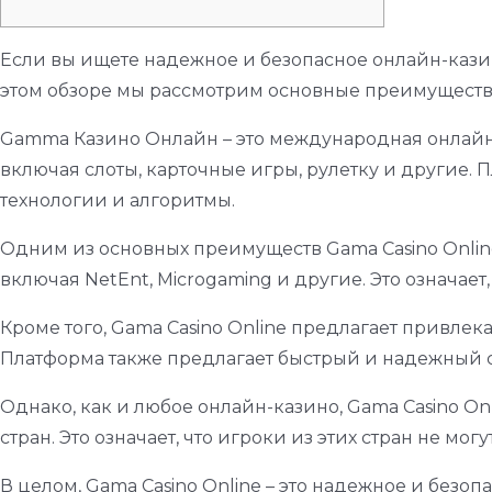
Если вы ищете надежное и безопасное онлайн-казино
этом обзоре мы рассмотрим основные преимущества
Gamma Казино Онлайн – это международная онлайн-
включая слоты, карточные игры, рулетку и другие
технологии и алгоритмы.
Одним из основных преимуществ Gama Casino Online
включая NetEnt, Microgaming и другие. Это означает,
Кроме того, Gama Casino Online предлагает привле
Платформа также предлагает быстрый и надежный спос
Однако, как и любое онлайн-казино, Gama Casino On
стран. Это означает, что игроки из этих стран не мог
В целом, Gama Casino Online – это надежное и безо