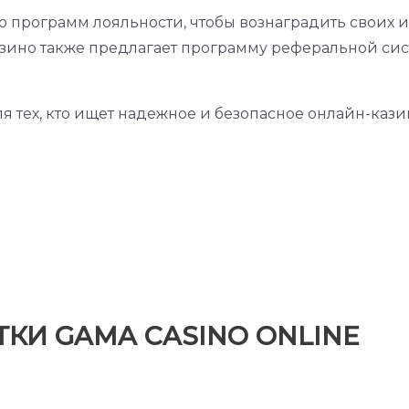
ко программ лояльности, чтобы вознаградить своих 
Казино также предлагает программу реферальной сис
для тех, кто ищет надежное и безопасное онлайн-каз
КИ GAMA CASINO ONLINE