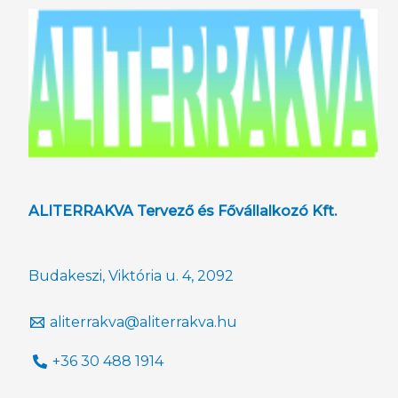
ALITERRAKVA Tervező és Fővállalkozó Kft.
Budakeszi, Viktória u. 4, 2092
aliterrakva@aliterrakva.hu
+36 30 488 1914