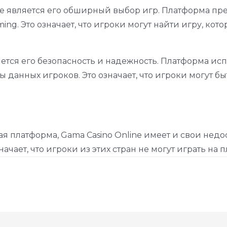
 является его обширный выбор игр. Платформа пред
ming. Это означает, что игроки могут найти игру, ко
ется его безопасность и надежность. Платформа ис
 данных игроков. Это означает, что игроки могут бы
я платформа, Gama Casino Online имеет и свои недо
ачает, что игроки из этих стран не могут играть на 