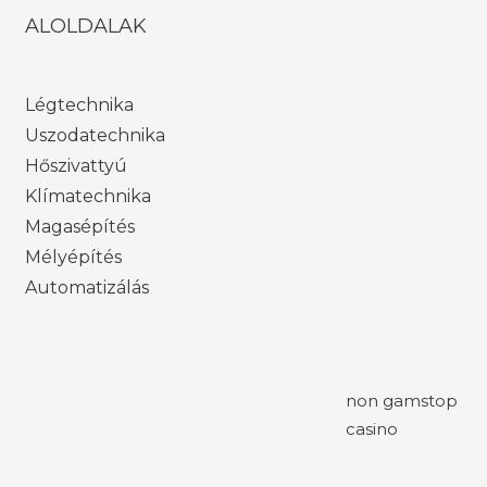
ALOLDALAK
Légtechnika
Uszodatechnika
Hőszivattyú
Klímatechnika
Magasépítés
Mélyépítés
Automatizálás
non gamstop
casino