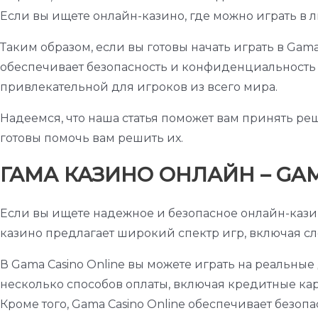
Если вы ищете онлайн-казино, где можно играть в лю
Таким образом, если вы готовы начать играть в Gam
обеспечивает безопасность и конфиденциальность
привлекательной для игроков из всего мира.
Надеемся, что наша статья поможет вам принять реш
готовы помочь вам решить их.
ГАМА КАЗИНО ОНЛАЙН – GAM
Если вы ищете надежное и безопасное онлайн-казино
казино предлагает широкий спектр игр, включая сло
В Gama Casino Online вы можете играть на реальные
несколько способов оплаты, включая кредитные кар
Кроме того, Gama Casino Online обеспечивает безо