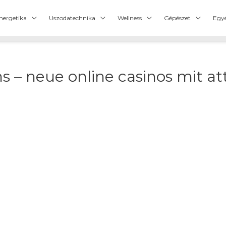
MENU
MENU
MENU
MENU
TOGGLE
TOGGLE
TOGGLE
TOGGLE
nergetika
Uszodatechnika
Wellness
Gépészet
Egyé
s – neue online casinos mit a