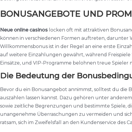
BONUSANGEBOTE UND PROMO
Neue online casinos
locken oft mit attraktiven Bonus
können in verschiedenen Formen auftreten, darunter W
Willkommensbonus ist in der Regel an eine erste Einz
auf weitere Einzahlungen gewährt, während Freispiele
Einsätze, und VIP-Programme belohnen treue Spieler mi
Die Bedeutung der Bonusbeding
Bevor du ein Bonusangebot annimmst, solltest du die 
auszahlen lassen kannst. Dazu gehören unter anderem 
sowie zeitliche Begrenzungen und bestimmte Spiele, di
unangenehme Überraschungen zu vermeiden und sicherz
ratsam, sich im Zweifelsfall an den Kundenservice des 