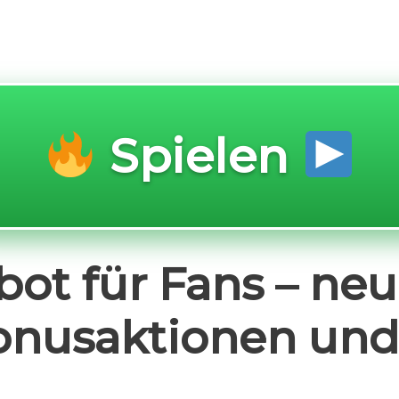
Spielen
ot für Fans – neu
Bonusaktionen und