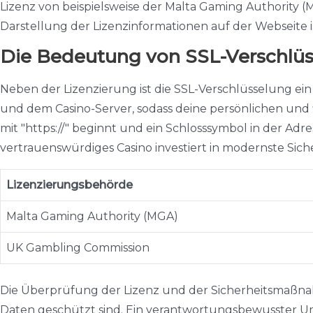
Lizenz von beispielsweise der Malta Gaming Authority
Darstellung der Lizenzinformationen auf der Webseite ist
Die Bedeutung von SSL-Verschlü
Neben der Lizenzierung ist die SSL-Verschlüsselung ei
und dem Casino-Server, sodass deine persönlichen und fi
mit "https://" beginnt und ein Schlosssymbol in der Adres
vertrauenswürdiges Casino investiert in modernste Si
Lizenzierungsbehörde
Malta Gaming Authority (MGA)
UK Gambling Commission
Die Überprüfung der Lizenz und der Sicherheitsmaßnahm
Daten geschützt sind. Ein verantwortungsbewusster Um