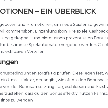
TIONEN – EIN ÜBERBLICK
angeboten und Promotionen, um neue Spieler zu gewin
illkommensboni, Einzahlungsboni, Freispiele, Cashbac
ahlung gekoppelt und bietet einen prozentualen Bonus
 für bestimmte Spielautomaten vergeben werden. Cashba
t exklusiven Vorteilen.
ungen
Bonusbedingungen sorgfältig prüfen. Diese legen fest
ein Umsatzfaktor, der angibt, wie oft du den Bonusbet
e von der Bonusumsetzung ausgeschlossen sind. Es ist 
ustellen, dass du den Bonus effektiv nutzen kannst. 
Casinos zu wenden.