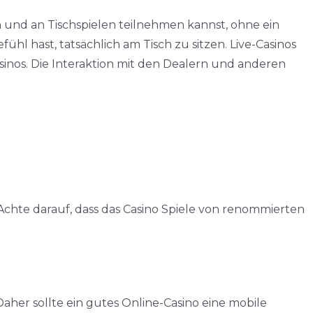
en und an Tischspielen teilnehmen kannst, ohne ein
hl hast, tatsächlich am Tisch zu sitzen. Live-Casinos
sinos. Die Interaktion mit den Dealern und anderen
 Achte darauf, dass das Casino Spiele von renommierten
. Daher sollte ein gutes Online-Casino eine mobile