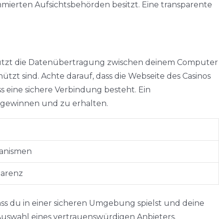
mierten Aufsichtsbehörden besitzt. Eine transparente
schützt die Datenübertragung zwischen deinem Computer
tzt sind. Achte darauf, dass die Webseite des Casinos
ass eine sichere Verbindung besteht. Ein
u gewinnen und zu erhalten.
hanismen
parenz
ass du in einer sicheren Umgebung spielst und deine
Auswahl eines vertrauenswürdigen Anbieters.