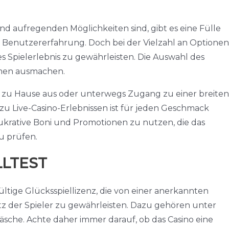
nd aufregenden Möglichkeiten sind, gibt es eine Fülle
e Benutzererfahrung. Doch bei der Vielzahl an Optionen
es Spielerlebnis zu gewährleisten. Die Auswahl des
emen ausmachen.
on zu Hause aus oder unterwegs Zugang zu einer breiten
 zu Live-Casino-Erlebnissen ist für jeden Geschmack
t, lukrative Boni und Promotionen zu nutzen, die das
zu prüfen.
LLTEST
gültige Glücksspiellizenz, die von einer anerkannten
tz der Spieler zu gewährleisten. Dazu gehören unter
sche. Achte daher immer darauf, ob das Casino eine