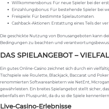
Willkommensbonus: Für neue Spieler bei der ers
Einzahlungsbonus: Für bestehende Spieler bei w
Freispiele: Für bestimmte Spielautomaten.
Cashback-Aktionen: Erstattung eines Teils der ver
Die geschickte Nutzung von Bonusangeboten kann dein 
Bedingungen zu beachten und verantwortungsbewusst
DAS SPIELANGEBOT – VIELFA
Ein gutes Online-Casino zeichnet sich durch ein vielfä
Tischspiele wie Roulette, Blackjack, Baccarat und Poker
renommierten Softwareanbietern wie NetEnt, Microgam
gewährleisten. Ein breites Spielangebot stellt sicher, d
ebenfalls ein Pluspunkt, da du so die Spiele kennenler
Live-Casino-Erlebnisse