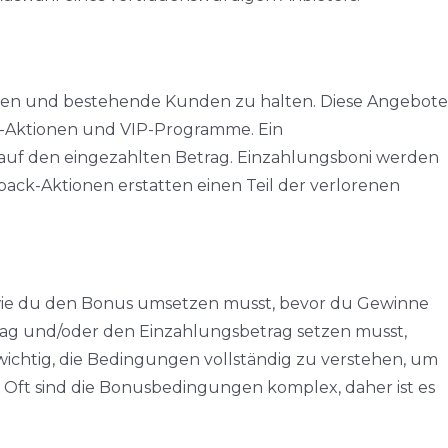
nen und bestehende Kunden zu halten. Diese Angebote
k-Aktionen und VIP-Programme. Ein
 auf den eingezahlten Betrag. Einzahlungsboni werden
ck-Aktionen erstatten einen Teil der verlorenen
, wie du den Bonus umsetzen musst, bevor du Gewinne
rag und/oder den Einzahlungsbetrag setzen musst,
wichtig, die Bedingungen vollständig zu verstehen, um
Oft sind die Bonusbedingungen komplex, daher ist es