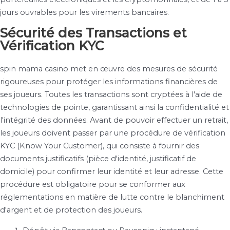
jours ouvrables pour les virements bancaires.
Sécurité des Transactions et
Vérification KYC
spin mama casino met en œuvre des mesures de sécurité
rigoureuses pour protéger les informations financières de
ses joueurs. Toutes les transactions sont cryptées à l'aide de
technologies de pointe, garantissant ainsi la confidentialité et
l'intégrité des données. Avant de pouvoir effectuer un retrait,
les joueurs doivent passer par une procédure de vérification
KYC (Know Your Customer), qui consiste à fournir des
documents justificatifs (pièce d'identité, justificatif de
domicile) pour confirmer leur identité et leur adresse. Cette
procédure est obligatoire pour se conformer aux
réglementations en matière de lutte contre le blanchiment
d'argent et de protection des joueurs.