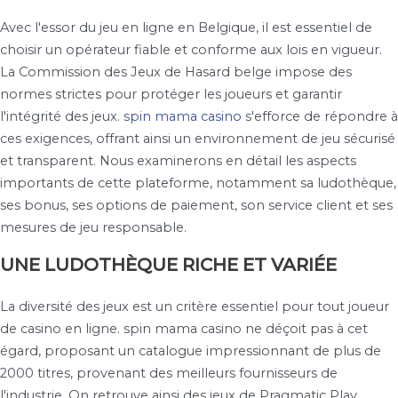
Avec l'essor du jeu en ligne en Belgique, il est essentiel de
choisir un opérateur fiable et conforme aux lois en vigueur.
La Commission des Jeux de Hasard belge impose des
normes strictes pour protéger les joueurs et garantir
l'intégrité des jeux.
spin mama casino
s'efforce de répondre à
ces exigences, offrant ainsi un environnement de jeu sécurisé
et transparent. Nous examinerons en détail les aspects
importants de cette plateforme, notamment sa ludothèque,
ses bonus, ses options de paiement, son service client et ses
mesures de jeu responsable.
UNE LUDOTHÈQUE RICHE ET VARIÉE
La diversité des jeux est un critère essentiel pour tout joueur
de casino en ligne. spin mama casino ne déçoit pas à cet
égard, proposant un catalogue impressionnant de plus de
2000 titres, provenant des meilleurs fournisseurs de
l'industrie. On retrouve ainsi des jeux de Pragmatic Play,