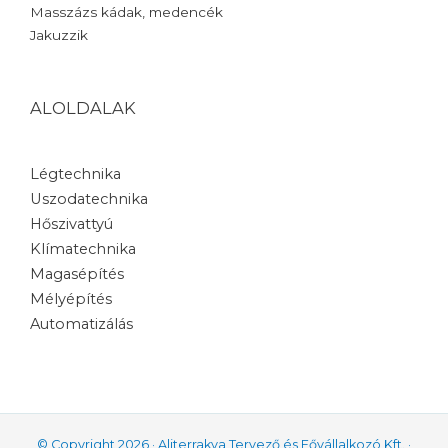
Masszázs kádak, medencék
Jakuzzik
ALOLDALAK
Légtechnika
Uszodatechnika
Hőszivattyú
Klímatechnika
Magasépítés
Mélyépítés
Automatizálás
© Copyright 2026 · Aliterrakva Tervező és Fővállalkozó Kft. ·