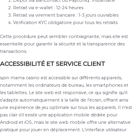
Dépôt via Bancontact ou Payconiq : instantané
Retrait via e-wallet : 12-24 heures
Retrait via virement bancaire : 1-3 jours ouvrables
Vérification KYC obligatoire pour tous les retraits
Cette procédure peut sembler contraignante, mais elle est
essentielle pour garantir la sécurité et la transparence des
transactions.
ACCESSIBILITÉ ET SERVICE CLIENT
spin mama casino est accessible sur différents appareils,
notamment les ordinateurs de bureau, les smartphones et
les tablettes. Le site web est responsive, ce qui signifie qu'il
s'adapte automatiquement à la taille de l'écran, offrant ainsi
une expérience de jeu optimale sur tous les appareils. Il n'est
pas clair s'il existe une application mobile dédiée pour
Android et iOS, mais le site web mobile offre une alternative
pratique pour jouer en déplacement. L'interface utilisateur