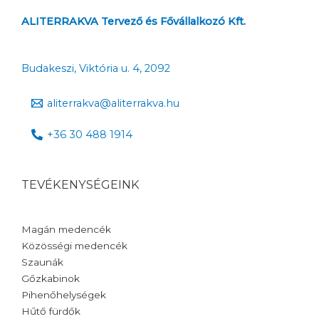
ALITERRAKVA Tervező és Fővállalkozó Kft.
Budakeszi, Viktória u. 4, 2092
aliterrakva@aliterrakva.hu
+36 30 488 1914
TEVÉKENYSÉGEINK
Magán medencék
Közösségi medencék
Szaunák
Gőzkabinok
Pihenőhelységek
Hűtő fürdők