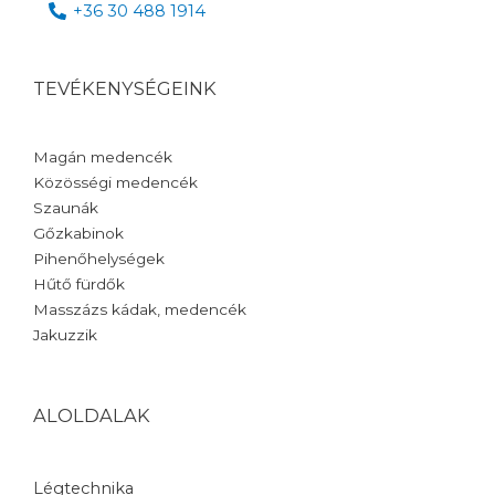
+36 30 488 1914
TEVÉKENYSÉGEINK
Magán medencék
Közösségi medencék
Szaunák
Gőzkabinok
Pihenőhelységek
Hűtő fürdők
Masszázs kádak, medencék
Jakuzzik
ALOLDALAK
Légtechnika