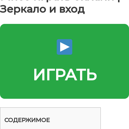
Зеркало и вход
ИГРАТЬ
СОДЕРЖИМОЕ