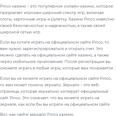
Pinco казино – это популярное онлайн-казино, которое
предлагает игрокам широкий спектр игр, включая
слоты, карточные игры и рулетку. Казино Pinco известно
своей безопасностью и надежностью, а также своей
широкой сетью игр.
Если вы хотите играть на официальном сайте Pinco, то
вам нужно зарегистрироваться и открыть счет. Это
можно сделать на официальном сайте казино, а также
через мобильное приложение. После регистрации вы
сможете играть в любые игры, которые вам понравятся.
Если вы не можете играть на официальном сайте Pinco,
то вам может помочь зеркало. Зеркало – это веб-
страница, которая зеркально копирует официальный
сайт Pinco. Это означает, что вы можете играть на
зеркале, как если бы вы играли на официальном сайте.
Вот, как найти зеркало Pinco казино: