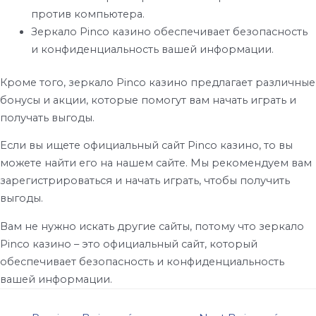
против компьютера.
Зеркало Pinco казино обеспечивает безопасность
и конфиденциальность вашей информации.
Кроме того, зеркало Pinco казино предлагает различные
бонусы и акции, которые помогут вам начать играть и
получать выгоды.
Если вы ищете официальный сайт Pinco казино, то вы
можете найти его на нашем сайте. Мы рекомендуем вам
зарегистрироваться и начать играть, чтобы получить
выгоды.
Вам не нужно искать другие сайты, потому что зеркало
Pinco казино – это официальный сайт, который
обеспечивает безопасность и конфиденциальность
вашей информации.
Bejegyzés