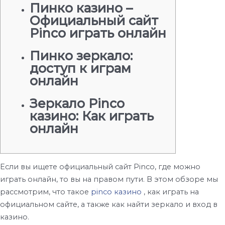
Пинко казино –
Официальный сайт
Pinco играть онлайн
Пинко зеркало:
доступ к играм
онлайн
Зеркало Pinco
казино: Как играть
онлайн
Если вы ищете официальный сайт Pinco, где можно
играть онлайн, то вы на правом пути. В этом обзоре мы
рассмотрим, что такое
pinco казино
, как играть на
официальном сайте, а также как найти зеркало и вход в
казино.