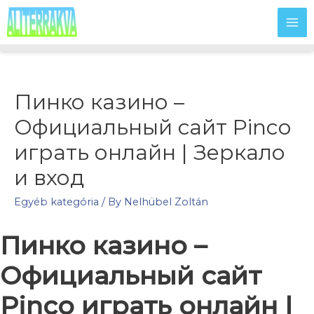
MA
ME
Пинко казино –
Официальный сайт Pinco
играть онлайн | Зеркало
и вход
Egyéb kategória
/ By
Nelhübel Zoltán
Пинко казино –
Официальный сайт
Pinco играть онлайн |