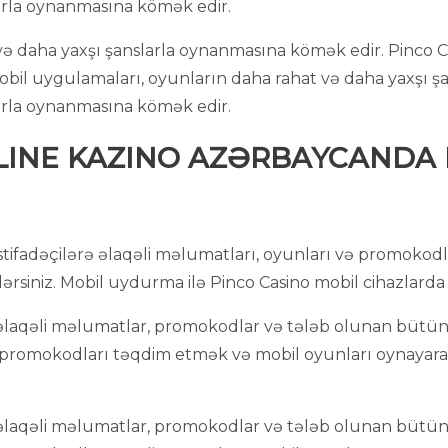
arla oynanmasına kömək edir.
və daha yaxşı şanslarla oynanmasına kömək edir. Pinco 
obil uygulamaları, oyunların daha rahat və daha yaxşı ş
arla oynanmasına kömək edir.
LINE KAZINO AZƏRBAYCANDA
ifadəçilərə əlaqəli məlumatları, oyunları və promokodla
ərsiniz. Mobil uydurma ilə Pinco Casino mobil cihazlarda
əlaqəli məlumatlar, promokodlar və tələb olunan bütün 
l promokodları təqdim etmək və mobil oyunları oynayara
əlaqəli məlumatlar, promokodlar və tələb olunan bütün 