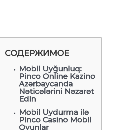
СОДЕРЖИМОЕ
Mobil Uyğunluq:
Pinco Online Kazino
Azərbaycanda
Nəticələrini Nəzarət
Edin
Mobil Uydurma ilə
Pinco Casino Mobil
Oyunlar