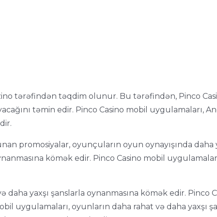
zino tərəfindən təqdim olunur. Bu tərəfindən, Pinco Cas
yacağını təmin edir. Pinco Casino mobil uygulamaları, A
ir.
an promosiyalar, oyunçuların oyun oynayışında daha yax
 oynanmasına kömək edir. Pinco Casino mobil uygulamaları
və daha yaxşı şanslarla oynanmasına kömək edir. Pinco 
obil uygulamaları, oyunların daha rahat və daha yaxşı ş