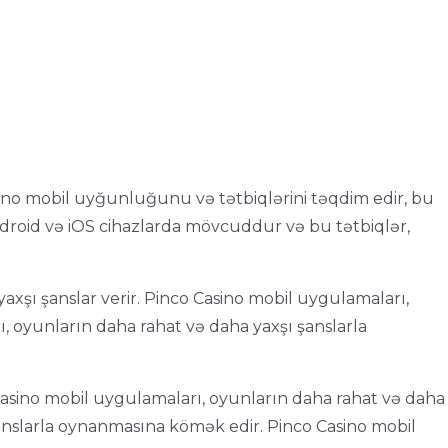
ino mobil uyğunluğunu və tətbiqlərini təqdim edir, bu
ndroid və iOS cihazlarda mövcuddur və bu tətbiqlər,
şı şanslar verir. Pinco Casino mobil uygulamaları,
, oyunların daha rahat və daha yaxşı şanslarla
Casino mobil uygulamaları, oyunların daha rahat və daha
anslarla oynanmasına kömək edir. Pinco Casino mobil