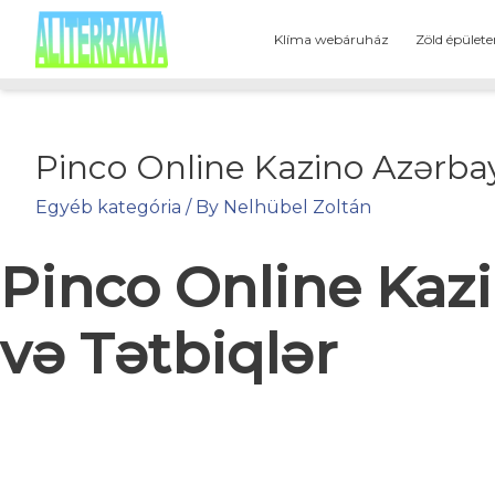
Klíma webáruház
Zöld épülete
Pinco Online Kazino Azərba
Egyéb kategória
/ By
Nelhübel Zoltán
Pinco Online Kaz
və Tətbiqlər