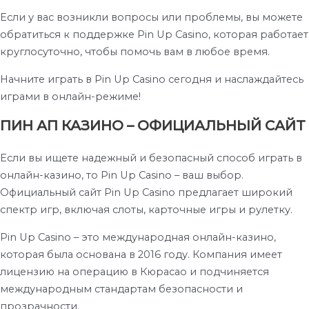
Если у вас возникли вопросы или проблемы, вы можете
обратиться к поддержке Pin Up Casino, которая работает
круглосуточно, чтобы помочь вам в любое время.
Начните играть в Pin Up Casino сегодня и наслаждайтесь
играми в онлайн-режиме!
ПИН АП КАЗИНО – ОФИЦИАЛЬНЫЙ САЙТ
Если вы ищете надежный и безопасный способ играть в
онлайн-казино, то Pin Up Casino – ваш выбор.
Официальный сайт Pin Up Casino предлагает широкий
спектр игр, включая слоты, карточные игры и рулетку.
Pin Up Casino – это международная онлайн-казино,
которая была основана в 2016 году. Компания имеет
лицензию на операцию в Кюрасао и подчиняется
международным стандартам безопасности и
прозрачности.