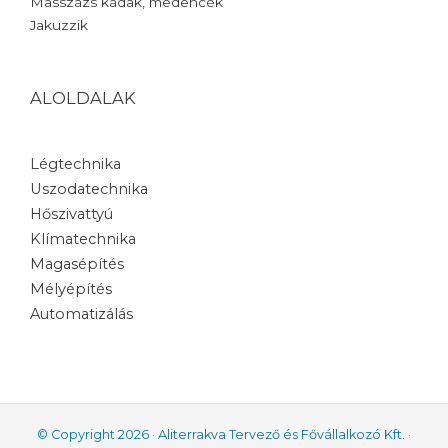
Masszázs kádak, medencék
Jakuzzik
ALOLDALAK
Légtechnika
Uszodatechnika
Hőszivattyú
Klímatechnika
Magasépítés
Mélyépítés
Automatizálás
© Copyright 2026 · Aliterrakva Tervező és Fővállalkozó Kft. ·