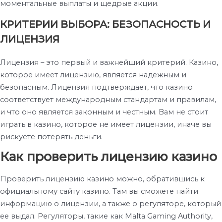
моментальные выплаты и щедрые акции.
КРИТЕРИИ ВЫБОРА: БЕЗОПАСНОСТЬ И
ЛИЦЕНЗИЯ
Лицензия – это первый и важнейший критерий. Казино,
которое имеет лицензию, является надежным и
безопасным. Лицензия подтверждает, что казино
соответствует международным стандартам и правилам,
и что оно является законным и честным. Вам не стоит
играть в казино, которое не имеет лицензии, иначе вы
рискуете потерять деньги.
Как проверить лицензию казино
Проверить лицензию казино можно, обратившись к
официальному сайту казино. Там вы сможете найти
информацию о лицензии, а также о регуляторе, который
ее выдал. Регуляторы, такие как Malta Gaming Authority,