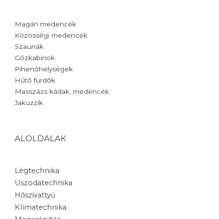
Magán medencék
Közösségi medencék
Szaunák
Gőzkabinok
Pihenőhelységek
Hűtő fürdők
Masszázs kádak, medencék
Jakuzzik
ALOLDALAK
Légtechnika
Uszodatechnika
Hőszivattyú
Klímatechnika