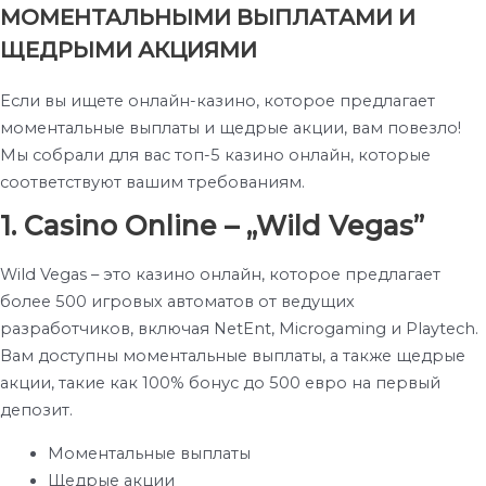
МОМЕНТАЛЬНЫМИ ВЫПЛАТАМИ И
ЩЕДРЫМИ АКЦИЯМИ
Если вы ищете онлайн-казино, которое предлагает
моментальные выплаты и щедрые акции, вам повезло!
Мы собрали для вас топ-5 казино онлайн, которые
соответствуют вашим требованиям.
1. Casino Online – „Wild Vegas”
Wild Vegas – это казино онлайн, которое предлагает
более 500 игровых автоматов от ведущих
разработчиков, включая NetEnt, Microgaming и Playtech.
Вам доступны моментальные выплаты, а также щедрые
акции, такие как 100% бонус до 500 евро на первый
депозит.
Моментальные выплаты
Щедрые акции