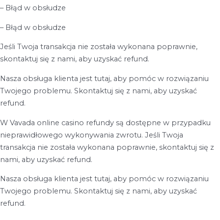
– Błąd w obsłudze
– Błąd w obsłudze
Jeśli Twoja transakcja nie została wykonana poprawnie,
skontaktuj się z nami, aby uzyskać refund.
Nasza obsługa klienta jest tutaj, aby pomóc w rozwiązaniu
Twojego problemu. Skontaktuj się z nami, aby uzyskać
refund.
W Vavada online casino refundy są dostępne w przypadku
nieprawidłowego wykonywania zwrotu. Jeśli Twoja
transakcja nie została wykonana poprawnie, skontaktuj się z
nami, aby uzyskać refund.
Nasza obsługa klienta jest tutaj, aby pomóc w rozwiązaniu
Twojego problemu. Skontaktuj się z nami, aby uzyskać
refund.