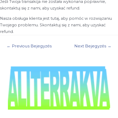
Jeśli Twoja transakcja nie została wykonana poprawnie,
skontaktuj się z nami, aby uzyskać refund.
Nasza obsługa klienta jest tutaj, aby pomóc w rozwiązaniu
Twojego problemu. Skontaktuj się z nami, aby uzyskać
refund.
Bejegyzés
←
Previous Bejegyzés
Next Bejegyzés
→
navigáció