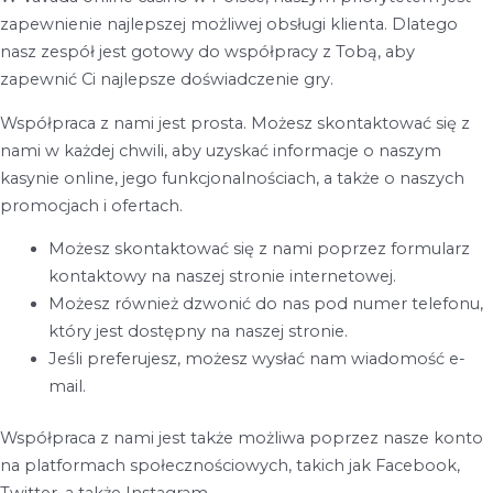
zapewnienie najlepszej możliwej obsługi klienta. Dlatego
nasz zespół jest gotowy do współpracy z Tobą, aby
zapewnić Ci najlepsze doświadczenie gry.
Współpraca z nami jest prosta. Możesz skontaktować się z
nami w każdej chwili, aby uzyskać informacje o naszym
kasynie online, jego funkcjonalnościach, a także o naszych
promocjach i ofertach.
Możesz skontaktować się z nami poprzez formularz
kontaktowy na naszej stronie internetowej.
Możesz również dzwonić do nas pod numer telefonu,
który jest dostępny na naszej stronie.
Jeśli preferujesz, możesz wysłać nam wiadomość e-
mail.
Współpraca z nami jest także możliwa poprzez nasze konto
na platformach społecznościowych, takich jak Facebook,