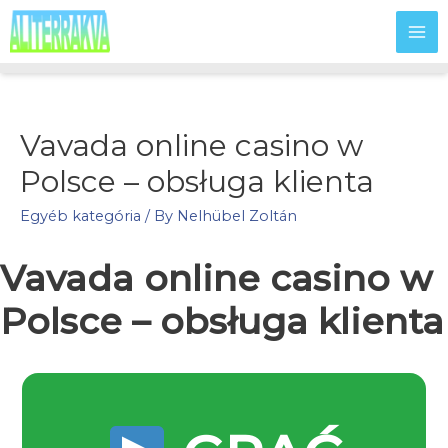
MA
ME
Vavada online casino w
Polsce – obsługa klienta
Egyéb kategória
/ By
Nelhübel Zoltán
Vavada online casino w
Polsce – obsługa klienta