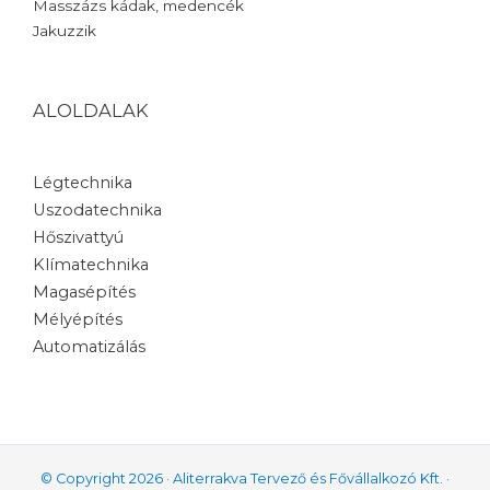
Masszázs kádak, medencék
Jakuzzik
ALOLDALAK
Légtechnika
Uszodatechnika
Hőszivattyú
Klímatechnika
Magasépítés
Mélyépítés
Automatizálás
© Copyright 2026 · Aliterrakva Tervező és Fővállalkozó Kft. ·