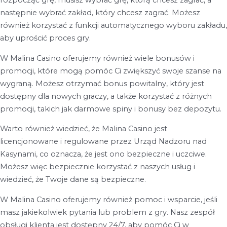
rozpocząć grę, musisz wybrać grę, którą chcesz zagrać, a
następnie wybrać zakład, który chcesz zagrać. Możesz
również korzystać z funkcji automatycznego wyboru zakładu,
aby uprościć proces gry.
W Malina Casino oferujemy również wiele bonusów i
promocji, które mogą pomóc Ci zwiększyć swoje szanse na
wygraną. Możesz otrzymać bonus powitalny, który jest
dostępny dla nowych graczy, a także korzystać z różnych
promocji, takich jak darmowe spiny i bonusy bez depozytu.
Warto również wiedzieć, że Malina Casino jest
licencjonowane i regulowane przez Urząd Nadzoru nad
Kasynami, co oznacza, że jest ono bezpieczne i uczciwe.
Możesz więc bezpiecznie korzystać z naszych usług i
wiedzieć, że Twoje dane są bezpieczne.
W Malina Casino oferujemy również pomoc i wsparcie, jeśli
masz jakiekolwiek pytania lub problem z gry. Nasz zespół
obsługi klienta jest dostępny 24/7, aby pomóc Ci w