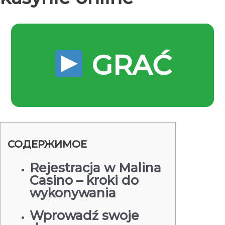
GRAĆ
СОДЕРЖИМОЕ
Rejestracja w Malina
Casino – kroki do
wykonywania
Wprowadź swoje