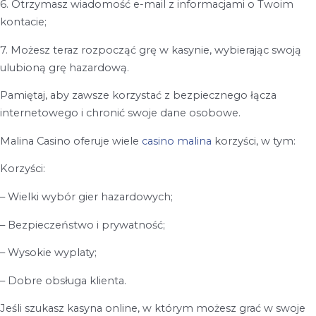
6. Otrzymasz wiadomość e-mail z informacjami o Twoim
kontacie;
7. Możesz teraz rozpocząć grę w kasynie, wybierając swoją
ulubioną grę hazardową.
Pamiętaj, aby zawsze korzystać z bezpiecznego łącza
internetowego i chronić swoje dane osobowe.
Malina Casino oferuje wiele
casino malina
korzyści, w tym:
Korzyści:
– Wielki wybór gier hazardowych;
– Bezpieczeństwo i prywatność;
– Wysokie wyplaty;
– Dobre obsługa klienta.
Jeśli szukasz kasyna online, w którym możesz grać w swoje