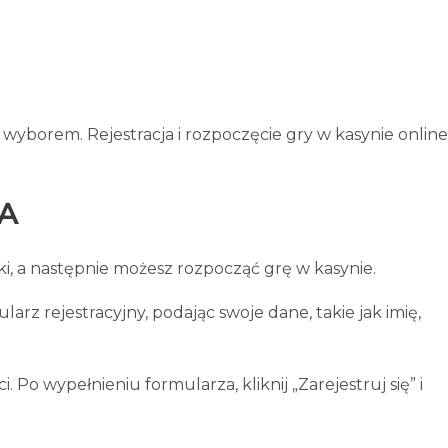
wyborem. Rejestracja i rozpoczęcie gry w kasynie online
A
ybki, a następnie możesz rozpocząć grę w kasynie.
larz rejestracyjny, podając swoje dane, takie jak imię,
o wypełnieniu formularza, kliknij „Zarejestruj się” i