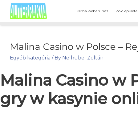
Klíma webáruház
Zöld épülete
Malina Casino w Polsce – Rej
Egyéb kategória
/ By
Nelhübel Zoltán
Malina Casino w P
gry w kasynie onl