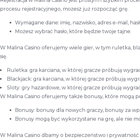
Rejestracja w Malina Casino jest prostym i szybkim pro
procesu rejestracyjnego, możesz już rozpocząć grę.
Wymagane dane: imię, nazwisko, adres e-mail, hasł
Możesz wybrać hasło, które będzie twoje tajne.
W Malina Casino oferujemy wiele gier, w tym ruletka, bla
się.
Ruletka: gra karciana, w której gracze próbują wygrać
Blackjack: gra karciana, w której gracze próbują wygrać
Sloty: gry hazardowe, w której gracze próbują wygrać
W Malina Casino oferujemy także bonusy, które mogą p
Bonusy: bonusy dla nowych graczy, bonusy za wpł
Bonusy mogą być wykorzystane na grę, ale nie m
W Malina Casino dbamy o bezpieczeństwo i prywatność na