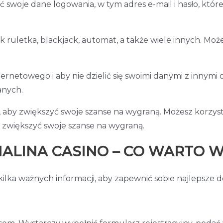
 swoje dane logowania, w tym adres e-mail i hasło, które
ak ruletka, blackjack, automat, a także wiele innych. Mo
rnetowego i aby nie dzielić się swoimi danymi z innymi o
anych.
o, aby zwiększyć swoje szanse na wygraną. Możesz korzys
y zwiększyć swoje szanse na wygraną.
LINA CASINO – CO WARTO W
ilka ważnych informacji, aby zapewnić sobie najlepsze 