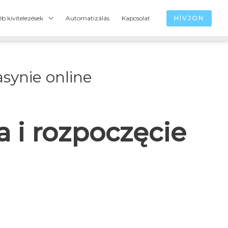
MENU
TOGGLE
HÍVJON
b kivitelezések
Automatizálás
Kapcsolat
asynie online
a i rozpoczęcie