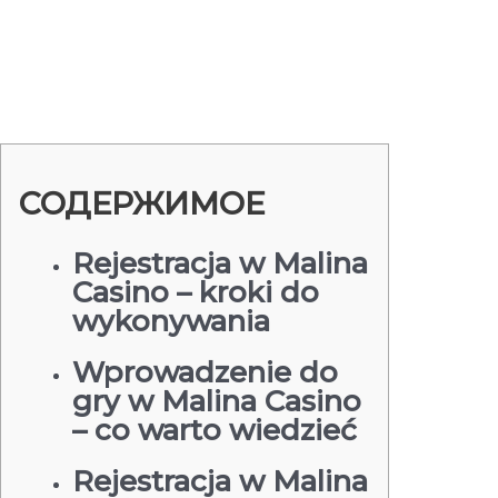
СОДЕРЖИМОЕ
Rejestracja w Malina
Casino – kroki do
wykonywania
Wprowadzenie do
gry w Malina Casino
– co warto wiedzieć
Rejestracja w Malina