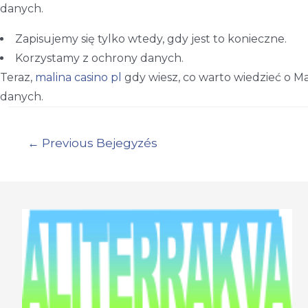
danych.
Zapisujemy się tylko wtedy, gdy jest to konieczne.
Korzystamy z ochrony danych.
Teraz,
malina casino pl
gdy wiesz, co warto wiedzieć o Ma
danych.
Bejegyzés
←
Previous Bejegyzés
navigáció