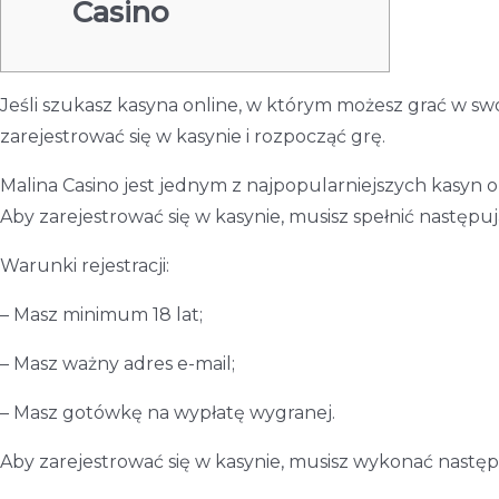
Casino
Jeśli szukasz kasyna online, w którym możesz grać w sw
zarejestrować się w kasynie i rozpocząć grę.
Malina Casino jest jednym z najpopularniejszych kasyn o
Aby zarejestrować się w kasynie, musisz spełnić następu
Warunki rejestracji:
– Masz minimum 18 lat;
– Masz ważny adres e-mail;
– Masz gotówkę na wypłatę wygranej.
Aby zarejestrować się w kasynie, musisz wykonać następ