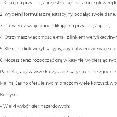
1. Kliknij na przycisk „Zarejestruj się” na stronie głównej 
2. Wypełnij formularz rejestracyjny, podając swoje dane, w
3. Potwierdź swoje dane, klikając na przycisk „Zapisz”;
4. Otrzymasz wiadomość e-mail z linkiem weryfikacyjny
5. Kliknij na link weryfikacyjny, aby potwierdzić swoje da
6. Możesz teraz rozpocząć grę w kasynie, wybierając sw
Pamiętaj, aby zawsze korzystać z kasyna online zgodni
Malina Casino oferuje swoim graczom wiele korzyści, w t
Korzyści:
– Wielki wybór gier hazardowych;