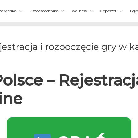
MENU
MENU
MENU
MENU
TOGGLE
TOGGLE
TOGGLE
TOGGLE
nergetika
Uszodatechnika
Wellness
Gépészet
Egyé
estracja i rozpoczęcie gry w k
olsce – Rejestracj
ine