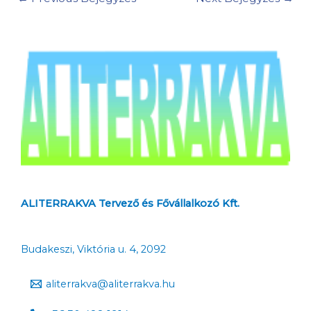
navigáció
ALITERRAKVA Tervező és Fővállalkozó Kft.
Budakeszi, Viktória u. 4, 2092
aliterrakva@aliterrakva.hu