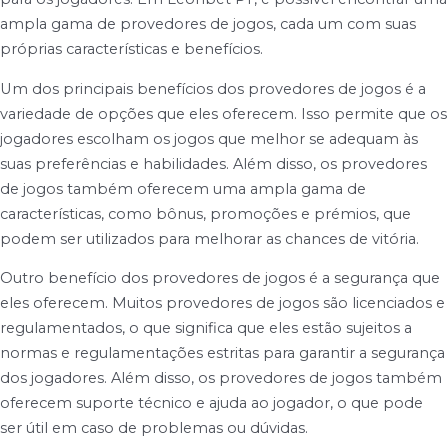
ampla gama de provedores de jogos, cada um com suas
próprias características e benefícios.
Um dos principais benefícios dos provedores de jogos é a
variedade de opções que eles oferecem. Isso permite que os
jogadores escolham os jogos que melhor se adequam às
suas preferências e habilidades. Além disso, os provedores
de jogos também oferecem uma ampla gama de
características, como bônus, promoções e prémios, que
podem ser utilizados para melhorar as chances de vitória.
Outro benefício dos provedores de jogos é a segurança que
eles oferecem. Muitos provedores de jogos são licenciados e
regulamentados, o que significa que eles estão sujeitos a
normas e regulamentações estritas para garantir a segurança
dos jogadores. Além disso, os provedores de jogos também
oferecem suporte técnico e ajuda ao jogador, o que pode
ser útil em caso de problemas ou dúvidas.