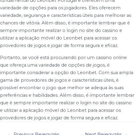
fundamental do Leonbet Portugal e oferecem uma
variedade de opções para os jogadores. Eles oferecem
variedade, segurança e características úteis para melhorar as
chances de vitória. Além disso, é importante lembrar que é
sempre importante realizar o login no site do cassino e
utilizar a aplicação móvel do Leonbet para acessar os
provedores de jogos e jogar de forma segura e eficaz.
Portanto, se você está procurando por um cassino online
que ofereça uma variedade de opções de jogos, é
importante considerar a opção do Leonbet. Com sua ampla
gama de provedores de jogos e características úteis, é
possível encontrar o jogo que melhor se adequa às suas
preferências e habilidades. Além disso, é importante lembrar
que é sempre importante realizar o login no site do cassino
e utilizar a aplicação móvel do Leonbet para acessar os
provedores de jogos e jogar de forma segura e eficaz.
Bejegyzés
←
Previous Bejegyzés
Next Bejegyzés
→