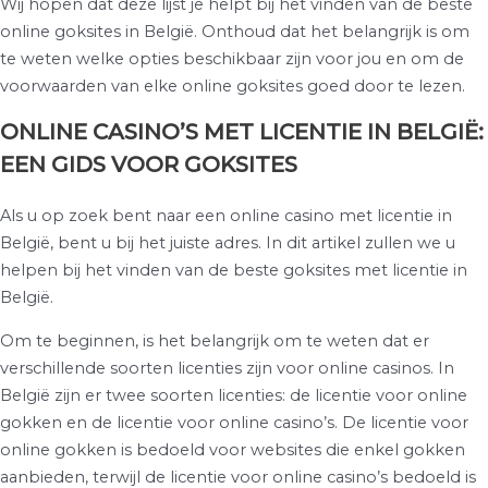
Wij hopen dat deze lijst je helpt bij het vinden van de beste
online goksites in België. Onthoud dat het belangrijk is om
te weten welke opties beschikbaar zijn voor jou en om de
voorwaarden van elke online goksites goed door te lezen.
ONLINE CASINO’S MET LICENTIE IN BELGIË:
EEN GIDS VOOR GOKSITES
Als u op zoek bent naar een online casino met licentie in
België, bent u bij het juiste adres. In dit artikel zullen we u
helpen bij het vinden van de beste goksites met licentie in
België.
Om te beginnen, is het belangrijk om te weten dat er
verschillende soorten licenties zijn voor online casinos. In
België zijn er twee soorten licenties: de licentie voor online
gokken en de licentie voor online casino’s. De licentie voor
online gokken is bedoeld voor websites die enkel gokken
aanbieden, terwijl de licentie voor online casino’s bedoeld is