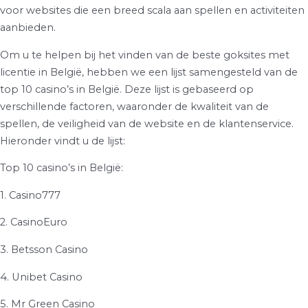
voor websites die een breed scala aan spellen en activiteiten
aanbieden.
Om u te helpen bij het vinden van de beste goksites met
licentie in België, hebben we een lijst samengesteld van de
top 10 casino’s in België. Deze lijst is gebaseerd op
verschillende factoren, waaronder de kwaliteit van de
spellen, de veiligheid van de website en de klantenservice.
Hieronder vindt u de lijst:
Top 10 casino’s in België:
1. Casino777
2. CasinoEuro
3. Betsson Casino
4. Unibet Casino
5. Mr Green Casino