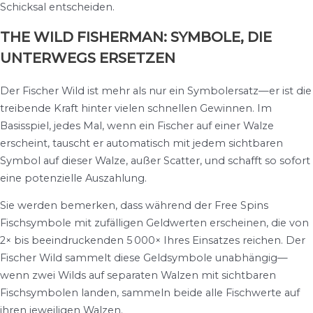
Schicksal entscheiden.
THE WILD FISHERMAN: SYMBOLE, DIE
UNTERWEGS ERSETZEN
Der Fischer Wild ist mehr als nur ein Symbolersatz—er ist die
treibende Kraft hinter vielen schnellen Gewinnen. Im
Basisspiel, jedes Mal, wenn ein Fischer auf einer Walze
erscheint, tauscht er automatisch mit jedem sichtbaren
Symbol auf dieser Walze, außer Scatter, und schafft so sofort
eine potenzielle Auszahlung.
Sie werden bemerken, dass während der Free Spins
Fischsymbole mit zufälligen Geldwerten erscheinen, die von
2× bis beeindruckenden 5 000× Ihres Einsatzes reichen. Der
Fischer Wild sammelt diese Geldsymbole unabhängig—
wenn zwei Wilds auf separaten Walzen mit sichtbaren
Fischsymbolen landen, sammeln beide alle Fischwerte auf
ihren jeweiligen Walzen.