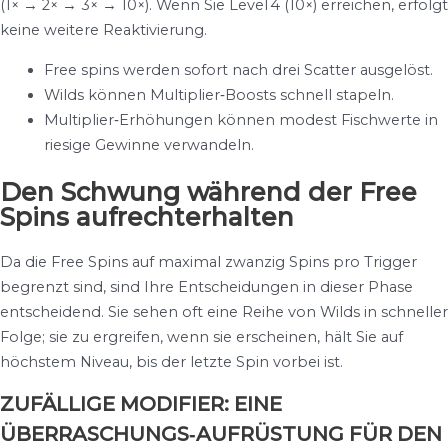
(1× → 2× → 3× → 10×). Wenn Sie Level 4 (10×) erreichen, erfolgt
keine weitere Reaktivierung.
Free spins werden sofort nach drei Scatter ausgelöst.
Wilds können Multiplier‑Boosts schnell stapeln.
Multiplier‑Erhöhungen können modest Fischwerte in
riesige Gewinne verwandeln.
Den Schwung während der Free
Spins aufrechterhalten
Da die Free Spins auf maximal zwanzig Spins pro Trigger
begrenzt sind, sind Ihre Entscheidungen in dieser Phase
entscheidend. Sie sehen oft eine Reihe von Wilds in schneller
Folge; sie zu ergreifen, wenn sie erscheinen, hält Sie auf
höchstem Niveau, bis der letzte Spin vorbei ist.
ZUFÄLLIGE MODIFIER: EINE
ÜBERRASCHUNGS‑AUFRÜSTUNG FÜR DEN