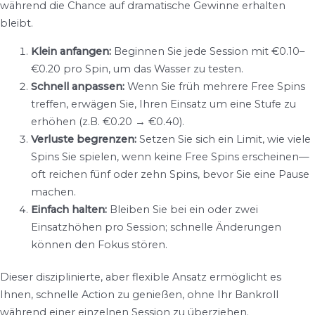
während die Chance auf dramatische Gewinne erhalten
bleibt.
Klein anfangen:
Beginnen Sie jede Session mit €0.10–
€0.20 pro Spin, um das Wasser zu testen.
Schnell anpassen:
Wenn Sie früh mehrere Free Spins
treffen, erwägen Sie, Ihren Einsatz um eine Stufe zu
erhöhen (z.B. €0.20 → €0.40).
Verluste begrenzen:
Setzen Sie sich ein Limit, wie viele
Spins Sie spielen, wenn keine Free Spins erscheinen—
oft reichen fünf oder zehn Spins, bevor Sie eine Pause
machen.
Einfach halten:
Bleiben Sie bei ein oder zwei
Einsatzhöhen pro Session; schnelle Änderungen
können den Fokus stören.
Dieser disziplinierte, aber flexible Ansatz ermöglicht es
Ihnen, schnelle Action zu genießen, ohne Ihr Bankroll
während einer einzelnen Session zu überziehen.