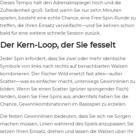
Dieses Tempo hält den Adrenalinspiegel hoch und die
Zufriedenheit groß. Selbst wenn Sie nur zehn Minuten
spielen, besteht eine echte Chance, eine Free‑Spin-Runde zu
treffen, die Ihren Einsatz vervielfacht—und Sie kehren schon
bald für eine weitere schnelle Session zurück.
Der Kern-Loop, der Sie fesselt
Jeder Spin erfordert, dass Sie zwei oder mehr identische
Symbole von links nach rechts auf benachbarten Walzen
kombinieren. Der Fischer Wild ersetzt fast alles—außer
Scatter—was es einfacher macht, unterwegs Gewinnlinien zu
bilden. Wenn Sie einen Scatter (grüner springender Fisch)
landen, lösen Sie Free Spins aus; andernfalls haben Sie die
Chance, Gewinnkombinationen im Basisspiel zu erzielen.
Die festen Gewinnlinien bedeuten, dass Sie sich nie Sorgen
machen müssen, Linien während des Spiels anzupassen; Sie
setzen Ihren Einsatz, drehen und lassen die Walzen über Ihr