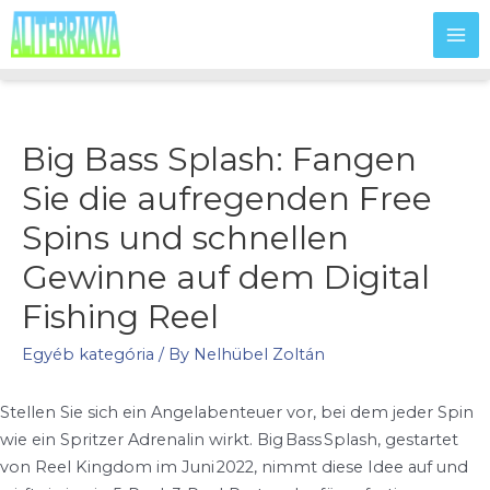
MA
ME
Big Bass Splash: Fangen
Sie die aufregenden Free
Spins und schnellen
Gewinne auf dem Digital
Fishing Reel
Egyéb kategória
/ By
Nelhübel Zoltán
Stellen Sie sich ein Angelabenteuer vor, bei dem jeder Spin
wie ein Spritzer Adrenalin wirkt. Big Bass Splash, gestartet
von Reel Kingdom im Juni 2022, nimmt diese Idee auf und