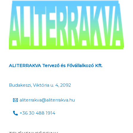
ALITERRAKVA Tervező és Fővállalkozó Kft.
Budakeszi, Viktória u. 4, 2092
aliterrakva@aliterrakva.hu
+36 30 488 1914