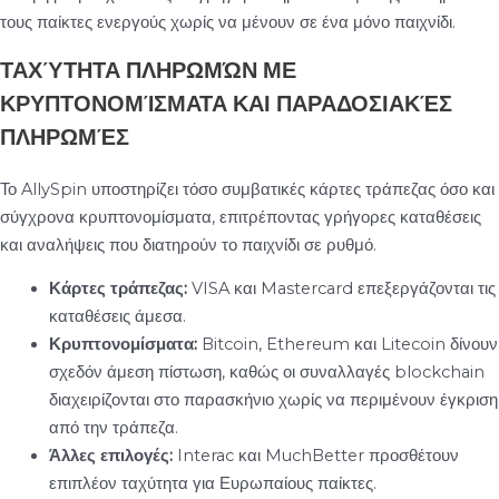
τους παίκτες ενεργούς χωρίς να μένουν σε ένα μόνο παιχνίδι.
ΤΑΧΎΤΗΤΑ ΠΛΗΡΩΜΏΝ ΜΕ
ΚΡΥΠΤΟΝΟΜΊΣΜΑΤΑ ΚΑΙ ΠΑΡΑΔΟΣΙΑΚΈΣ
ΠΛΗΡΩΜΈΣ
Το AllySpin υποστηρίζει τόσο συμβατικές κάρτες τράπεζας όσο και
σύγχρονα κρυπτονομίσματα, επιτρέποντας γρήγορες καταθέσεις
και αναλήψεις που διατηρούν το παιχνίδι σε ρυθμό.
Κάρτες τράπεζας:
VISA και Mastercard επεξεργάζονται τις
καταθέσεις άμεσα.
Κρυπτονομίσματα:
Bitcoin, Ethereum και Litecoin δίνουν
σχεδόν άμεση πίστωση, καθώς οι συναλλαγές blockchain
διαχειρίζονται στο παρασκήνιο χωρίς να περιμένουν έγκριση
από την τράπεζα.
Άλλες επιλογές:
Interac και MuchBetter προσθέτουν
επιπλέον ταχύτητα για Ευρωπαίους παίκτες.