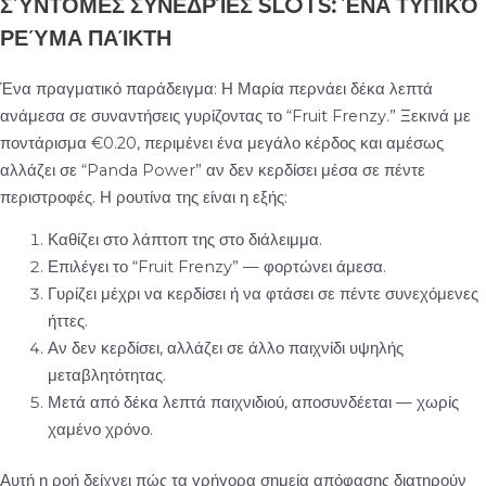
ΣΎΝΤΟΜΕΣ ΣΥΝΕΔΡΊΕΣ SLOTS: ΈΝΑ ΤΥΠΙΚΌ
ΡΕΎΜΑ ΠΑΊΚΤΗ
Ένα πραγματικό παράδειγμα: Η Μαρία περνάει δέκα λεπτά
ανάμεσα σε συναντήσεις γυρίζοντας το “Fruit Frenzy.” Ξεκινά με
ποντάρισμα €0.20, περιμένει ένα μεγάλο κέρδος και αμέσως
αλλάζει σε “Panda Power” αν δεν κερδίσει μέσα σε πέντε
περιστροφές. Η ρουτίνα της είναι η εξής:
Καθίζει στο λάπτοπ της στο διάλειμμα.
Επιλέγει το “Fruit Frenzy” — φορτώνει άμεσα.
Γυρίζει μέχρι να κερδίσει ή να φτάσει σε πέντε συνεχόμενες
ήττες.
Αν δεν κερδίσει, αλλάζει σε άλλο παιχνίδι υψηλής
μεταβλητότητας.
Μετά από δέκα λεπτά παιχνιδιού, αποσυνδέεται — χωρίς
χαμένο χρόνο.
Αυτή η ροή δείχνει πώς τα γρήγορα σημεία απόφασης διατηρούν