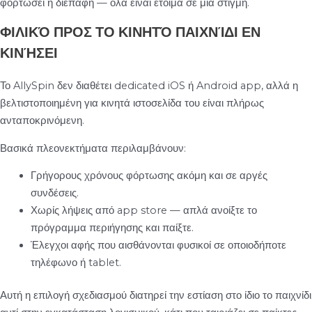
φορτώσει η διεπαφή — όλα είναι έτοιμα σε μια στιγμή.
ΦΙΛΙΚΌ ΠΡΟΣ ΤΟ ΚΙΝΗΤΌ ΠΑΙΧΝΊΔΙ ΕΝ
ΚΙΝΉΣΕΙ
Το AllySpin δεν διαθέτει dedicated iOS ή Android app, αλλά η
βελτιστοποιημένη για κινητά ιστοσελίδα του είναι πλήρως
ανταποκρινόμενη.
Βασικά πλεονεκτήματα περιλαμβάνουν:
Γρήγορους χρόνους φόρτωσης ακόμη και σε αργές
συνδέσεις.
Χωρίς λήψεις από app store — απλά ανοίξτε το
πρόγραμμα περιήγησης και παίξτε.
Έλεγχοι αφής που αισθάνονται φυσικοί σε οποιοδήποτε
τηλέφωνο ή tablet.
Αυτή η επιλογή σχεδιασμού διατηρεί την εστίαση στο ίδιο το παιχνίδι