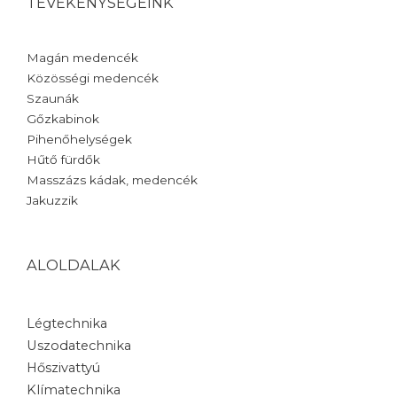
TEVÉKENYSÉGEINK
Magán medencék
Közösségi medencék
Szaunák
Gőzkabinok
Pihenőhelységek
Hűtő fürdők
Masszázs kádak, medencék
Jakuzzik
ALOLDALAK
Légtechnika
Uszodatechnika
Hőszivattyú
Klímatechnika