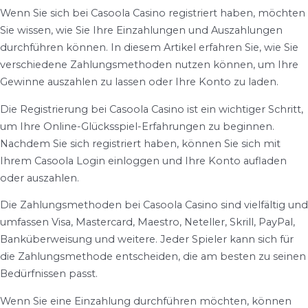
Wenn Sie sich bei Casoola Casino registriert haben, möchten
Sie wissen, wie Sie Ihre Einzahlungen und Auszahlungen
durchführen können. In diesem Artikel erfahren Sie, wie Sie
verschiedene Zahlungsmethoden nutzen können, um Ihre
Gewinne auszahlen zu lassen oder Ihre Konto zu laden.
Die Registrierung bei Casoola Casino ist ein wichtiger Schritt,
um Ihre Online-Glücksspiel-Erfahrungen zu beginnen.
Nachdem Sie sich registriert haben, können Sie sich mit
Ihrem Casoola Login einloggen und Ihre Konto aufladen
oder auszahlen.
Die Zahlungsmethoden bei Casoola Casino sind vielfältig und
umfassen Visa, Mastercard, Maestro, Neteller, Skrill, PayPal,
Banküberweisung und weitere. Jeder Spieler kann sich für
die Zahlungsmethode entscheiden, die am besten zu seinen
Bedürfnissen passt.
Wenn Sie eine Einzahlung durchführen möchten, können