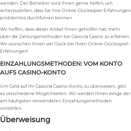
wenden. Der Betreiber wird Ihnen gerne helfen, um
sicherzustellen, dass Sie Ihre Online-Glücksspiel-Erfahrungen
problemlos durchführen können.
Wir hoffen, dass dieser Artikel Ihnen geholfen hat, mehr
über die Zahlungsmethoden bei Casoola Casino zu erfahren.
Wir wünschen Ihnen viel Glück bei Ihren Online-Glücksspiel-
Erfahrungen!
EINZAHLUNGSMETHODEN: VOM KONTO
AUFS CASINO-KONTO
Um Geld auf Ihr Casoola Casino-Konto zu überweisen, gibt
es verschiedene Möglichkeiten. Wir werden Ihnen einige der
am häufigsten verwendeten Einzahlungsmethoden
vorstellen.
Überweisung