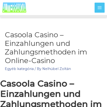
MA
ME
Casoola Casino –
Einzahlungen und
Zahlungsmethoden im
Online-Casino
Egyéb kategória
/ By
Nelhübel Zoltán
Casoola Casino –
Einzahlungen und
Zahlungsmethoden im