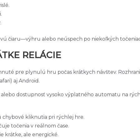
slé.
.
.
cieľovú čiaru—výhru alebo neúspech po niekoľkých točen
ÁTKE RELÁCIE
hnuté pre plynulú hru počas krátkych návštev. Rozhranie
ari) aj Android.
hru alebo dostupnosť vysoko výplatného automatu na rých
ú chybové kliknutia pri rýchlej hre.
uje točenia v reálnom čase.
e krátke, ale energické.