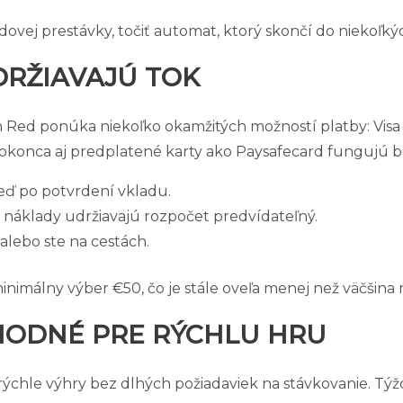
vej prestávky, točiť automat, ktorý skončí do niekoľkýc
DRŽIAVAJÚ TOK
t On Red ponúka niekoľko okamžitých možností platby: Vi
okonca aj predplatené karty ako Paysafecard fungujú 
eď po potvrdení vkladu.
 náklady udržiavajú rozpočet predvídateľný.
alebo ste na cestách.
málny výber €50, čo je stále oveľa menej než väčšina r
VHODNÉ PRE RÝCHLU HRU
rýchle výhry bez dlhých požiadaviek na stávkovanie. T