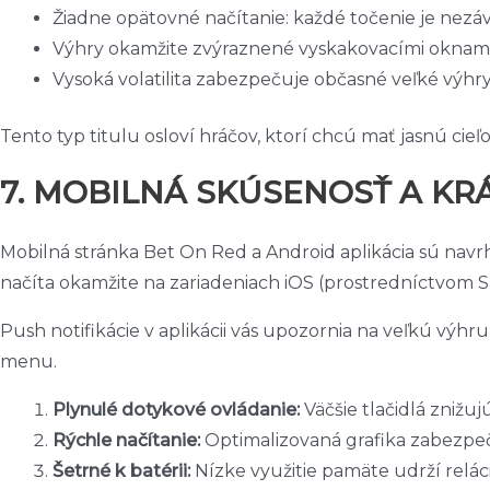
Žiadne opätovné načítanie: každé točenie je nezávi
Výhry okamžite zvýraznené vyskakovacími oknami
Vysoká volatilita zabezpečuje občasné veľké výhry
Tento typ titulu osloví hráčov, ktorí chcú mať jasnú 
7. MOBILNÁ SKÚSENOSŤ A KR
Mobilná stránka Bet On Red a Android aplikácia sú navr
načíta okamžite na zariadeniach iOS (prostredníctvom Saf
Push notifikácie v aplikácii vás upozornia na veľkú vý
menu.
Plynulé dotykové ovládanie:
Väčšie tlačidlá znižuj
Rýchle načítanie:
Optimalizovaná grafika zabezpeč
Šetrné k batérii:
Nízke využitie pamäte udrží reláci