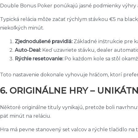
Double Bonus Poker ponúkajú jasné podmienky výhry a
Typická relácia môže začať rýchlym stávkou €5 na blac
niekoľkých minút.
Zjednodušené pravidlá:
Základné inštrukcie pre ka
Auto‑Deal:
Keď uzavriete stávku, dealer automatic
Rýchle resetovanie:
Po každom kole sa stôl okamži
Toto nastavenie dokonale vyhovuje hráčom, ktorí prefer
6. ORIGINÁLNE HRY – UNIKÁT
Něktoré originálne tituly vynikajú, pretože boli navrhnut
päť minút na reláciu.
Hra má pevne stanovený set valcov a rýchle tlačidlo na