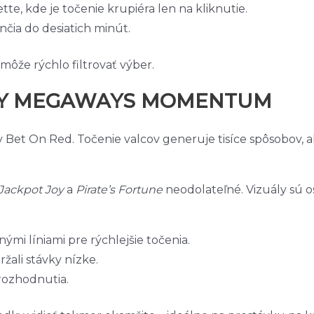
e, kde je točenie krupiéra len na kliknutie.
nčia do desiatich minút.
môže rýchlo filtrovať výber.
NKY MEGAWAYS MOMENTUM
 Bet On Red. Točenie valcov generuje tisíce spôsobov, a
Jackpot Joy
a
Pirate’s Fortune
neodolateľné. Vizuály sú o
ými líniami pre rýchlejšie točenia.
žali stávky nízke.
rozhodnutia.