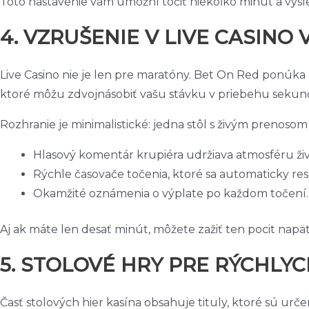
Toto nastavenie vám umožní točiť niekoľko minút a výs
4. VZRUŠENIE V LIVE CASINO
Live Casino nie je len pre maratóny. Bet On Red ponúk
ktoré môžu zdvojnásobiť vašu stávku v priebehu sekun
Rozhranie je minimalistické: jedna stôl s živým prenos
Hlasový komentár krupiéra udržiava atmosféru ži
Rýchle časovače točenia, ktoré sa automaticky res
Okamžité oznámenia o výplate po každom točení.
Aj ak máte len desať minút, môžete zažiť ten pocit napä
5. STOLOVÉ HRY PRE RÝCHL
Časť stolových hier kasína obsahuje tituly, ktoré sú ur