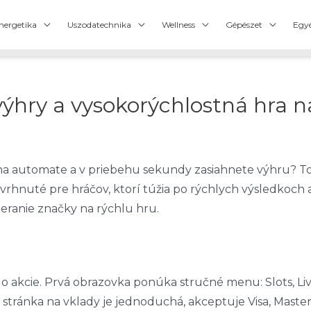
MENU
MENU
MENU
MENU
TOGGLE
TOGGLE
TOGGLE
TOGGLE
nergetika
Uszodatechnika
Wellness
Gépészet
Egyé
výhry a vysokorýchlostná hra
te na automate a v priebehu sekundy zasiahnete výhru? T
rhnuté pre hráčov, ktorí túžia po rýchlych výsledkoch a 
meranie značky na rýchlu hru.
 do akcie. Prvá obrazovka ponúka stručné menu: Slots, L
; stránka na vklady je jednoduchá, akceptuje Visa, Maste