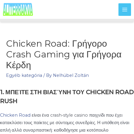
MA
ME
Chicken Road: Γρήγορο
Crash Gaming για Γρήγορα
Κέρδη
Egyéb kategória
/ By
Nelhübel Zoltán
1. ΜΠΕΊΤΕ ΣΤΗ ΒΙΑΣΎΝΗ ΤΟΥ CHICKEN ROAD
RUSH
Chicken Road
είναι ένα crash‑style casino παιχνίδι που έχει
κατακλύσει τους παίκτες με σύντομες συνεδρίες. Η υπόθεση είναι
απλή αλλά συναρπαστική: καθοδήγησε μια κοτόπουλο