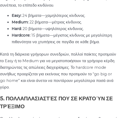
συνέπεια, το επίπεδο κινδύνου.
Easy:
24 βήματα—χαμηλότερος κίνδυνος.
Medium:
22 βήματα—μέτριος κίνδυνος.
Hard:
20 βήματα—υψηλότερος κίνδυνος.
Hardcore:
15 βήματα—μέγιστος κίνδυνος με μεγαλύτερη
πιθανότητα να χτυπήσεις σε παγίδα σε κάθε βήμα.
Κατά τη διάρκεια γρήγορων συνεδριών, πολλοί παίκτες προτιμούν
το Easy ή το Medium για να μεγιστοποιήσουν τα γρήγορα κέρδη
διατηρώντας τις απώλειες διαχειρίσιμες. Το hardcore mode
συνήθως προορίζεται για εκείνους που προτιμούν το “go big or
go home” και είναι άνετοι να ποντάρουν μεγαλύτερα ποσά ανά
γύρο.
5. ΠΟΛΛΑΠΛΑΣΙΑΣΤΈΣ ΠΟΥ ΣΕ ΚΡΑΤΟΎΝ ΣΕ
ΤΡΈΞΙΜΟ