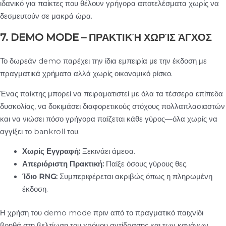
ιδανικό για παίκτες που θέλουν γρήγορα αποτελέσματα χωρίς να
δεσμευτούν σε μακρά ώρα.
7. DEMO MODE – ΠΡΑΚΤΙΚΉ ΧΩΡΊΣ ΆΓΧΟΣ
Το δωρεάν demo παρέχει την ίδια εμπειρία με την έκδοση με
πραγματικά χρήματα αλλά χωρίς οικονομικό ρίσκο.
Ένας παίκτης μπορεί να πειραματιστεί με όλα τα τέσσερα επίπεδα
δυσκολίας, να δοκιμάσει διαφορετικούς στόχους πολλαπλασιαστών
και να νιώσει πόσο γρήγορα παίζεται κάθε γύρος—όλα χωρίς να
αγγίξει το bankroll του.
Χωρίς Εγγραφή:
Ξεκινάει άμεσα.
Απεριόριστη Πρακτική:
Παίξε όσους γύρους θες.
Ίδιο RNG:
Συμπεριφέρεται ακριβώς όπως η πληρωμένη
έκδοση.
Η χρήση του demo mode πριν από το πραγματικό παιχνίδι
βοηθά στη βελτίωση του χρόνου αντίδρασης και των κανόνων