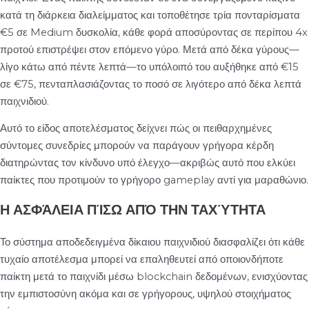
κατά τη διάρκεια διαλείμματος και τοποθέτησε τρία πονταρίσματα
€5 σε Medium δυσκολία, κάθε φορά αποσύροντας σε περίπου 4x
προτού επιστρέψει στον επόμενο γύρο. Μετά από δέκα γύρους—
λίγο κάτω από πέντε λεπτά—το υπόλοιπό του αυξήθηκε από €15
σε €75, πενταπλασιάζοντας το ποσό σε λιγότερο από δέκα λεπτά
παιχνιδιού.
Αυτό το είδος αποτελέσματος δείχνει πώς οι πειθαρχημένες
σύντομες συνεδρίες μπορούν να παράγουν γρήγορα κέρδη
διατηρώντας τον κίνδυνο υπό έλεγχο—ακριβώς αυτό που ελκύει
παίκτες που προτιμούν το γρήγορο gameplay αντί για μαραθώνιο.
Η ΑΣΦΆΛΕΙΑ ΠΊΣΩ ΑΠΌ ΤΗΝ ΤΑΧΎΤΗΤΑ
Το σύστημα αποδεδειγμένα δίκαιου παιχνιδιού διασφαλίζει ότι κάθε
τυχαίο αποτέλεσμα μπορεί να επαληθευτεί από οποιονδήποτε
παίκτη μετά το παιχνίδι μέσω blockchain δεδομένων, ενισχύοντας
την εμπιστοσύνη ακόμα και σε γρήγορους, υψηλού στοιχήματος