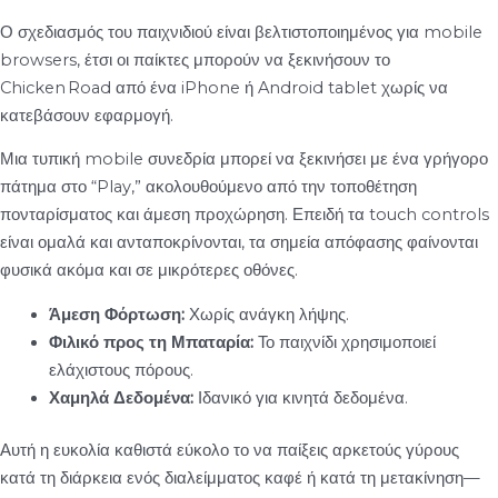
Ο σχεδιασμός του παιχνιδιού είναι βελτιστοποιημένος για mobile
browsers, έτσι οι παίκτες μπορούν να ξεκινήσουν το
Chicken Road από ένα iPhone ή Android tablet χωρίς να
κατεβάσουν εφαρμογή.
Μια τυπική mobile συνεδρία μπορεί να ξεκινήσει με ένα γρήγορο
πάτημα στο “Play,” ακολουθούμενο από την τοποθέτηση
πονταρίσματος και άμεση προχώρηση. Επειδή τα touch controls
είναι ομαλά και ανταποκρίνονται, τα σημεία απόφασης φαίνονται
φυσικά ακόμα και σε μικρότερες οθόνες.
Άμεση Φόρτωση:
Χωρίς ανάγκη λήψης.
Φιλικό προς τη Μπαταρία:
Το παιχνίδι χρησιμοποιεί
ελάχιστους πόρους.
Χαμηλά Δεδομένα:
Ιδανικό για κινητά δεδομένα.
Αυτή η ευκολία καθιστά εύκολο το να παίξεις αρκετούς γύρους
κατά τη διάρκεια ενός διαλείμματος καφέ ή κατά τη μετακίνηση—