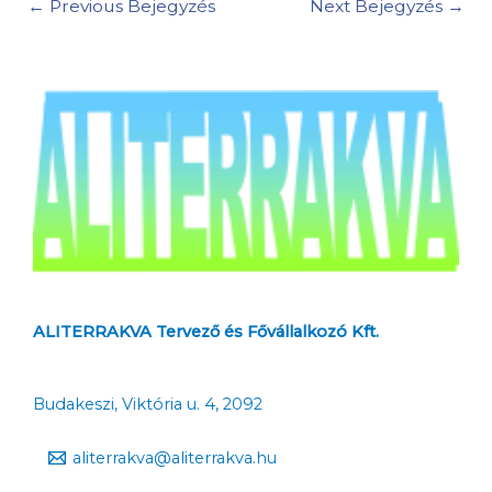
←
Previous Bejegyzés
Next Bejegyzés
→
navigáció
ALITERRAKVA Tervező és Fővállalkozó Kft.
Budakeszi, Viktória u. 4, 2092
aliterrakva@aliterrakva.hu