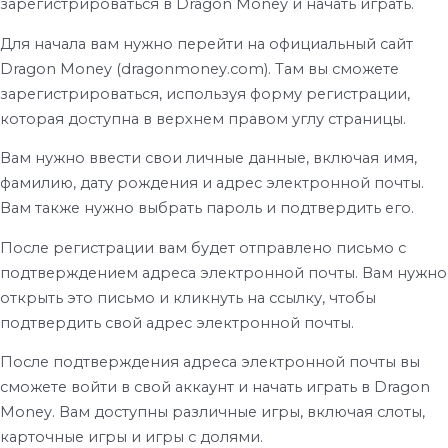
зарегистрироваться в Dragon Money и начать играть.
Для начала вам нужно перейти на официальный сайт
Dragon Money (dragonmoney.com). Там вы сможете
зарегистрироваться, используя форму регистрации,
которая доступна в верхнем правом углу страницы.
Вам нужно ввести свои личные данные, включая имя,
фамилию, дату рождения и адрес электронной почты.
Вам также нужно выбрать пароль и подтвердить его.
После регистрации вам будет отправлено письмо с
подтверждением адреса электронной почты. Вам нужно
открыть это письмо и кликнуть на ссылку, чтобы
подтвердить свой адрес электронной почты.
После подтверждения адреса электронной почты вы
сможете войти в свой аккаунт и начать играть в Dragon
Money. Вам доступны различные игры, включая слоты,
карточные игры и игры с долями.