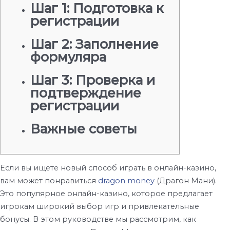
Шаг 1: Подготовка к
регистрации
Шаг 2: Заполнение
формуляра
Шаг 3: Проверка и
подтверждение
регистрации
Важные советы
Если вы ищете новый способ играть в онлайн-казино,
вам может понравиться
dragon money
(Драгон Мани).
Это популярное онлайн-казино, которое предлагает
игрокам широкий выбор игр и привлекательные
бонусы. В этом руководстве мы рассмотрим, как