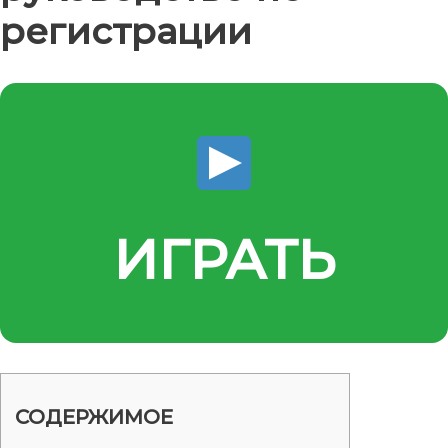
регистрации
ИГРАТЬ
СОДЕРЖИМОЕ