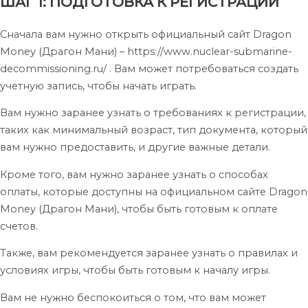
ШАГ 1: ПОДГОТОВКА К РЕГИСТРАЦИИ
Сначала вам нужно открыть официальный сайт Dragon
Money (Драгон Мани) – https://www.nuclear-submarine-
decommissioning.ru/ . Вам может потребоваться создать
учетную запись, чтобы начать играть.
Вам нужно заранее узнать о требованиях к регистрации,
таких как минимальный возраст, тип документа, который
вам нужно предоставить, и другие важные детали.
Кроме того, вам нужно заранее узнать о способах
оплаты, которые доступны на официальном сайте Dragon
Money (Драгон Мани), чтобы быть готовым к оплате
счетов.
Также, вам рекомендуется заранее узнать о правилах и
условиях игры, чтобы быть готовым к началу игры.
Вам не нужно беспокоиться о том, что вам может