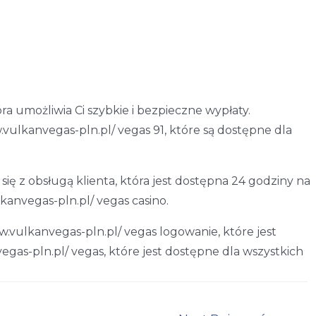
a umożliwia Ci szybkie i bezpieczne wypłaty.
vulkanvegas-pln.pl/ vegas 91, które są dostępne dla
ię z obsługą klienta, która jest dostępna 24 godziny na
kanvegas-pln.pl/ vegas casino.
.vulkanvegas-pln.pl/ vegas logowanie, które jest
as-pln.pl/ vegas, które jest dostępne dla wszystkich