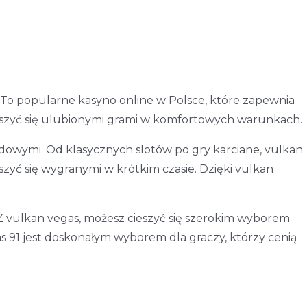
. To popularne kasyno online w Polsce, które zapewnia
cieszyć się ulubionymi grami w komfortowych warunkach.
rdowymi. Od klasycznych slotów po gry karciane, vulkan
szyć się wygranymi w krótkim czasie. Dzięki vulkan
Z vulkan vegas, możesz cieszyć się szerokim wyborem
as 91 jest doskonałym wyborem dla graczy, którzy cenią