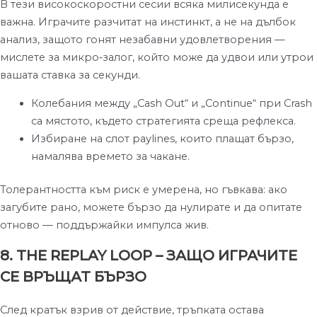
В тези високоскоростни сесии всяка милисекунда е
важна. Играчите разчитат на инстинкт, а не на дълбок
анализ, защото гонят незабавни удовлетворения —
мислете за микро‑залог, който може да удвои или утрои
вашата ставка за секунди.
Колебания между „Cash Out“ и „Continue“ при Crash
са мястото, където стратегията среща рефлекса.
Избиране на слот paylines, които плащат бързо,
намалява времето за чакане.
Толерантността към риск е умерена, но гъвкава: ако
загубите рано, можете бързо да нулирате и да опитате
отново — поддържайки импулса жив.
8. THE REPLAY LOOP – ЗАЩО ИГРАЧИТЕ
СЕ ВРЪЩАТ БЪРЗО
След кратък взрив от действие, тръпката остава