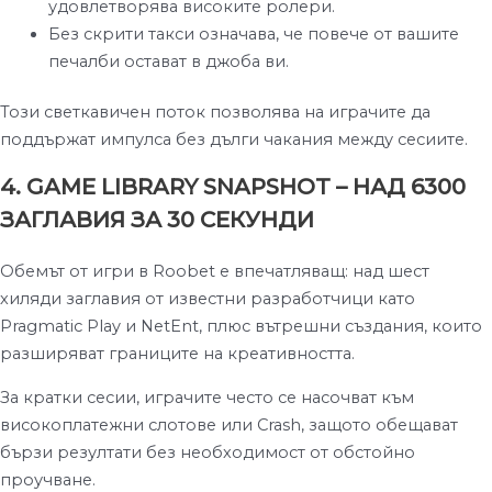
удовлетворява високите ролери.
Без скрити такси означава, че повече от вашите
печалби остават в джоба ви.
Този светкавичен поток позволява на играчите да
поддържат импулса без дълги чакания между сесиите.
4. GAME LIBRARY SNAPSHOT – НАД 6300
ЗАГЛАВИЯ ЗА 30 СЕКУНДИ
Обемът от игри в Roobet е впечатляващ: над шест
хиляди заглавия от известни разработчици като
Pragmatic Play и NetEnt, плюс вътрешни създания, които
разширяват границите на креативността.
За кратки сесии, играчите често се насочват към
високоплатежни слотове или Crash, защото обещават
бързи резултати без необходимост от обстойно
проучване.