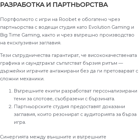
РАЗРАБОТКА И ПАРТНЬОРСТВА
Портфолиото с игри на Roobet е обогатено чрез
партньорства с водещи студия като Evolution Gaming и
Big Time Gaming, както и чрез вътрешно производство
на ексклузивни заглавия.
Тези сътрудничества гарантират, че висококачествената
графика и саундтракът съпътстват бързия ритъм —
държейки играчите ангажирани без да ги претоварват с
сложни механики.
Вътрешните екипи разработват персонализирани
теми за слотове, съобразени с бързината.
Партньорските студия предоставят доказани
заглавия, които резонират с аудиторията за бърза
игра.
Синергията между външните и вътрешните