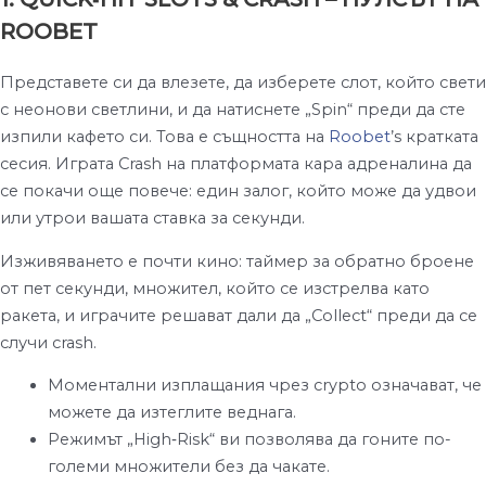
ROOBET
Представете си да влезете, да изберете слот, който свети
с неонови светлини, и да натиснете „Spin“ преди да сте
изпили кафето си. Това е същността на
Roobet
’s кратката
сесия. Играта Crash на платформата кара адреналина да
се покачи още повече: един залог, който може да удвои
или утрои вашата ставка за секунди.
Изживяването е почти кино: таймер за обратно броене
от пет секунди, множител, който се изстрелва като
ракета, и играчите решават дали да „Collect“ преди да се
случи crash.
Моментални изплащания чрез crypto означават, че
можете да изтеглите веднага.
Режимът „High‑Risk“ ви позволява да гоните по-
големи множители без да чакате.