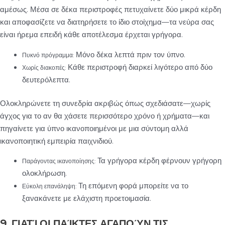
αμέσως. Μέσα σε δέκα περιστροφές πετυχαίνετε δύο μικρά κέρδη
και αποφασίζετε να διατηρήσετε το ίδιο στοίχημα—τα νεύρα σας
είναι ήρεμα επειδή κάθε αποτέλεσμα έρχεται γρήγορα.
Μόνο δέκα λεπτά πριν τον ύπνο.
Πυκνό πρόγραμμα:
Κάθε περιστροφή διαρκεί λιγότερο από δύο
Χωρίς διακοπές:
δευτερόλεπτα.
Ολοκληρώνετε τη συνεδρία ακριβώς όπως σχεδιάσατε—χωρίς
άγχος για το αν θα χάσετε περισσότερο χρόνο ή χρήματα—και
πηγαίνετε για ύπνο ικανοποιημένοι με μια σύντομη αλλά
ικανοποιητική εμπειρία παιχνιδιού.
Τα γρήγορα κέρδη φέρνουν γρήγορη
Παράγοντας ικανοποίησης:
ολοκλήρωση.
Τη επόμενη φορά μπορείτε να το
Εύκολη επανάληψη:
ξανακάνετε με ελάχιστη προετοιμασία.
9. ΓΙΑΤΊ ΟΙ ΠΑΊΚΤΕΣ ΑΓΑΠΟΎΝ ΤΙΣ