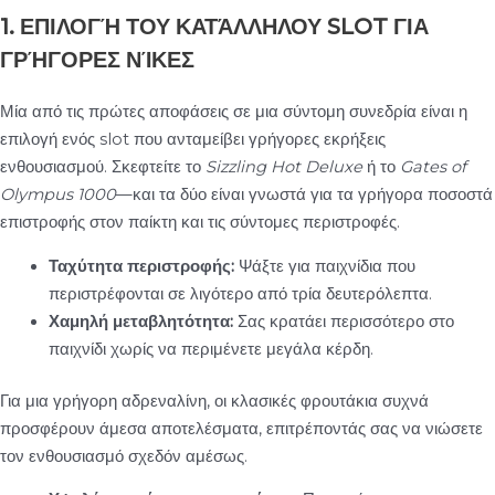
1. ΕΠΙΛΟΓΉ ΤΟΥ ΚΑΤΆΛΛΗΛΟΥ SLOT ΓΙΑ
ΓΡΉΓΟΡΕΣ ΝΊΚΕΣ
Μία από τις πρώτες αποφάσεις σε μια σύντομη συνεδρία είναι η
επιλογή ενός slot που ανταμείβει γρήγορες εκρήξεις
ενθουσιασμού. Σκεφτείτε το
Sizzling Hot Deluxe
ή το
Gates of
Olympus 1000
—και τα δύο είναι γνωστά για τα γρήγορα ποσοστά
επιστροφής στον παίκτη και τις σύντομες περιστροφές.
Ταχύτητα περιστροφής:
Ψάξτε για παιχνίδια που
περιστρέφονται σε λιγότερο από τρία δευτερόλεπτα.
Χαμηλή μεταβλητότητα:
Σας κρατάει περισσότερο στο
παιχνίδι χωρίς να περιμένετε μεγάλα κέρδη.
Για μια γρήγορη αδρεναλίνη, οι κλασικές φρουτάκια συχνά
προσφέρουν άμεσα αποτελέσματα, επιτρέποντάς σας να νιώσετε
τον ενθουσιασμό σχεδόν αμέσως.