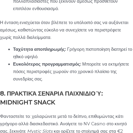
πολλαπλασιαστές που ξεκινούν αμέσως προσθέτουν
επιπλέον ενθουσιασμό.
Η ένταση ενισχύεται όταν βλέπετε το υπόλοιπό σας να αυξάνεται
αμέσως, καθιστώντας εύκολο να συνεχίσετε να περιστρέφετε
χωρίς πολλά διαλείμματα.
Ταχύτητα αποπληρωμής:
Γρήγορη πιστοποίηση διατηρεί το
ηθικό υψηλό.
Ευκολότερος προγραμματισμός:
Μπορείτε να εκτιμήσετε
πόσες περιστροφές χωρούν στο χρονικό πλαίσιο της
συνεδρίας σας.
8. ΠΡΑΚΤΙΚΆ ΣΕΝΆΡΙΑ ΠΑΙΧΝΙΔΙΟΎ:
MIDNIGHT SNACK
Φανταστείτε το: χαλαρώνετε μετά το δείπνο, επιθυμώντας κάτι
γρήγορο αλλά διασκεδαστικό. Ανοίγετε το NV Casino στο κινητό
σας, ξεκινάτε
Mystic Slots
και ορίζετε το στοίχημά σας στα €2