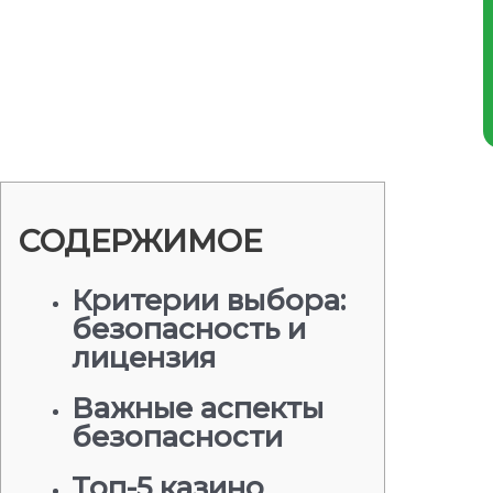
СОДЕРЖИМОЕ
Критерии выбора:
безопасность и
лицензия
Важные аспекты
безопасности
Топ-5 казино