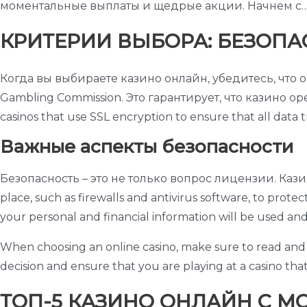
моментальные выплаты и щедрые акции. Начнем с
КРИТЕРИИ ВЫБОРА: БЕЗОПА
Когда вы выбираете казино онлайн, убедитесь, что 
Gambling Commission. Это гарантирует, что казино operate
casinos that use SSL encryption to ensure that all data
Важные аспекты безопасности
Безопасность – это не только вопрос лицензии. Кази
place, such as firewalls and antivirus software, to prote
your personal and financial information will be used an
When choosing an online casino, make sure to read and un
decision and ensure that you are playing at a casino that 
ТОП-5 КАЗИНО ОНЛАЙН С