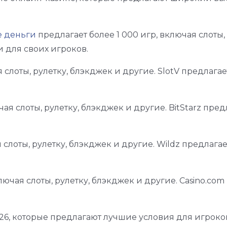
е деньги
предлагает более 1 000 игр, включая слоты,
 для своих игроков.
чая слоты, рулетку, блэкджек и другие. SlotV предл
лючая слоты, рулетку, блэкджек и другие. BitStarz 
чая слоты, рулетку, блэкджек и другие. Wildz предл
 включая слоты, рулетку, блэкджек и другие. Casino
26, которые предлагают лучшие условия для игроко