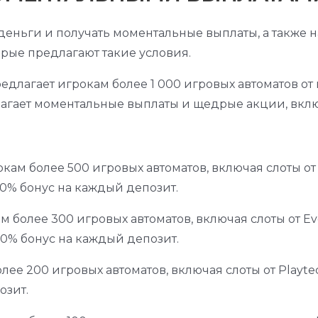
 деньги и получать моментальные выплаты, а также
торые предлагают такие условия.
предлагает игрокам более 1 000 игровых автоматов о
длагает моментальные выплаты и щедрые акции, вклю
грокам более 500 игровых автоматов, включая слоты о
0% бонус на каждый депозит.
кам более 300 игровых автоматов, включая слоты от E
0% бонус на каждый депозит.
 более 200 игровых автоматов, включая слоты от Pla
озит.