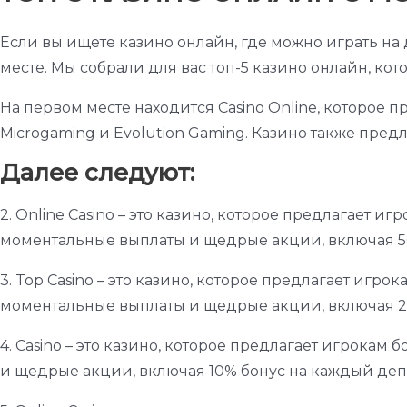
Если вы ищете казино онлайн, где можно играть на
месте. Мы собрали для вас топ-5 казино онлайн, ко
На первом месте находится Casino Online, которое 
Microgaming и Evolution Gaming. Казино также пре
Далее следуют:
2. Online Casino – это казино, которое предлагает и
моментальные выплаты и щедрые акции, включая 5
3. Top Casino – это казино, которое предлагает игро
моментальные выплаты и щедрые акции, включая 2
4. Casino – это казино, которое предлагает игрокам
и щедрые акции, включая 10% бонус на каждый деп