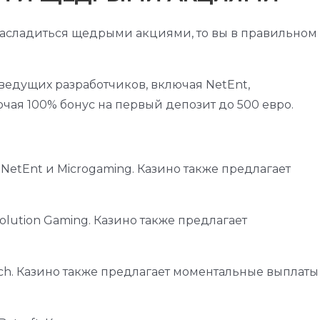
 насладиться щедрыми акциями, то вы в правильном
т ведущих разработчиков, включая NetEnt,
чая 100% бонус на первый депозит до 500 евро.
т NetEnt и Microgaming. Казино также предлагает
volution Gaming. Казино также предлагает
ytech. Казино также предлагает моментальные выплаты