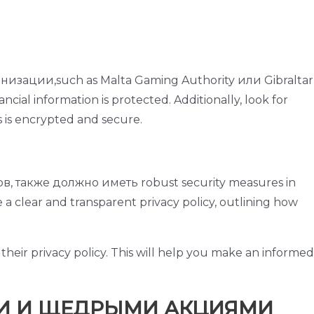
зации,such as Malta Gaming Authority или Gibraltar
ial information is protected. Additionally, look for
s is encrypted and secure.
, также должно иметь robust security measures in
e a clear and transparent privacy policy, outlining how
heir privacy policy. This will help you make an informed
МИ И ЩЕДРЫМИ АКЦИЯМИ