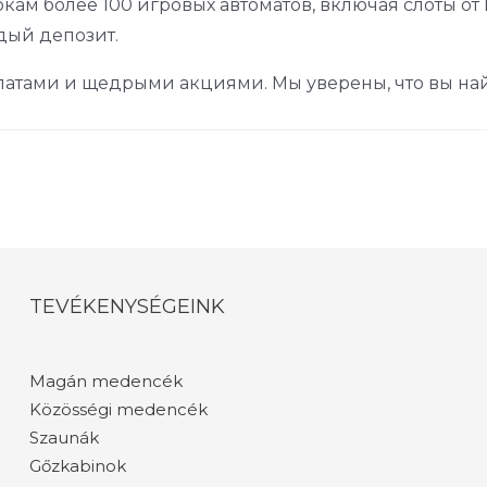
грокам более 100 игровых автоматов, включая слоты о
дый депозит.
латами и щедрыми акциями. Мы уверены, что вы на
TEVÉKENYSÉGEINK
Magán medencék
Közösségi medencék
Szaunák
Gőzkabinok