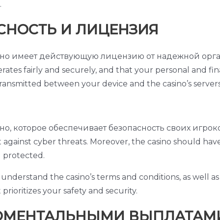
…
СНОСТЬ И ЛИЦЕНЗИЯ
оно имеет действующую лицензию от надежной органи
s fairly and securely, and that your personal and financ
 transmitted between your device and the casino’s server
но, которое обеспечивает безопасность своих игроков
ct against cyber threats. Moreover, the casino should hav
d protected.
derstand the casino’s terms and conditions, as well as t
prioritizes your safety and security.
 МОМЕНТАЛЬНЫМИ ВЫПЛАТА