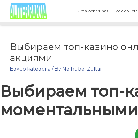
Klíma webáruház
Zöld épülete
Выбираем топ-казино он
акциями
Egyéb kategória
/ By
Nelhübel Zoltán
Выбираем топ-ка
моментальными