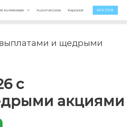
MENU
TOGGLE
HÍVJON
b kivitelezések
Automatizálás
Kapcsolat
 выплатами и щедрыми
6 с
едрыми акциями