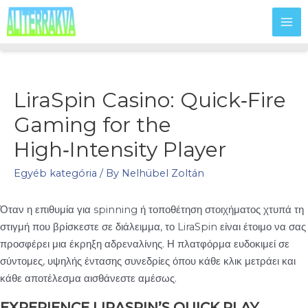
MA
ME
LiraSpin Casino: Quick‑Fire
Gaming for the
High‑Intensity Player
Egyéb kategória
/ By
Nelhübel Zoltán
Όταν η επιθυμία για spinning ή τοποθέτηση στοιχήματος χτυπά τη
στιγμή που βρίσκεστε σε διάλειμμα, το LiraSpin είναι έτοιμο να σας
προσφέρει μια έκρηξη αδρεναλίνης. Η πλατφόρμα ευδοκιμεί σε
σύντομες, υψηλής έντασης συνεδρίες όπου κάθε κλικ μετράει και
κάθε αποτέλεσμα αισθάνεστε αμέσως.
EXPERIENCE LIRASPIN’S QUICK PLAY