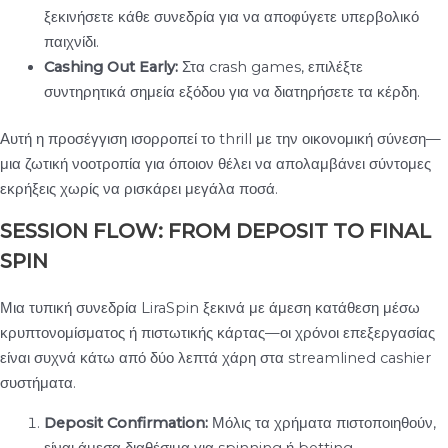
ξεκινήσετε κάθε συνεδρία για να αποφύγετε υπερβολικό
παιχνίδι.
Cashing Out Early:
Στα crash games, επιλέξτε
συντηρητικά σημεία εξόδου για να διατηρήσετε τα κέρδη.
Αυτή η προσέγγιση ισορροπεί το thrill με την οικονομική σύνεση—
μια ζωτική νοοτροπία για όποιον θέλει να απολαμβάνει σύντομες
εκρήξεις χωρίς να ρισκάρει μεγάλα ποσά.
SESSION FLOW: FROM DEPOSIT TO FINAL
SPIN
Μια τυπική συνεδρία LiraSpin ξεκινά με άμεση κατάθεση μέσω
κρυπτονομίσματος ή πιστωτικής κάρτας—οι χρόνοι επεξεργασίας
είναι συχνά κάτω από δύο λεπτά χάρη στα streamlined cashier
συστήματα.
Deposit Confirmation:
Μόλις τα χρήματα πιστοποιηθούν,
είναι άμεσα διαθέσιμα για spinning ή betting.