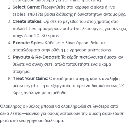
Select Game:
Περιηγηθείτε στα κορυφαία slots ή live
tables· επιλέξτε βάσει διάθεσης ή δυνατοτήτων ανταμοιβής.
Create Stakes:
Ορίστε το μέγεθος του στοιχήματός σας·
πολλά titles προσφέρουν auto‑bet λειτουργίες για συνεχές
παιχνίδι σε 20–30 spins.
Execute Spins:
Κάθε spin λύνει άμεσα· δείτε τα
αποτελέσματα στην οθόνη με γρήγορα animations.
Payouts & Re‑Deposit:
Τα κέρδη πιστώνονται άμεσα· αν
θέλετε να συνεχίσετε, απλά τοποθετήστε ένα ακόμα
στοίχημα.
Treat Your Gains:
Οποιαδήποτε στιγμή, κάντε ανάληψη
μέσω crypto—η επεξεργασία μπορεί να διαρκέσει έως 24
ώρες ανάλογα με τη μέθοδο.
Ολόκληρος ο κύκλος μπορεί να ολοκληρωθεί σε λιγότερο από
δέκα λεπτά—ιδανικό για όσους λατρεύουν την άμεση διασκέδαση
μετά από ένα γρήγορο διάλειμμα.