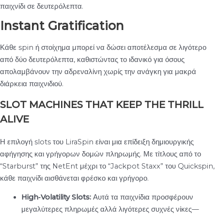
παιχνίδι σε δευτερόλεπτα.
Instant Gratification
Κάθε spin ή στοίχημα μπορεί να δώσει αποτέλεσμα σε λιγότερο
από δύο δευτερόλεπτα, καθιστώντας το ιδανικό για όσους
απολαμβάνουν την αδρεναλίνη χωρίς την ανάγκη για μακρά
διάρκεια παιχνιδιού.
SLOT MACHINES THAT KEEP THE THRILL
ALIVE
Η επιλογή slots του LiraSpin είναι μια επίδειξη δημιουργικής
αφήγησης και γρήγορων δομών πληρωμής. Με τίτλους από το
“Starburst” της NetEnt μέχρι το “Jackpot Staxx” του Quickspin,
κάθε παιχνίδι αισθάνεται φρέσκο και γρήγορο.
High‑Volatility Slots:
Αυτά τα παιχνίδια προσφέρουν
μεγαλύτερες πληρωμές αλλά λιγότερες συχνές νίκες—