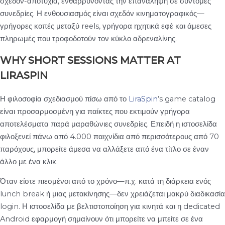
σχεδόν-αποτυχία, ενθαρρύνοντας την επανάληψη σε σύντομες
συνεδρίες. Η ενθουσιασμός είναι σχεδόν κινηματογραφικός—
γρήγορες κοπές μεταξύ reels, γρήγορα ηχητικά εφέ και άμεσες
πληρωμές που τροφοδοτούν τον κύκλο αδρεναλίνης.
WHY SHORT SESSIONS MATTER AT
LIRASPIN
Η φιλοσοφία σχεδιασμού πίσω από το
LiraSpin
’s game catalog
είναι προσαρμοσμένη για παίκτες που εκτιμούν γρήγορα
αποτελέσματα παρά μαραθώνιες συνεδρίες. Επειδή η ιστοσελίδα
φιλοξενεί πάνω από 4.000 παιχνίδια από περισσότερους από 70
παρόχους, μπορείτε άμεσα να αλλάξετε από ένα τίτλο σε έναν
άλλο με ένα κλικ.
Όταν είστε πιεσμένοι από το χρόνο—π.χ. κατά τη διάρκεια ενός
lunch break ή μιας μετακίνησης—δεν χρειάζεται μακρύ διαδικασία
login. Η ιστοσελίδα με βελτιστοποίηση για κινητά και η dedicated
Android εφαρμογή σημαίνουν ότι μπορείτε να μπείτε σε ένα