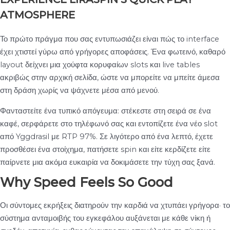
ATMOSPHERE
Το πρώτο πράγμα που σας εντυπωσιάζει είναι πώς το interface
έχει χτιστεί γύρω από γρήγορες αποφάσεις. Ένα φωτεινό, καθαρό
layout δείχνει μια χούφτα κορυφαίων slots και live tables
ακριβώς στην αρχική σελίδα, ώστε να μπορείτε να μπείτε άμεσα
στη δράση χωρίς να ψάχνετε μέσα από μενού.
Φανταστείτε ένα τυπικό απόγευμα: στέκεστε στη σειρά σε ένα
καφέ, σερφάρετε στο τηλέφωνό σας και εντοπίζετε ένα νέο slot
από Yggdrasil με RTP 97%. Σε λιγότερο από ένα λεπτό, έχετε
προσθέσει ένα στοίχημα, πατήσετε spin και είτε κερδίζετε είτε
παίρνετε μια ακόμα ευκαιρία να δοκιμάσετε την τύχη σας ξανά.
Why Speed Feels So Good
Οι σύντομες εκρήξεις διατηρούν την καρδιά να χτυπάει γρήγορα· το
σύστημα ανταμοιβής του εγκεφάλου αυξάνεται με κάθε νίκη ή