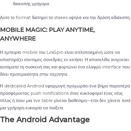
διακοπής γρήγορα.
Αυτό το format διατηρεί τα stakes υψηλά και την δράση αδιάκοπη.
MOBILE MAGIC: PLAY ANYTIME,
ANYWHERE
Η εμπειρία mobile του LiraSpin είναι απλοποιημένη ώστε να
υποστηρίζει σύντομες συνεδρίες εν κινήσει. Η ιστοσελίδα ανιχνεύει
αυτόματα τη συσκευή σας και φορτώνει ένα ελαφρύ interface που
δίνει προτεραιότητα στην ταχύτητα.
Η dedicated Android εφαρμογή προχωράει ένα βήμα παραπέρα
προσφέροντας push notifications όταν κυκλοφορεί ένας νέος
τίτλος ή όταν μια live table γίνεται διαθέσιμη—έτσι δεν χάνετε ποτέ
μια γρήγορη ευκαιρία να παίξετε.
The Android Advantage