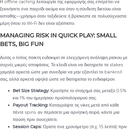
Η offline caching λειτουργία της εφαρμογής σας επιτρέπει να
ξεκινήσετε ένα παιχνίδι ακόμα και όταν η σύνδεση δικτύου είναι
ασταθής—χρήσιμο όταν ταξιδεύετε ή βρίσκεστε σε πολυσύχναστα
μέρη όπου το Wi‑Fi δεν είναι αξιόπιστο.
MANAGING RISK IN QUICK PLAY: SMALL
BETS, BIG FUN
Αυτός ο τύπος παίκτη ευδοκιμεί σε ελεγχόμενη ανάληψη ρίσκου με
συχνές μικρές αποφάσεις. Το κλειδί είναι να διατηρείτε τα stakes
χαμηλά αρκετά ώστε μια συνεδρία να μην εξαντλεί το bankroll
σας, αλλά αρκετά υψηλά ώστε να διατηρείται το ενδιαφέρον.
Bet Size Strategy:
Κρατήστε το στοίχημά σας μεταξύ 0.5%
και 1% του ημερήσιου προϋπολογισμού σας.
Payout Tracking:
Καταγράψτε τις νίκες μετά από κάθε
πέντε spins· αν περάσετε μια αρνητική σειρά, κάντε μια
παύση πριν συνεχίσετε.
Session Caps:
Ορίστε ένα χρονόμετρο (π.χ. 15 λεπτά) πριν