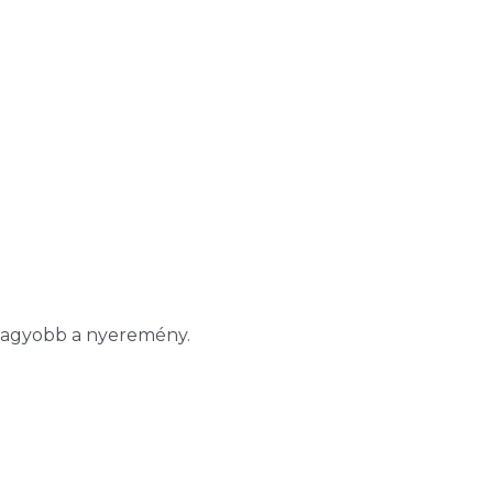
 nagyobb a nyeremény.