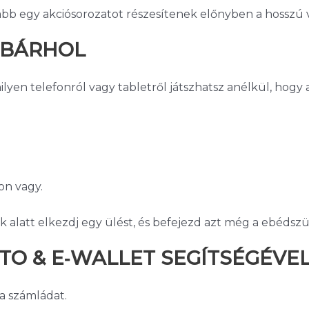
kább egy akciósorozatot részesítenek előnyben a hosszú
 BÁRHOL
lyen telefonról vagy tabletről játszhatsz anélkül, hogy 
on vagy.
k alatt elkezdj egy ülést, és befejezd azt még a ebédszü
TO & E‑WALLET SEGÍTSÉGÉVE
 a számládat.