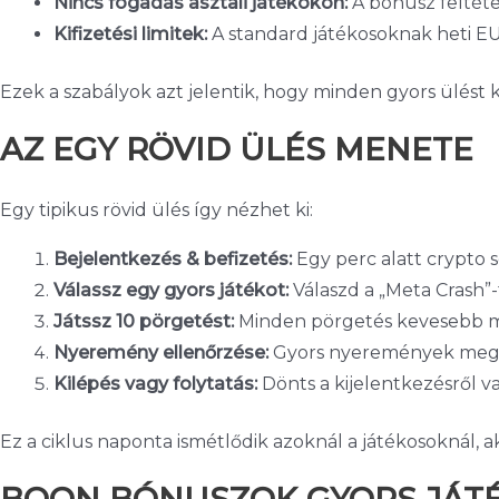
Nincs fogadás asztali játékokon:
A bónusz feltétel
Kifizetési limitek:
A standard játékosoknak heti EU
Ezek a szabályok azt jelentik, hogy minden gyors ülést k
AZ EGY RÖVID ÜLÉS MENETE
Egy tipikus rövid ülés így nézhet ki:
Bejelentkezés & befizetés:
Egy perc alatt crypto s
Válassz egy gyors játékot:
Válaszd a „Meta Crash”
Játssz 10 pörgetést:
Minden pörgetés kevesebb m
Nyeremény ellenőrzése:
Gyors nyeremények meger
Kilépés vagy folytatás:
Dönts a kijelentkezésről v
Ez a ciklus naponta ismétlődik azoknál a játékosoknál, 