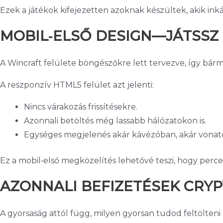
Ezek a játékok kifejezetten azoknak készültek, akik in
MOBIL‑ELSŐ DESIGN—JÁTSSZ
A Wincraft felülete böngészőkre lett tervezve, így bármi
A reszponzív HTML5 felület azt jelenti:
Nincs várakozás frissítésekre.
Azonnali betöltés még lassabb hálózatokon is.
Egységes megjelenés akár kávézóban, akár vonat
Ez a mobil‑első megközelítés lehetővé teszi, hogy perce
AZONNALI BEFIZETÉSEK CRYP
A gyorsaság attól függ, milyen gyorsan tudod feltölteni