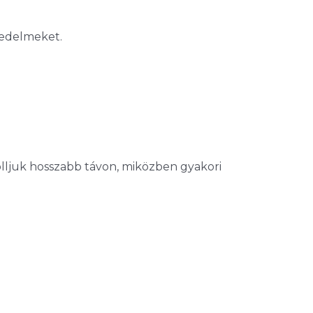
sedelmeket.
lljuk hosszabb távon, miközben gyakori