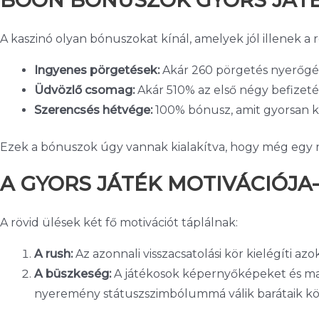
BOON BÓNUSZOK GYORS JÁT
A kaszinó olyan bónuszokat kínál, amelyek jól illenek a
Ingyenes pörgetések:
Akár 260 pörgetés nyerőgép
Üdvözlő csomag:
Akár 510% az első négy befizeté
Szerencsés hétvége:
100% bónusz, amit gyorsan ki l
Ezek a bónuszok úgy vannak kialakítva, hogy még egy 
A GYORS JÁTÉK MOTIVÁCIÓJ
A rövid ülések két fő motivációt táplálnak:
A rush:
Az azonnali visszacsatolási kör kielégíti a
A büszkeség:
A játékosok képernyőképeket és ma
nyeremény státuszszimbólummá válik barátaik k