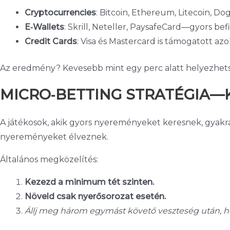
Cryptocurrencies
: Bitcoin, Ethereum, Litecoin, D
E‑Wallets
: Skrill, Neteller, PaysafeCard—gyors 
Credit Cards
: Visa és Mastercard is támogatott azok
Az eredmény? Kevesebb mint egy perc alatt helyezhetsz
MICRO‑BETTING STRATÉGIA—K
A játékosok, akik gyors nyereményeket keresnek, gyakr
nyereményeket élveznek.
Általános megközelítés:
Kezezd a minimum tét szinten.
Növeld csak nyerősorozat esetén.
Állj meg három egymást követő veszteség után, ho