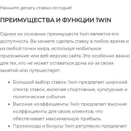
Начните делать ставки сегодня!
ПРЕИМУЩЕСТВА И ФУНКЦИИ 1WIN
Одним из основных преимуществ 1win является его
доступность. Вы можете сделать ставку в любое время и
из любой точки мира, используя мобильное
приложение или веб-версию сайта. Это особенно важно
для тех, кто не может оставаться дома из-за своих
занятий или путешествует.
Большой выбор ставок: 1win предлагает широкий
спектр ставок, включая спортивные, культурные и
политические события.
Высокие коэффициенты: 1win предлагает высокие
коэффициенты для своих клиентов, что
обеспечивает максимальную прибыль.
Промокоды и бонусы: 1win регулярно предлагает