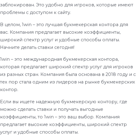
заблокирован. Это удобно для игроков, которые имеют
проблемы с доступом к сайту.
В целом, 1win – это лучшая букмекерская контора для
вас. Компания предлагает высокие коэффициенты,
широкий спектр услуг и удобные способы оплаты.
Начните делать ставки сегодня!
1win – это международная букмекерская контора,
которая предлагает широкий спектр услуг для игроков
из разных стран. Компания была основана в 2018 году и с
тех пор стала одним из лидеров на рынке букмекерских
контор.
Если вы ищете надежную букмекерскую контору, где
можно сделать ставки и получать выгодные
коэффициенты, то 1win – это ваш выбор. Компания
предлагает высокие коэффициенты, широкий спектр
услуг и удобные способы оплаты.