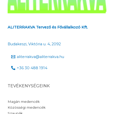
ALITERRAKVA Tervező és Fővállalkozó Kft.
Budakeszi, Viktória u. 4, 2092
aliterrakva@aliterrakva.hu
+36 30 488 1914
TEVÉKENYSÉGEINK
Magán medencék
Közösségi medencék
Szaunák