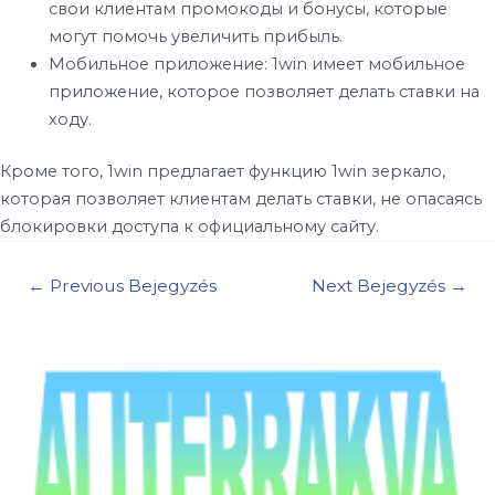
свои клиентам промокоды и бонусы, которые
могут помочь увеличить прибыль.
Мобильное приложение: 1win имеет мобильное
приложение, которое позволяет делать ставки на
ходу.
Кроме того, 1win предлагает функцию 1win зеркало,
которая позволяет клиентам делать ставки, не опасаясь
блокировки доступа к официальному сайту.
Bejegyzés
←
Previous Bejegyzés
Next Bejegyzés
→
navigáció