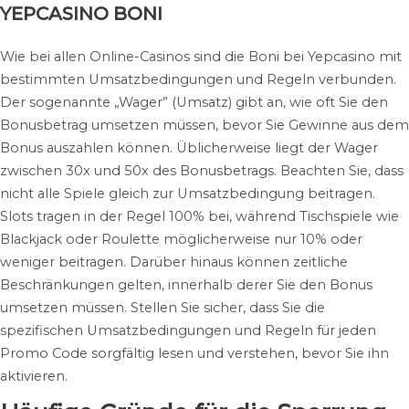
YEPCASINO BONI
Wie bei allen Online-Casinos sind die Boni bei Yepcasino mit
bestimmten Umsatzbedingungen und Regeln verbunden.
Der sogenannte „Wager” (Umsatz) gibt an, wie oft Sie den
Bonusbetrag umsetzen müssen, bevor Sie Gewinne aus dem
Bonus auszahlen können. Üblicherweise liegt der Wager
zwischen 30x und 50x des Bonusbetrags. Beachten Sie, dass
nicht alle Spiele gleich zur Umsatzbedingung beitragen.
Slots tragen in der Regel 100% bei, während Tischspiele wie
Blackjack oder Roulette möglicherweise nur 10% oder
weniger beitragen. Darüber hinaus können zeitliche
Beschränkungen gelten, innerhalb derer Sie den Bonus
umsetzen müssen. Stellen Sie sicher, dass Sie die
spezifischen Umsatzbedingungen und Regeln für jeden
Promo Code sorgfältig lesen und verstehen, bevor Sie ihn
aktivieren.