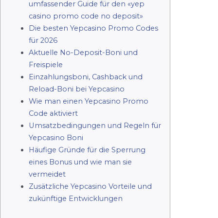
umfassender Guide für den «yep
casino promo code no deposit»
Die besten Yepcasino Promo Codes
für 2026
Aktuelle No-Deposit-Boni und
Freispiele
Einzahlungsboni, Cashback und
Reload-Boni bei Yepcasino
Wie man einen Yepcasino Promo
Code aktiviert
Umsatzbedingungen und Regeln für
Yepcasino Boni
Häufige Gründe für die Sperrung
eines Bonus und wie man sie
vermeidet
Zusätzliche Yepcasino Vorteile und
zukünftige Entwicklungen