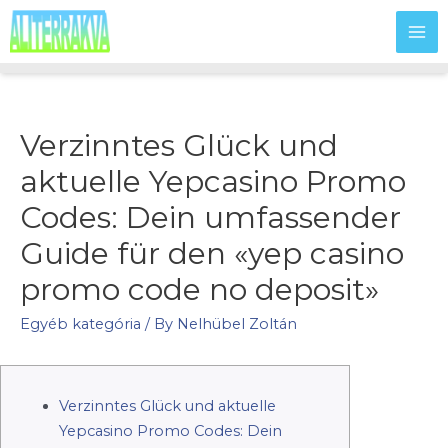
MA
ME
Verzinntes Glück und
aktuelle Yepcasino Promo
Codes: Dein umfassender
Guide für den «yep casino
promo code no deposit»
Egyéb kategória
/ By
Nelhübel Zoltán
Verzinntes Glück und aktuelle
Yepcasino Promo Codes: Dein