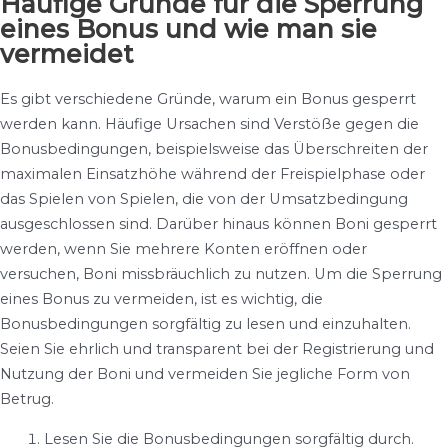
Häufige Gründe für die Sperrung
eines Bonus und wie man sie
vermeidet
Es gibt verschiedene Gründe, warum ein Bonus gesperrt
werden kann. Häufige Ursachen sind Verstöße gegen die
Bonusbedingungen, beispielsweise das Überschreiten der
maximalen Einsatzhöhe während der Freispielphase oder
das Spielen von Spielen, die von der Umsatzbedingung
ausgeschlossen sind. Darüber hinaus können Boni gesperrt
werden, wenn Sie mehrere Konten eröffnen oder
versuchen, Boni missbräuchlich zu nutzen. Um die Sperrung
eines Bonus zu vermeiden, ist es wichtig, die
Bonusbedingungen sorgfältig zu lesen und einzuhalten.
Seien Sie ehrlich und transparent bei der Registrierung und
Nutzung der Boni und vermeiden Sie jegliche Form von
Betrug.
Lesen Sie die Bonusbedingungen sorgfältig durch.