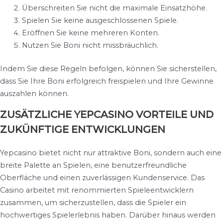
Überschreiten Sie nicht die maximale Einsatzhöhe.
Spielen Sie keine ausgeschlossenen Spiele.
Eröffnen Sie keine mehreren Konten.
Nutzen Sie Boni nicht missbräuchlich.
Indem Sie diese Regeln befolgen, können Sie sicherstellen,
dass Sie Ihre Boni erfolgreich freispielen und Ihre Gewinne
auszahlen können.
ZUSÄTZLICHE YEPCASINO VORTEILE UND
ZUKÜNFTIGE ENTWICKLUNGEN
Yepcasino bietet nicht nur attraktive Boni, sondern auch eine
breite Palette an Spielen, eine benutzerfreundliche
Oberfläche und einen zuverlässigen Kundenservice. Das
Casino arbeitet mit renommierten Spieleentwicklern
zusammen, um sicherzustellen, dass die Spieler ein
hochwertiges Spielerlebnis haben. Darüber hinaus werden