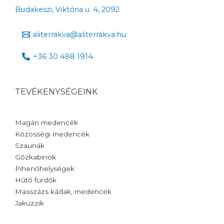
Budakeszi, Viktória u. 4, 2092
aliterrakva@aliterrakva.hu
+36 30 488 1914
TEVÉKENYSÉGEINK
Magán medencék
Közösségi medencék
Szaunák
Gőzkabinok
Pihenőhelységek
Hűtő fürdők
Masszázs kádak, medencék
Jakuzzik