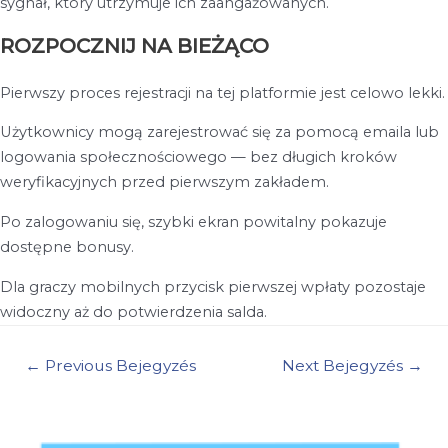
sygnał, który utrzymuje ich zaangażowanych.
ROZPOCZNIJ NA BIEŻĄCO
Pierwszy proces rejestracji na tej platformie jest celowo lekki.
Użytkownicy mogą zarejestrować się za pomocą emaila lub
logowania społecznościowego — bez długich kroków
weryfikacyjnych przed pierwszym zakładem.
Po zalogowaniu się, szybki ekran powitalny pokazuje
dostępne bonusy.
Dla graczy mobilnych przycisk pierwszej wpłaty pozostaje
widoczny aż do potwierdzenia salda.
Bejegyzés
←
Previous Bejegyzés
Next Bejegyzés
→
navigáció