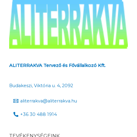
ALITERRAKVA Tervező és Fővállalkozó Kft.
Budakeszi, Viktória u. 4, 2092
aliterrakva@aliterrakva.hu
+36 30 488 1914
TEVÉKENYSÉGEINK