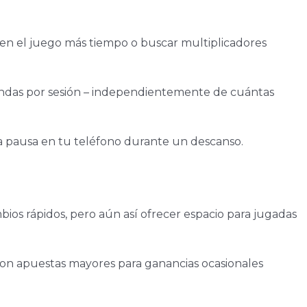
 en el juego más tiempo o buscar multiplicadores
rondas por sesión – independientemente de cuántas
na pausa en tu teléfono durante un descanso.
mbios rápidos, pero aún así ofrecer espacio para jugadas
on apuestas mayores para ganancias ocasionales