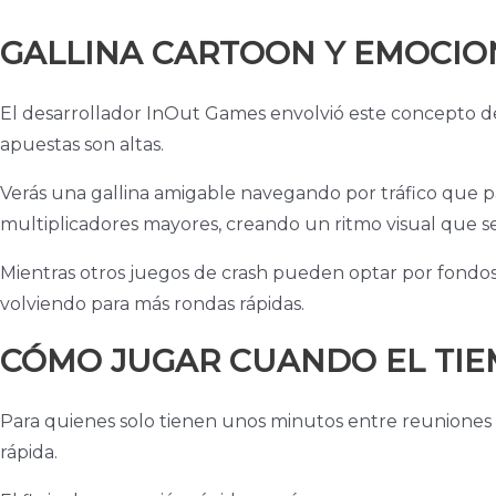
GALLINA CARTOON Y EMOCIO
El desarrollador InOut Games envolvió este concepto de 
apuestas son altas.
Verás una gallina amigable navegando por tráfico que pa
multiplicadores mayores, creando un ritmo visual que se
Mientras otros juegos de crash pueden optar por fondos 
volviendo para más rondas rápidas.
CÓMO JUGAR CUANDO EL TIE
Para quienes solo tienen unos minutos entre reuniones
rápida.