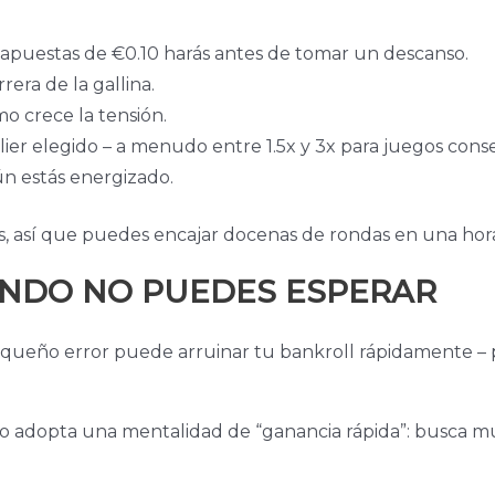
apuestas de €0.10 harás antes de tomar un descanso.
rrera de la gallina.
o crece la tensión.
ier elegido – a menudo entre 1.5x y 3x para juegos cons
n estás energizado.
, así que puedes encajar docenas de rondas en una hora 
ANDO NO PUEDES ESPERAR
 pequeño error puede arruinar tu bankroll rápidamente 
co adopta una mentalidad de “ganancia rápida”: busca mu