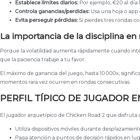
Establece límites diarios:
Por ejemplo, €20 al día 
Controla ganancias/perdidas:
Usa una hoja o app 
Evita perseguir pérdidas:
Si pierdes tres rondas c
La importancia de la disciplina en
Porque la volatilidad aumenta rápidamente cuando inte
que la paciencia trabaje a tu favor.
El máximo de ganancia del juego, hasta 10 000x, signifi
momentos rara vez ocurren en rondas consecutivas.
PERFIL TÍPICO DE JUGADOR 
El jugador arquetípico de Chicken Road 2 que disfruta d
Utiliza dispositivos móviles durante desplazamient
Paga atención a puntos de decisión rápidos en luga