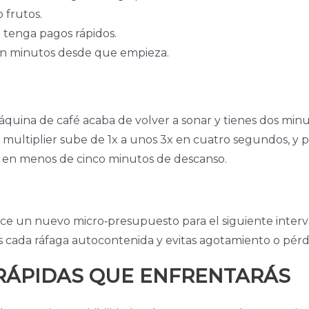
 frutos.
 tenga pagos rápidos.
s en minutos desde que empieza.
máquina de café acaba de volver a sonar y tienes dos min
multiplier sube de 1x a unos 3x en cuatro segundos, y pr
odo en menos de cinco minutos de descanso.
ece un nuevo micro‑presupuesto para el siguiente interv
 cada ráfaga autocontenida y evitas agotamiento o pérd
 RÁPIDAS QUE ENFRENTARÁS