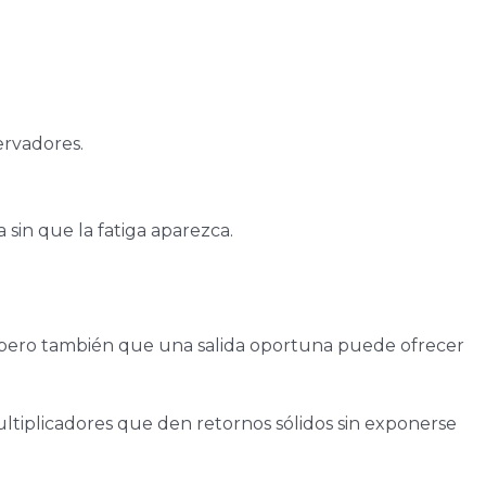
ervadores.
sin que la fatiga aparezca.
– pero también que una salida oportuna puede ofrecer
ltiplicadores que den retornos sólidos sin exponerse