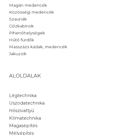
Magán medencék
Közösségi medencék
Szaunák
Gőzkabinok
Pihenőhelységek
Hűtő fürdők
Masszázs kádak, medencék
Jakuzzik
ALOLDALAK
Légtechnika
Uszodatechnika
Hőszivattyú
Klímatechnika
Magasépítés
Mélyépítés