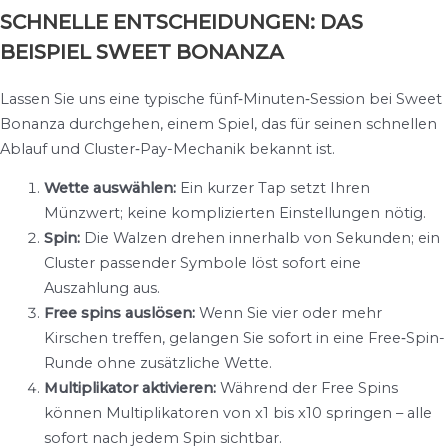
SCHNELLE ENTSCHEIDUNGEN: DAS
BEISPIEL SWEET BONANZA
Lassen Sie uns eine typische fünf‑Minuten‑Session bei Sweet
Bonanza durchgehen, einem Spiel, das für seinen schnellen
Ablauf und Cluster‑Pay-Mechanik bekannt ist.
Wette auswählen:
Ein kurzer Tap setzt Ihren
Münzwert; keine komplizierten Einstellungen nötig.
Spin:
Die Walzen drehen innerhalb von Sekunden; ein
Cluster passender Symbole löst sofort eine
Auszahlung aus.
Free spins auslösen:
Wenn Sie vier oder mehr
Kirschen treffen, gelangen Sie sofort in eine Free‑Spin-
Runde ohne zusätzliche Wette.
Multiplikator aktivieren:
Während der Free Spins
können Multiplikatoren von x1 bis x10 springen – alle
sofort nach jedem Spin sichtbar.