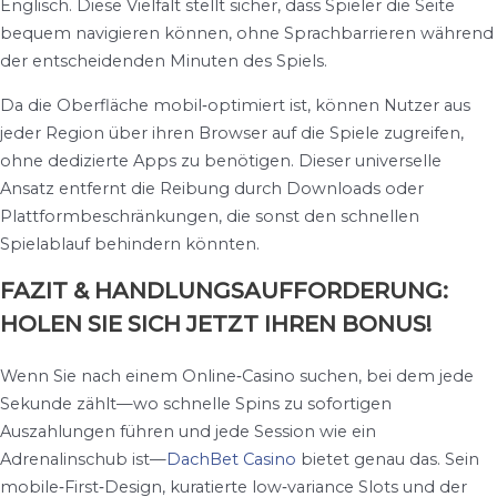
Englisch. Diese Vielfalt stellt sicher, dass Spieler die Seite
bequem navigieren können, ohne Sprachbarrieren während
der entscheidenden Minuten des Spiels.
Da die Oberfläche mobil‑optimiert ist, können Nutzer aus
jeder Region über ihren Browser auf die Spiele zugreifen,
ohne dedizierte Apps zu benötigen. Dieser universelle
Ansatz entfernt die Reibung durch Downloads oder
Plattformbeschränkungen, die sonst den schnellen
Spielablauf behindern könnten.
FAZIT & HANDLUNGSAUFFORDERUNG:
HOLEN SIE SICH JETZT IHREN BONUS!
Wenn Sie nach einem Online‑Casino suchen, bei dem jede
Sekunde zählt—wo schnelle Spins zu sofortigen
Auszahlungen führen und jede Session wie ein
Adrenalinschub ist—
DachBet Casino
bietet genau das. Sein
mobile‑First‑Design, kuratierte low‑variance Slots und der