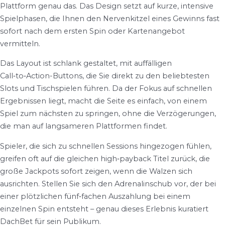
Plattform genau das. Das Design setzt auf kurze, intensive
Spielphasen, die Ihnen den Nervenkitzel eines Gewinns fast
sofort nach dem ersten Spin oder Kartenangebot
vermitteln.
Das Layout ist schlank gestaltet, mit auffälligen
Call‑to‑Action-Buttons, die Sie direkt zu den beliebtesten
Slots und Tischspielen führen. Da der Fokus auf schnellen
Ergebnissen liegt, macht die Seite es einfach, von einem
Spiel zum nächsten zu springen, ohne die Verzögerungen,
die man auf langsameren Plattformen findet.
Spieler, die sich zu schnellen Sessions hingezogen fühlen,
greifen oft auf die gleichen high‑payback Titel zurück, die
große Jackpots sofort zeigen, wenn die Walzen sich
ausrichten. Stellen Sie sich den Adrenalinschub vor, der bei
einer plötzlichen fünf‑fachen Auszahlung bei einem
einzelnen Spin entsteht – genau dieses Erlebnis kuratiert
DachBet für sein Publikum.