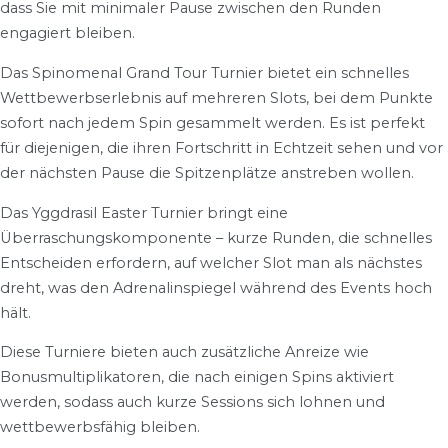
dass Sie mit minimaler Pause zwischen den Runden
engagiert bleiben.
Das Spinomenal Grand Tour Turnier bietet ein schnelles
Wettbewerbserlebnis auf mehreren Slots, bei dem Punkte
sofort nach jedem Spin gesammelt werden. Es ist perfekt
für diejenigen, die ihren Fortschritt in Echtzeit sehen und vor
der nächsten Pause die Spitzenplätze anstreben wollen.
Das Yggdrasil Easter Turnier bringt eine
Überraschungskomponente – kurze Runden, die schnelles
Entscheiden erfordern, auf welcher Slot man als nächstes
dreht, was den Adrenalinspiegel während des Events hoch
hält.
Diese Turniere bieten auch zusätzliche Anreize wie
Bonusmultiplikatoren, die nach einigen Spins aktiviert
werden, sodass auch kurze Sessions sich lohnen und
wettbewerbsfähig bleiben.