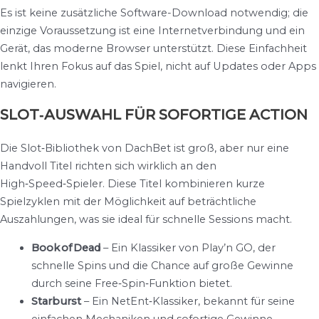
Es ist keine zusätzliche Software-Download notwendig; die
einzige Voraussetzung ist eine Internetverbindung und ein
Gerät, das moderne Browser unterstützt. Diese Einfachheit
lenkt Ihren Fokus auf das Spiel, nicht auf Updates oder Apps
navigieren.
SLOT‑AUSWAHL FÜR SOFORTIGE ACTION
Die Slot‑Bibliothek von DachBet ist groß, aber nur eine
Handvoll Titel richten sich wirklich an den
High‑Speed‑Spieler. Diese Titel kombinieren kurze
Spielzyklen mit der Möglichkeit auf beträchtliche
Auszahlungen, was sie ideal für schnelle Sessions macht.
Book of Dead
– Ein Klassiker von Play’n GO, der
schnelle Spins und die Chance auf große Gewinne
durch seine Free‑Spin‑Funktion bietet.
Starburst
– Ein NetEnt‑Klassiker, bekannt für seine
einfachen Mechaniken und sofortige Gewinne.