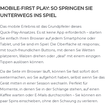
MOBILE‑FIRST PLAY: SO SPRINGEN SIE
UNTERWEGS INS SPIEL
Das mobile Erlebnis ist das Grundpfeiler dieses
Quick‑Play‑Ansatzes. Es ist keine App erforderlich – starten
Sie einfach Ihren Browser auf jedem Smartphone oder
Tablet, und Sie sind im Spiel. Die Oberfläche ist responsiv,
mit touch‑freundlichen Buttons, mit denen Sie Wetten
platzieren, Walzen drehen oder „deal“ mit einem einzigen
Tippen auslösen können.
Da die Seite im Browser läuft, können Sie fast sofort dort
weitermachen, wo Sie aufgehört haben, selbst wenn Sie das
Gerät mitten in einer Session wechseln. Perfekt für
Momente, in denen Sie in der Schlange stehen, auf einen
Kaffee warten oder E‑Mails durchscrollen – Sie können ein
paar Spins einschieben, ohne den Schwung zu verlieren.