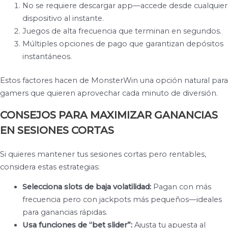
No se requiere descargar app—accede desde cualquier
dispositivo al instante.
Juegos de alta frecuencia que terminan en segundos.
Múltiples opciones de pago que garantizan depósitos
instantáneos.
Estos factores hacen de MonsterWin una opción natural para
gamers que quieren aprovechar cada minuto de diversión.
CONSEJOS PARA MAXIMIZAR GANANCIAS
EN SESIONES CORTAS
Si quieres mantener tus sesiones cortas pero rentables,
considera estas estrategias:
Selecciona slots de baja volatilidad:
Pagan con más
frecuencia pero con jackpots más pequeños—ideales
para ganancias rápidas.
Usa funciones de “bet slider”:
Ajusta tu apuesta al