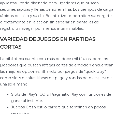
apuestas—todo diseñado para jugadores que buscan
sesiones rápidas y llenas de adrenalina. Los tiempos de carga
rápidos del sitio y su diseño intuitivo te permiten sumergirte
directamente en la acción sin esperar en pantallas de
registro o navegar por menús interminables.
VARIEDAD DE JUEGOS EN PARTIDAS
CORTAS
La biblioteca cuenta con más de doce mil títulos, pero los
jugadores que buscan ráfagas cortas de emoción encuentran
las mejores opciones filtrando por juegos de “quick play”
como slots de altas líneas de pago y rondas de blackjack de
una sola mano.
Slots de Play’n GO & Pragmatic Play con funciones de
ganar al instante.
Juegos Crash estilo carrera que terminan en pocos
segundos.