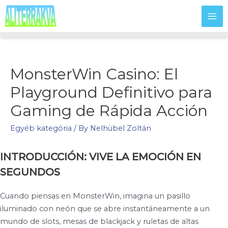
MA
ME
MonsterWin Casino: El
Playground Definitivo para
Gaming de Rápida Acción
Egyéb kategória
/ By
Nelhübel Zoltán
INTRODUCCIÓN: VIVE LA EMOCIÓN EN
SEGUNDOS
Cuando piensas en MonsterWin, imagina un pasillo
iluminado con neón que se abre instantáneamente a un
mundo de slots, mesas de blackjack y ruletas de altas