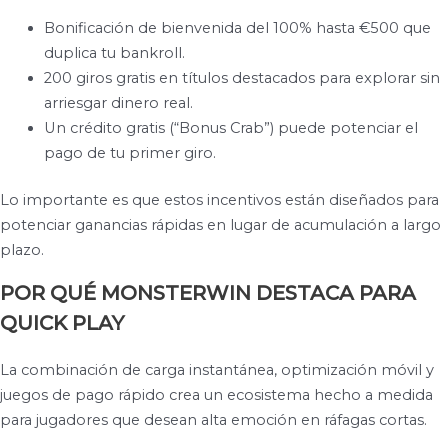
Bonificación de bienvenida del 100% hasta €500 que
duplica tu bankroll.
200 giros gratis en títulos destacados para explorar sin
arriesgar dinero real.
Un crédito gratis (“Bonus Crab”) puede potenciar el
pago de tu primer giro.
Lo importante es que estos incentivos están diseñados para
potenciar ganancias rápidas en lugar de acumulación a largo
plazo.
POR QUÉ MONSTERWIN DESTACA PARA
QUICK PLAY
La combinación de carga instantánea, optimización móvil y
juegos de pago rápido crea un ecosistema hecho a medida
para jugadores que desean alta emoción en ráfagas cortas.