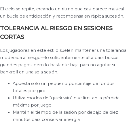
El ciclo se repite, creando un ritmo que casi parece musical—
un bucle de anticipación y recompensa en rápida sucesión.
TOLERANCIA AL RIESGO EN SESIONES
CORTAS
Los jugadores en este estilo suelen mantener una tolerancia
moderada al riesgo—lo suficientemente alta para buscar
grandes pagos, pero lo bastante baja para no agotar su
bankroll en una sola sesión.
Apuesta solo un pequeño porcentaje de fondos
totales por giro.
Utiliza modos de “quick win” que limitan la pérdida
máxima por juego.
Mantén el tiempo de la sesión por debajo de diez
minutos para conservar energía.