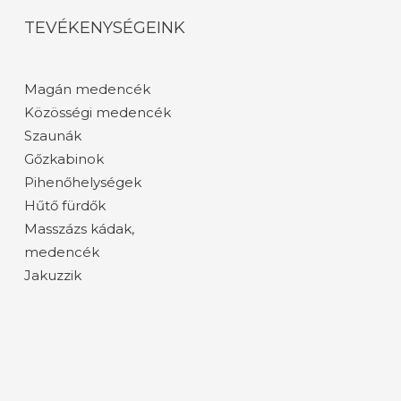
TEVÉKENYSÉGEINK
Magán medencék
Közösségi medencék
Szaunák
Gőzkabinok
Pihenőhelységek
Hűtő fürdők
Masszázs kádak,
medencék
Jakuzzik