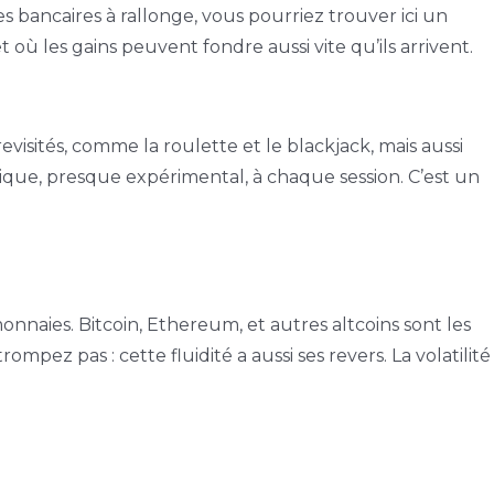
s bancaires à rallonge, vous pourriez trouver ici un
t où les gains peuvent fondre aussi vite qu’ils arrivent.
visités, comme la roulette et le blackjack, mais aussi
ique, presque expérimental, à chaque session. C’est un
onnaies. Bitcoin, Ethereum, et autres altcoins sont les
rompez pas : cette fluidité a aussi ses revers. La volatilité