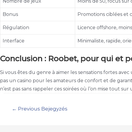
Nombre de jeux
Moins de 50, focus sur q
Bonus
Promotions ciblées et 
Régulation
Licence offshore, moin
Interface
Minimaliste, rapide, or
Conclusion : Roobet, pour qui et 
Si vous êtes du genre à aimer les sensations fortes avec
pas un casino pour les amateurs de confort et de garanti
n’est pas sans rappeler ces soirées où l’on mise tout sur
Bejegyzés
←
Previous Bejegyzés
navigáció