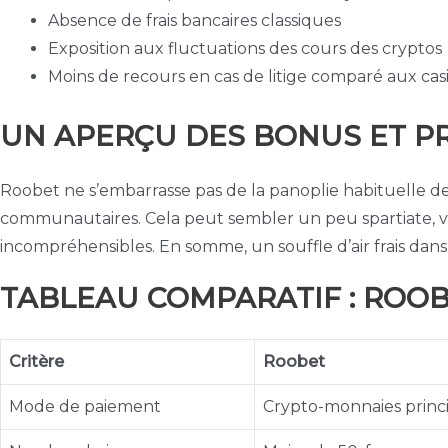
Absence de frais bancaires classiques
Exposition aux fluctuations des cours des cryptos
Moins de recours en cas de litige comparé aux cas
UN APERÇU DES BONUS ET 
Roobet ne s’embarrasse pas de la panoplie habituelle de
communautaires. Cela peut sembler un peu spartiate, vo
incompréhensibles. En somme, un souffle d’air frais da
TABLEAU COMPARATIF : ROOB
Critère
Roobet
Mode de paiement
Crypto-monnaies prin