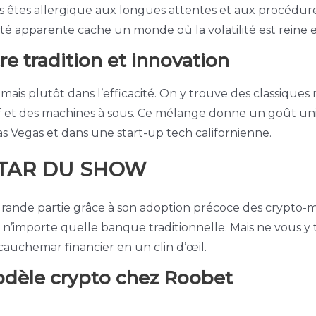
us êtes allergique aux longues attentes et aux procédure
icité apparente cache un monde où la volatilité est reine e
re tradition et innovation
s plutôt dans l’efficacité. On y trouve des classiques re
rtif et des machines à sous. Ce mélange donne un goût un
as Vegas et dans une start-up tech californienne.
STAR DU SHOW
en grande partie grâce à son adoption précoce des crypto-m
lir n’importe quelle banque traditionnelle. Mais ne vous y t
auchemar financier en un clin d’œil.
odèle crypto chez Roobet