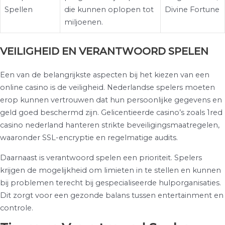
Spellen
die kunnen oplopen tot
Divine Fortune
miljoenen.
VEILIGHEID EN VERANTWOORD SPELEN
Een van de belangrijkste aspecten bij het kiezen van een
online casino is de veiligheid. Nederlandse spelers moeten
erop kunnen vertrouwen dat hun persoonlijke gegevens en
geld goed beschermd zijn. Gelicentieerde casino’s zoals 1red
casino nederland hanteren strikte beveiligingsmaatregelen,
waaronder SSL-encryptie en regelmatige audits.
Daarnaast is verantwoord spelen een prioriteit. Spelers
krijgen de mogelijkheid om limieten in te stellen en kunnen
bij problemen terecht bij gespecialiseerde hulporganisaties.
Dit zorgt voor een gezonde balans tussen entertainment en
controle.