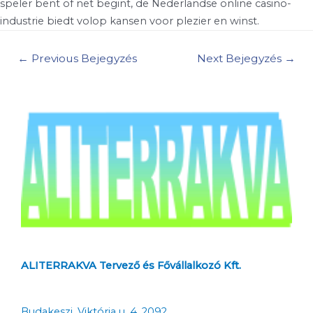
speler bent of net begint, de Nederlandse online casino-
industrie biedt volop kansen voor plezier en winst.
Bejegyzés
←
Previous Bejegyzés
Next Bejegyzés
→
navigáció
ALITERRAKVA Tervező és Fővállalkozó Kft.
Budakeszi, Viktória u. 4, 2092