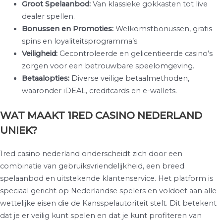
Groot Spelaanbod:
Van klassieke gokkasten tot live
dealer spellen.
Bonussen en Promoties:
Welkomstbonussen, gratis
spins en loyaliteitsprogramma’s.
Veiligheid:
Gecontroleerde en gelicentieerde casino’s
zorgen voor een betrouwbare speelomgeving.
Betaalopties:
Diverse veilige betaalmethoden,
waaronder iDEAL, creditcards en e-wallets.
WAT MAAKT 1RED CASINO NEDERLAND
UNIEK?
1red casino nederland onderscheidt zich door een
combinatie van gebruiksvriendelijkheid, een breed
spelaanbod en uitstekende klantenservice. Het platform is
speciaal gericht op Nederlandse spelers en voldoet aan alle
wettelijke eisen die de Kansspelautoriteit stelt. Dit betekent
dat je er veilig kunt spelen en dat je kunt profiteren van