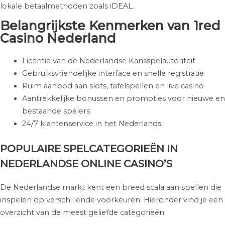
lokale betaalmethoden zoals iDEAL.
Belangrijkste Kenmerken van 1red
Casino Nederland
Licentie van de Nederlandse Kansspelautoriteit
Gebruiksvriendelijke interface en snelle registratie
Ruim aanbod aan slots, tafelspellen en live casino
Aantrekkelijke bonussen en promoties voor nieuwe en
bestaande spelers
24/7 klantenservice in het Nederlands
POPULAIRE SPELCATEGORIEËN IN
NEDERLANDSE ONLINE CASINO’S
De Nederlandse markt kent een breed scala aan spellen die
inspelen op verschillende voorkeuren. Hieronder vind je een
overzicht van de meest geliefde categorieën.