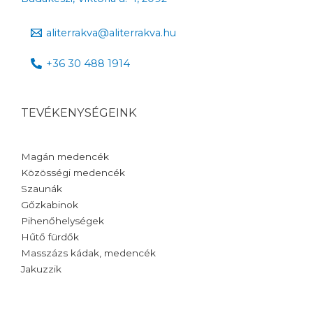
aliterrakva@aliterrakva.hu
+36 30 488 1914
TEVÉKENYSÉGEINK
Magán medencék
Közösségi medencék
Szaunák
Gőzkabinok
Pihenőhelységek
Hűtő fürdők
Masszázs kádak, medencék
Jakuzzik